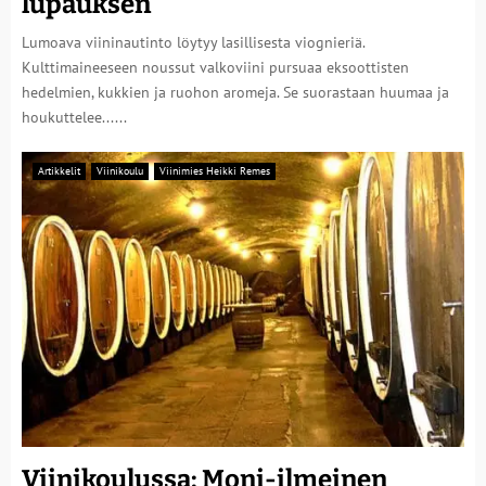
lupauksen
Lumoava viininautinto löytyy lasillisesta viognieriä.
Kulttimaineeseen noussut valkoviini pursuaa eksoottisten
hedelmien, kukkien ja ruohon aromeja. Se suorastaan huumaa ja
houkuttelee......
Artikkelit
Viinikoulu
Viinimies Heikki Remes
Viinikoulussa: Moni-ilmeinen