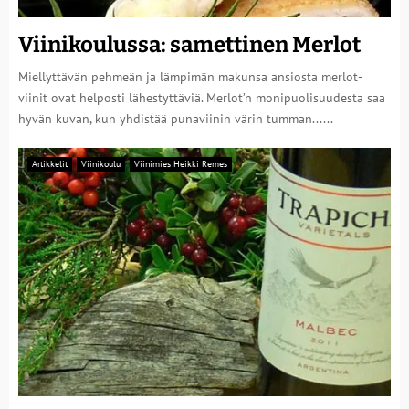
Viinikoulussa: samettinen Merlot
Miellyttävän pehmeän ja lämpimän makunsa ansiosta merlot-
viinit ovat helposti lähestyttäviä. Merlot’n monipuolisuudesta saa
hyvän kuvan, kun yhdistää punaviinin värin tumman......
Artikkelit
Viinikoulu
Viinimies Heikki Remes