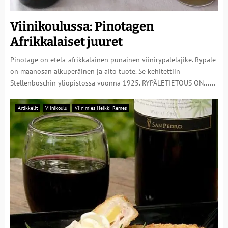
Viinikoulussa: Pinotagen
Afrikkalaiset juuret
Pinotage on etelä-afrikkalainen punainen viinirypälelajike. Rypäle
on maanosan alkuperäinen ja aito tuote. Se kehitettiin
Stellenboschin yliopistossa vuonna 1925. RYPÄLETIETOUS ON......
Artikkelit
Viinikoulu
Viinimies Heikki Remes