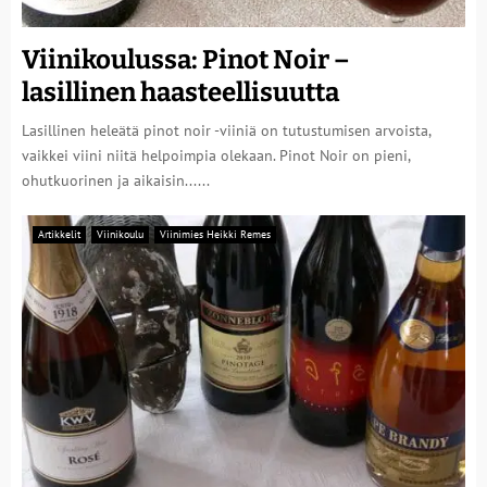
Viinikoulussa: Pinot Noir –
lasillinen haasteellisuutta
Lasillinen heleätä pinot noir -viiniä on tutustumisen arvoista,
vaikkei viini niitä helpoimpia olekaan. Pinot Noir on pieni,
ohutkuorinen ja aikaisin......
Artikkelit
Viinikoulu
Viinimies Heikki Remes