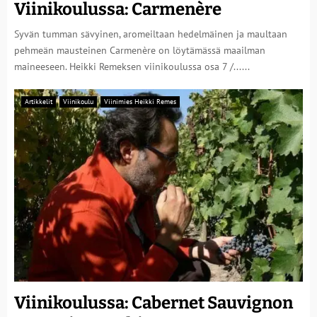
Viinikoulussa: Carmenère
Syvän tumman sävyinen, aromeiltaan hedelmäinen ja maultaan
pehmeän mausteinen Carmenère on löytämässä maailman
maineeseen. Heikki Remeksen viinikoulussa osa 7 /......
Artikkelit
Viinikoulu
Viinimies Heikki Remes
Viinikoulussa: Cabernet Sauvignon