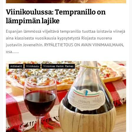
Viinikoulussa: Tempranillo on
lämpimän lajike
Espanjan lämmössä viljeltävä tempranillo tuottaa loistavia viinejä
aina klassisesta vuosikausia kypsytetystä Riojasta nuorena
juotaviin Joveneihin. RYPÄLETIETOUS ON AVAIN VIINIMAAILMAAN,
osa......
Artikkelit
Viinikoulu
Viinimies Heikki Remes