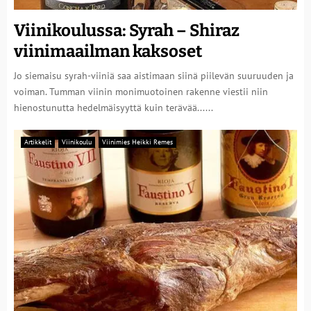
Viinikoulussa: Syrah – Shiraz
viinimaailman kaksoset
Jo siemaisu syrah-viiniä saa aistimaan siinä piilevän suuruuden ja
voiman. Tumman viinin monimuotoinen rakenne viestii niin
hienostunutta hedelmäisyyttä kuin terävää......
Artikkelit
Viinikoulu
Viinimies Heikki Remes