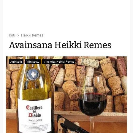
Koti
Heikki Remes
Avainsana Heikki Remes
Artikkelit
Viinikoulu
Viinimies Heikki Remes