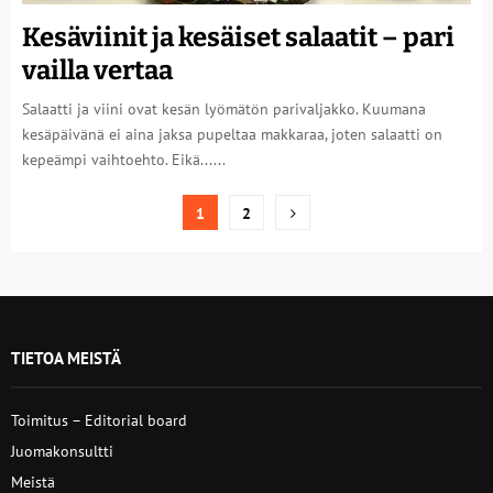
Kesäviinit ja kesäiset salaatit – pari
vailla vertaa
Salaatti ja viini ovat kesän lyömätön parivaljakko. Kuumana
kesäpäivänä ei aina jaksa pupeltaa makkaraa, joten salaatti on
kepeämpi vaihtoehto. Eikä......
Artikkelien
1
2
sivutus
TIETOA MEISTÄ
Toimitus – Editorial board
Juomakonsultti
Meistä