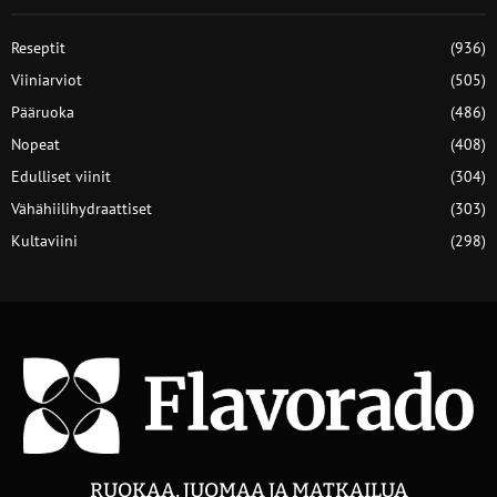
Reseptit
(936)
Viiniarviot
(505)
Pääruoka
(486)
Nopeat
(408)
Edulliset viinit
(304)
Vähähiilihydraattiset
(303)
Kultaviini
(298)
RUOKAA, JUOMAA JA MATKAILUA