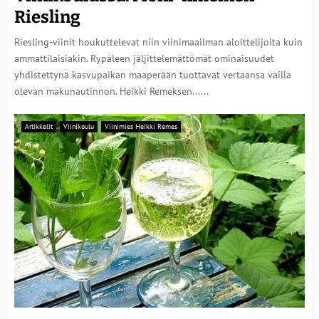
Riesling
Riesling-viinit houkuttelevat niin viinimaailman aloittelijoita kuin
ammattilaisiakin. Rypäleen jäljittelemättömät ominaisuudet
yhdistettynä kasvupaikan maaperään tuottavat vertaansa vailla
olevan makunautinnon. Heikki Remeksen......
Artikkelit
Viinikoulu
Viinimies Heikki Remes