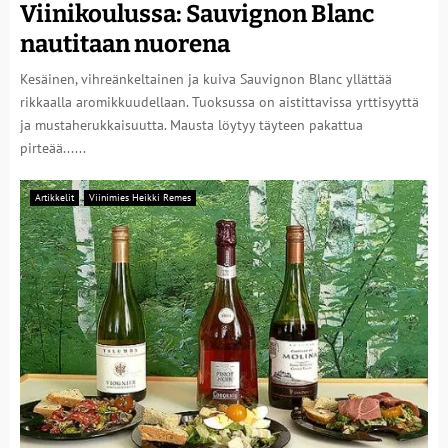
Viinikoulussa: Sauvignon Blanc
nautitaan nuorena
Kesäinen, vihreänkeltainen ja kuiva Sauvignon Blanc yllättää
rikkaalla aromikkuudellaan. Tuoksussa on aistittavissa yrttisyyttä
ja mustaherukkaisuutta. Mausta löytyy täyteen pakattua
pirteää......
Artikkelit
Viinimies Heikki Remes