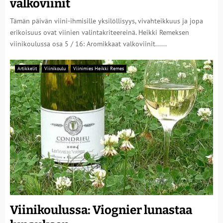
valkoviinit
Tämän päivän viini-ihmisille yksilöllisyys, vivahteikkuus ja jopa
erikoisuus ovat viinien valintakriteereinä. Heikki Remeksen
viinikoulussa osa 5 / 16: Aromikkaat valkoviinit......
Artikkelit
Viinikoulu
Viinimies Heikki Remes
Viinikoulussa: Viognier lunastaa