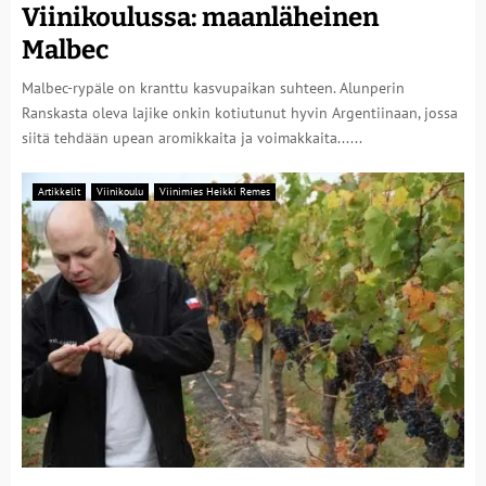
Viinikoulussa: maanläheinen
Malbec
Malbec-rypäle on kranttu kasvupaikan suhteen. Alunperin
Ranskasta oleva lajike onkin kotiutunut hyvin Argentiinaan, jossa
siitä tehdään upean aromikkaita ja voimakkaita......
Artikkelit
Viinikoulu
Viinimies Heikki Remes