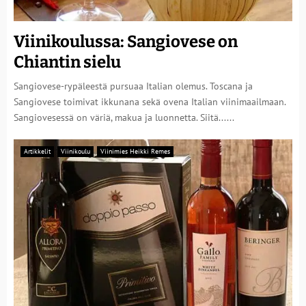
Viinikoulussa: Sangiovese on
Chiantin sielu
Sangiovese-rypäleestä pursuaa Italian olemus. Toscana ja
Sangiovese toimivat ikkunana sekä ovena Italian viinimaailmaan.
Sangiovesessä on väriä, makua ja luonnetta. Siitä......
Artikkelit
Viinikoulu
Viinimies Heikki Remes