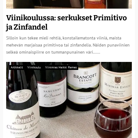
Viinikoulussa: serkukset Primitivo
ja Zinfandel
Silloin kun tekee mieli rehtiä, konstailematonta viiniä, maista
mehevän marjaisaa primitivoa tai zinfandelia. Näiden punaviinien
selkeä ominaispiirre on tummanpunainen väri......
Artikkelit
Viinikoulu
Viinimies Heikki Remes