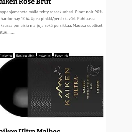
aiken Rosé Brut
mppanjamenetelmällä tehty roseekuohari. Pinot noir 90%
 chardonnay 10%. Upea pinkki/persikkaväri. Puhtaassa
ksussa punaisia marjoja sekä persikkaa. Maussa edelliset
stuu.......
iiniarviot
Edulliset viinit
Kultaviini
Punaviinit
aiken Ultra Malbec