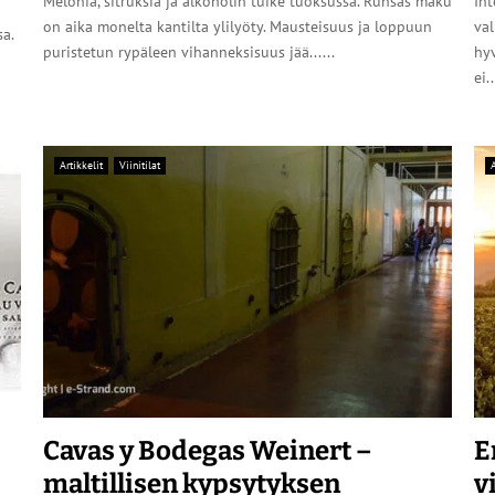
Melonia, sitruksia ja alkoholin tuike tuoksussa. Runsas maku
Int
on aika monelta kantilta ylilyöty. Mausteisuus ja loppuun
val
a.
puristetun rypäleen vihanneksisuus jää......
hyv
ei..
Artikkelit
Viinitilat
A
Cavas y Bodegas Weinert –
E
maltillisen kypsytyksen
v