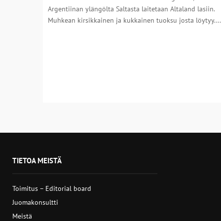
Argentiinan ylängölta Saltasta laitetaan Altaland lasiin.
Muhkean kirsikkainen ja kukkainen tuoksu josta löytyy....
Artikkelien
sivutus
TIETOA MEISTÄ
Toimitus – Editorial board
Juomakonsultti
Meistä