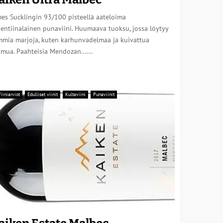
es Sucklingin 93/100 pisteellä aateloima
entiinalainen punaviini. Huumaava tuoksu, jossa löytyy
mmia marjoja, kuten karhunvadelmaa ja kuivattua
mua. Paahteisia Mendozan......
iiniarviot
Edulliset viinit
Kultaviini
Punaviinit