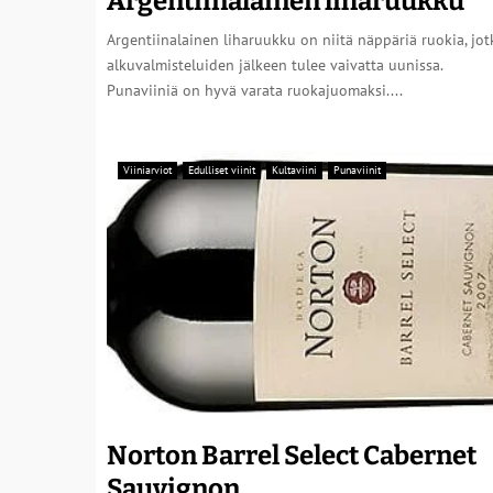
Argentiinalainen liharuukku
Argentiinalainen liharuukku on niitä näppäriä ruokia, jot
alkuvalmisteluiden jälkeen tulee vaivatta uunissa.
Punaviiniä on hyvä varata ruokajuomaksi....
Viiniarviot
Edulliset viinit
Kultaviini
Punaviinit
Norton Barrel Select Cabernet
Sauvignon