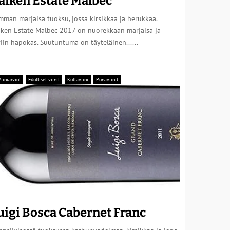
aiken Estate Malbec
man marjaisa tuoksu, jossa kirsikkaa ja herukkaa.
iken Estate Malbec 2017 on nuorekkaan marjaisa ja
viin hapokas. Suutuntuma on täyteläinen......
iiniarviot
Edulliset viinit
Kultaviini
Punaviinit
uigi Bosca Cabernet Franc