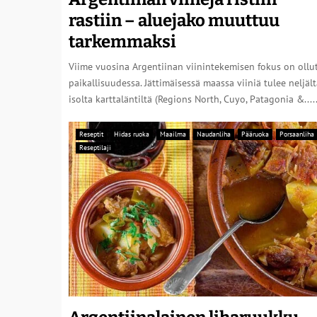
rastiin – aluejako muuttuu
tarkemmaksi
Viime vuosina Argentiinan viinintekemisen fokus on ollu
paikallisuudessa. Jättimäisessä maassa viiniä tulee neljäl
isolta karttaläntiltä (Regions North, Cuyo, Patagonia &.....
Reseptit
Hidas ruoka
Maailma
Naudanliha
Pääruoka
Porsaanliha
Reseptilaji