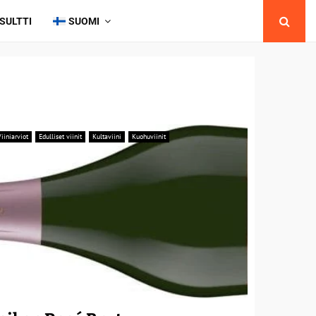
SULTTI
SUOMI
iiniarviot
Edulliset viinit
Kultaviini
Kuohuviinit