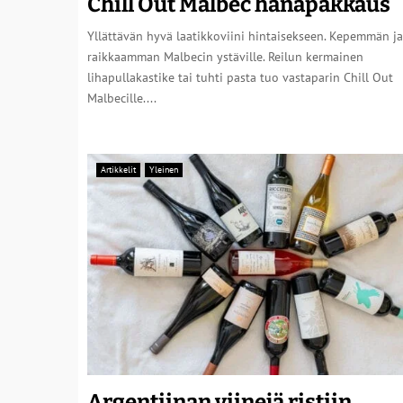
Chill Out Malbec hanapakkaus
Yllättävän hyvä laatikkoviini hintaisekseen. Kepemmän ja
raikkaamman Malbecin ystäville. Reilun kermainen
lihapullakastike tai tuhti pasta tuo vastaparin Chill Out
Malbecille....
Artikkelit
Yleinen
Argentiinan viinejä ristiin