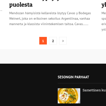
puolesta
y
..
Mendozan hämyisistä kellareista löytyy Cavas y Bodegas
Me
Weinert, joka on erikoinen sekoitus Argentiinaa, vanhaa
spa
mannerta ja klassista viinintekemisen taitoa. Cavas......
eri
yst
1
2
SESONGIN PARHAAT
Samettinen kur