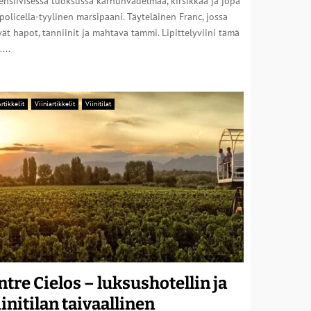
ensiivisessä tuoksussa karhunvadelmaa, kirsikkaa ja jopa
policella-tyylinen marsipaani. Täyteläinen Franc, jossa
ät hapot, tanniinit ja mahtava tammi. Lipittelyviini tämä
....
rtikkelit
Viiniartikkelit
Viinitilat
ntre Cielos – luksushotellin ja
iinitilan taivaallinen