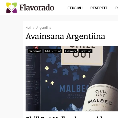
ETUSIVU
RESEPTIT
R
Koti
Argentiina
Avainsana Argentiina
Viiniarviot
Edulliset viinit
Kultaviini
Punaviinit