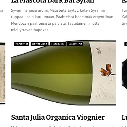
La Mascota Dark Bat Syrah
K
ka
Syvän marjaisa aromi. Mausteita löytyy, kuten Syrahiin
Tum
tuppaa usein kuulumaan. Paahteista hedelmää Argentiinan
Ka
Mendozan paahteisista päivistä. Täyteläinen, mutta
tii
miellyttävän hapokas......
Viiniarviot
Halvat viinit
Hopeaviini
Valkoviinit
V
Santa Julia Organica Viognier
L