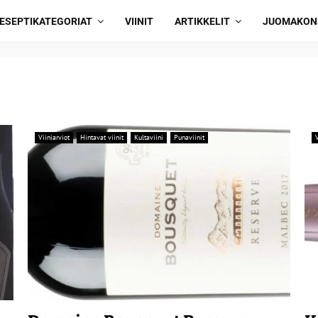
ESEPTIKATEGORIAT
VIINIT
ARTIKKELIT
JUOMAKON
Viiniarviot
Hintavat viinit
Kultaviini
Punaviinit
V