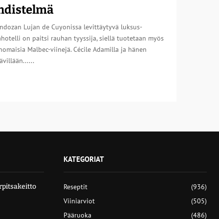
hdistelmä
ndozan Lujan de Cuyonissa levittäytyvä luksus-
hotelli on paitsi rauhan tyyssija, siellä tuotetaan myös
nomaisia Malbec-viinejä. Cécile Adamilla ja hänen
ävillään......
KATEGORIAT
pitsakeitto
Reseptit
(936)
Viiniarviot
(505)
Pääruoka
(486)