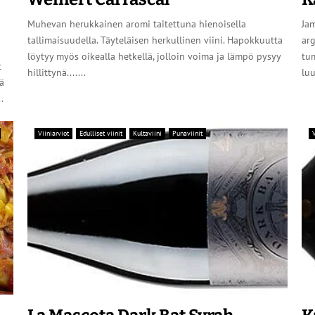
Muhevan herukkainen aromi taitettuna hienoisella
Jam
tallimaisuudella. Täyteläisen herkullinen viini. Hapokkuutta
arg
löytyy myös oikealla hetkellä, jolloin voima ja lämpö pysyy
tu
t
hillittynä.......
luu
tä
.
Viiniarviot
Edulliset viinit
Kultaviini
Punaviinit
V