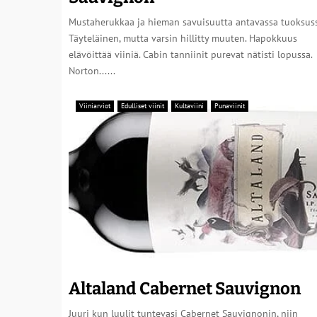
Mustaherukkaa ja hieman savuisuutta antavassa tuoksuss
Täyteläinen, mutta varsin hillitty muuten. Hapokkuus
elävöittää viiniä. Cabin tanniinit purevat nätisti lopussa.
Norton......
Viiniarviot
Edulliset viinit
Kultaviini
Punaviinit
Altaland Cabernet Sauvignon
Juuri kun luulit tuntevasi Cabernet Sauvignonin, niin