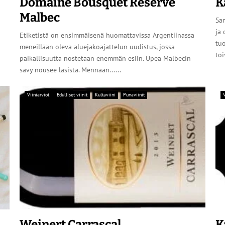
Domaine Bousquet Reserve
K
Malbec
Sa
ja
Etiketistä on ensimmäisenä huomattavissa Argentiinassa
tuo
meneillään oleva aluejakoajattelun uudistus, jossa
toi
paikallisuutta nostetaan enemmän esiin. Upea Malbecin
sävy nousee lasista. Mennään......
Viiniarviot
Edulliset viinit
Kultaviini
Punaviinit
V
Weinert Carrascal
K