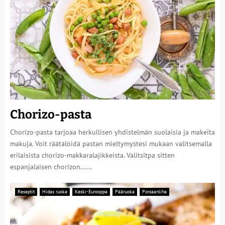
Chorizo-pasta
Chorizo-pasta tarjoaa herkullisen yhdistelmän suolaisia ja makeita
makuja. Voit räätälöidä pastan mieltymystesi mukaan valitsemalla
erilaisista chorizo-makkaralajikkeista. Valitsitpa sitten
espanjalaisen chorizon......
Reseptit
Hidas ruoka
Keski-Eurooppa
Pääruoka
Porsaanliha