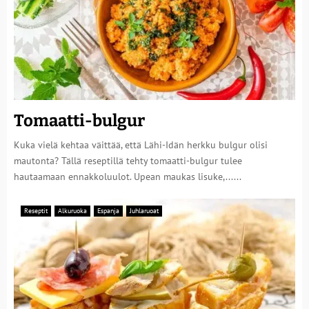
Tomaatti-bulgur
Kuka vielä kehtaa väittää, että Lähi-Idän herkku bulgur olisi
mautonta? Tällä reseptillä tehty tomaatti-bulgur tulee
hautaamaan ennakkoluulot. Upean maukas lisuke,......
Reseptit
Alkuruoka
Espanja
Juhlaruoat