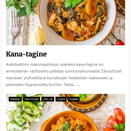
Kana-tagine
Arabikeittiön makumaailmoja syleilevä kana-tagine on
erinomainen vaihtoehto pitkälle sunnuntailounaalle. Eksoottiset
mausteet yhdistettynä kuivattujen hedelmien makeuteen ja
pehmeäksi kypsennetty broileri. Tämä......
Reseptit
Kasvisruoat
Lähi-itä
Lisuke
Nopeat