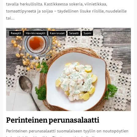
tavalla herkullisilta. Kastikkeessa sokeria, viinietikkaa,
tomaattipyreetä ja soijaa – täydellinen lisuke riisille, nuudeleille
tai...
Reseptit
Hävikkireseptit
Kasvisruoat
Salaatti
Suomi
Perinteinen perunasalaatti
Perinteinen perunasalaatti suomalaiseen tyyliin on noutopöytien