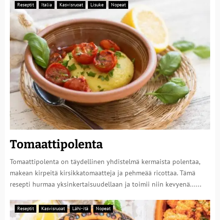
Reseptit
Italia
Kasvisruoat
Lisuke
Nopeat
Tomaattipolenta
Tomaattipolenta on täydellinen yhdistelmä kermaista polentaa,
makean kirpeitä kirsikkatomaatteja ja pehmeää ricottaa. Tämä
resepti hurmaa yksinkertaisuudellaan ja toimii niin kevyenä......
Reseptit
Kasvisruoat
Lähi-itä
Nopeat