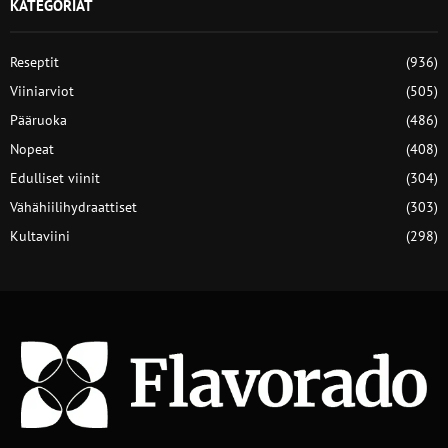
KATEGORIAT
Reseptit
(936)
Viiniarviot
(505)
Pääruoka
(486)
Nopeat
(408)
Edulliset viinit
(304)
Vähähiilihydraattiset
(303)
Kultaviini
(298)