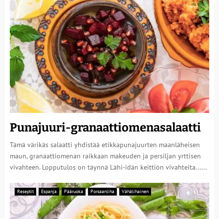
Punajuuri-granaattiomenasalaatti
Tämä värikäs salaatti yhdistää etikkapunajuurten maanläheisen
maun, granaattiomenan raikkaan makeuden ja persiljan yrttisen
vivahteen. Lopputulos on täynnä Lähi-idän keittiön vivahteita......
Reseptit
Espanja
Pääruoka
Porsaanliha
Vähälihainen