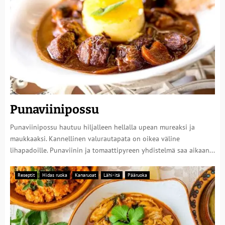
Punaviinipossu
Punaviinipossu hautuu hiljalleen hellalla upean mureaksi ja
maukkaaksi. Kannellinen valurautapata on oikea väline
lihapadoille. Punaviinin ja tomaattipyreen yhdistelmä saa aikaan...
Reseptit
Hidas ruoka
Kanaruoat
Lähi-itä
Pääruoka