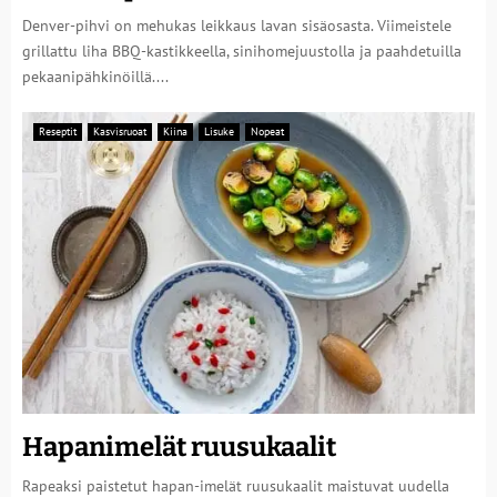
Denver-pihvi on mehukas leikkaus lavan sisäosasta. Viimeistele
grillattu liha BBQ-kastikkeella, sinihomejuustolla ja paahdetuilla
pekaanipähkinöillä....
Reseptit
Kasvisruoat
Kiina
Lisuke
Nopeat
Hapanimelät ruusukaalit
Rapeaksi paistetut hapan-imelät ruusukaalit maistuvat uudella