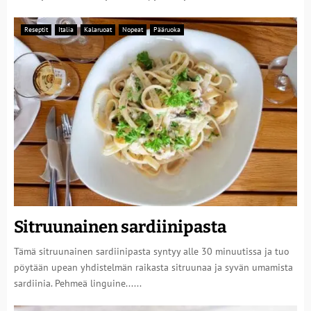
Reseptit
Italia
Kalaruoat
Nopeat
Pääruoka
Sitruunainen sardiinipasta
Tämä sitruunainen sardiinipasta syntyy alle 30 minuutissa ja tuo
pöytään upean yhdistelmän raikasta sitruunaa ja syvän umamista
sardiinia. Pehmeä linguine......