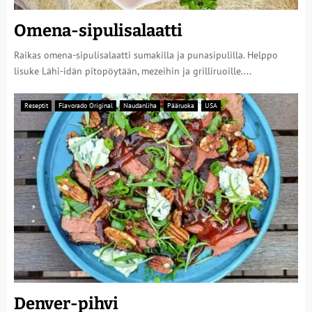
Omena-sipulisalaatti
Raikas omena-sipulisalaatti sumakilla ja punasipulilla. Helppo
lisuke Lähi-idän pitopöytään, mezeihin ja grilliruoille....
Reseptit
Flavorado Original
Naudanliha
Pääruoka
USA
Denver-pihvi