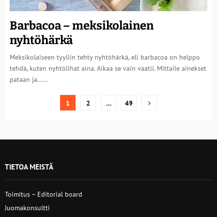
Barbacoa – meksikolainen
nyhtöhärkä
Meksikolaiseen tyyliin tehty nyhtöhärkä, eli barbacoa on helppo
tehdä, kuten nyhtölihat aina. Aikaa se vain vaatii. Mittaile ainekset
pataan ja......
Artikkelien
1
2
…
49
sivutus
TIETOA MEISTÄ
Toimitus – Editorial board
Juomakonsultti