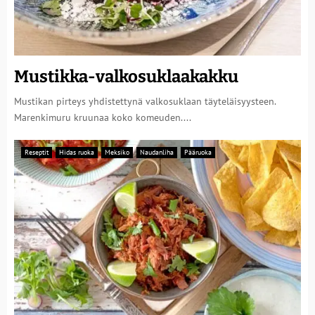
Mustikka-valkosuklaakakku
Mustikan pirteys yhdistettynä valkosuklaan täyteläisyysteen.
Marenkimuru kruunaa koko komeuden....
Reseptit
Hidas ruoka
Meksiko
Naudanliha
Pääruoka