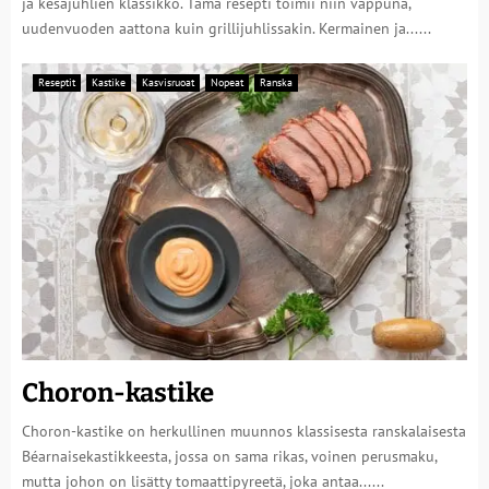
ja kesäjuhlien klassikko. Tämä resepti toimii niin vappuna,
uudenvuoden aattona kuin grillijuhlissakin. Kermainen ja......
Reseptit
Kastike
Kasvisruoat
Nopeat
Ranska
Choron-kastike
Choron-kastike on herkullinen muunnos klassisesta ranskalaisesta
Béarnaisekastikkeesta, jossa on sama rikas, voinen perusmaku,
mutta johon on lisätty tomaattipyreetä, joka antaa......