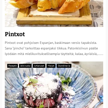
Pintxot
Pintxot ovat pohjoisen Espanjan, baskimaan versio tapaksista.
Sana ”pincho” tarkoittaa espanjaksi tikkua. Patonkisiivun päälle
lyödään mitä mielikuvituksellisempia täytteitä; kalaa, äyriäisiä,......
Reseptit
Jälkiruoka
Juhlaruoat
Marjat
Skandinavia