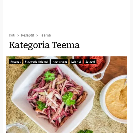
Koti
Reseptit
Teema
Kategoria Teema
Reseptit
Flavorado Original
Kasvisruoat
Lähi-itä
Salaatti