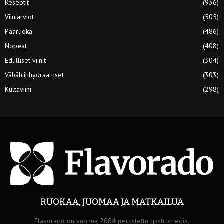
Reseptit
(936)
Viiniarviot
(505)
Pääruoka
(486)
Nopeat
(408)
Edulliset viinit
(304)
Vähähiilihydraattiset
(303)
Kultaviini
(298)
RUOKAA, JUOMAA JA MATKAILUA
Flavorado on vuonna 2004 perustettu gastromedia.