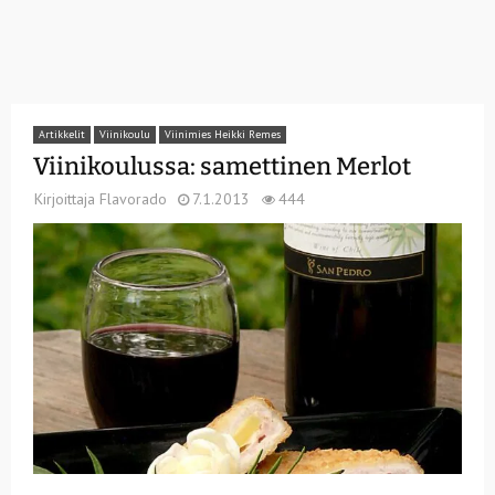
Artikkelit
Viinikoulu
Viinimies Heikki Remes
Viinikoulussa: samettinen Merlot
Kirjoittaja
Flavorado
7.1.2013
444