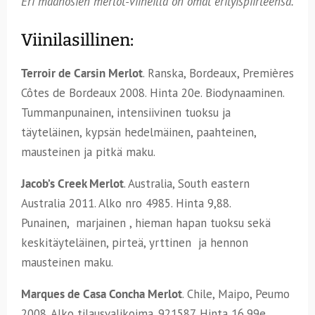
Eri maanosien merlot-viineillä on omat erityispiirteensä.
Viinilasillinen:
Terroir de Carsin Merlot
. Ranska, Bordeaux, Premières
Côtes de Bordeaux 2008. Hinta 20e. Biodynaaminen.
Tummanpunainen, intensiivinen tuoksu ja
täyteläinen, kypsän hedelmäinen, paahteinen,
mausteinen ja pitkä maku.
Jacob’s Creek Merlot
. Australia, South eastern
Australia 2011. Alko nro 4985. Hinta 9,88.
Punainen, marjainen , hieman hapan tuoksu sekä
keskitäyteläinen, pirteä, yrttinen ja hennon
mausteinen maku.
Marques de Casa Concha Merlot
. Chile, Maipo, Peumo
2008. Alko tilausvalikoima. 921587. Hinta 16,99e.