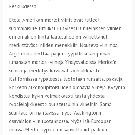
keskuudessa.
Etelä-Amerikan merlot-viinit ovat tulleet
suomalaisille tutuiksi. Erityisesti Chileläisten viinien
erinomainen hinta-laatusuhde on vaikuttanut
merkittävästi niiden menekkiin. Nouseva viinimaa
Argentiina tuottaa paljon tyypillisiä lämpimän
ilmanalan merlot -viinejä. Yhdysvalloissa Merlot’n
suosio ja merkitys kasvavat voimakkaasti.
Kaliforniassa rypäleestä tuotetaan runsaita, paksuja,
korkean alkoholipitoisuuden omaavia viinejä. Kysyntä
kohdistuu hyvin voimakkaasti tästä yhdestä
rypälelajikkeesta puristettuihin viineihin. Sama
suuntaus on nähtävissä myös Washingtonin
osavaltion viinituotannossa. Myös Itä-Euroopan
maissa Merlot-rypäle on saavuttanut paikoin