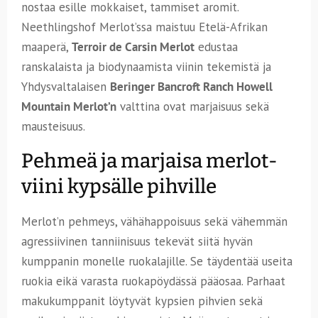
nostaa esille mokkaiset, tammiset aromit.
Neethlingshof Merlot’ssa maistuu Etelä-Afrikan
maaperä,
Terroir de Carsin Merlot
edustaa
ranskalaista ja biodynaamista viinin tekemistä ja
Yhdysvaltalaisen
Beringer Bancroft Ranch Howell
Mountain Merlot’n
valttina ovat marjaisuus sekä
mausteisuus.
Pehmeä ja marjaisa merlot-
viini kypsälle pihville
Merlot’n pehmeys, vähähappoisuus sekä vähemmän
agressiivinen tanniinisuus tekevät siitä hyvän
kumppanin monelle ruokalajille. Se täydentää useita
ruokia eikä varasta ruokapöydässä pääosaa. Parhaat
makukumppanit löytyvät kypsien pihvien sekä