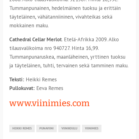
Tummanpunainen, hedelmäinen tuoksu ja erittäin
täyteläinen, vähätanniininen, vivahteikas sekä
mokkainen maku.
Cathedral Cellar Merlot
. Etelä-Afrikka 2009. Alko
tilausvalikoima nro 940727. Hinta 16,99.
Tummanpunaruskea, maanläheinen, yrttinen tuoksu
ja täyteläinen, tuhti, tervainen sekä tamminen maku.
Teksti:
Heikki Remes
Pullokuvat:
Eeva Remes
www.viinimies.com
HEIKKI REMES
PUNAVIINI
VIINIKOULU
VIINIMIES