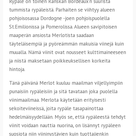
Rypäle on toinen Ranskan Bordeaux’n suurista
tummista rypäleistä. Parhaiten se viihtyy alueen
pohjoisosassa Dordogne -joen pohjoispuolella
St.Emilionissa ja Pomerolissa. Alueen savipitoisen
maaperän ansiosta Merlotista saadaan
täyteläisempiä ja pyöreämmän makuisia viinejä kuin
muualla. Nämä viinit ovat nousseet kulttimaineeseen
ja niistä maksetaan poikkeuksellisen korkeita
hintoja.
Tänä päivänä Merlot kuuluu maailman viljellyimpiin
punaisiin rypäleisiin ja sitä tavataan joka puolella
viinimaailmaa. Merlota käytetään erityisesti
sekoiteviineissä, joita rypäle tasapainottaa
hedelmäisyydellään. Myös se, että rypäleestä tehdyt
viinit voidaan nauttia nuorina, on lisännyt rypäleen
suosiota niin viininystävien kuin tuottajienkin