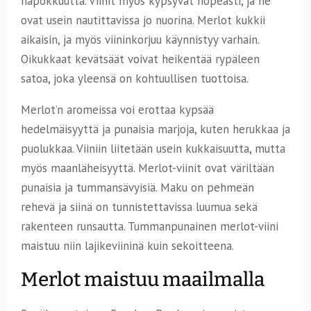
hapokkuutta. Viinit myös kypsyvät nopeasti, ja ne
ovat usein nautittavissa jo nuorina. Merlot kukkii
aikaisin, ja myös viininkorjuu käynnistyy varhain.
Oikukkaat kevätsäät voivat heikentää rypäleen
satoa, joka yleensä on kohtuullisen tuottoisa.
Merlot’n aromeissa voi erottaa kypsää
hedelmäisyyttä ja punaisia marjoja, kuten herukkaa ja
puolukkaa. Viiniin liitetään usein kukkaisuutta, mutta
myös maanläheisyyttä. Merlot-viinit ovat väriltään
punaisia ja tummansävyisiä. Maku on pehmeän
rehevä ja siinä on tunnistettavissa luumua sekä
rakenteen runsautta. Tummanpunainen merlot-viini
maistuu niin lajikeviininä kuin sekoitteena.
Merlot maistuu maailmalla