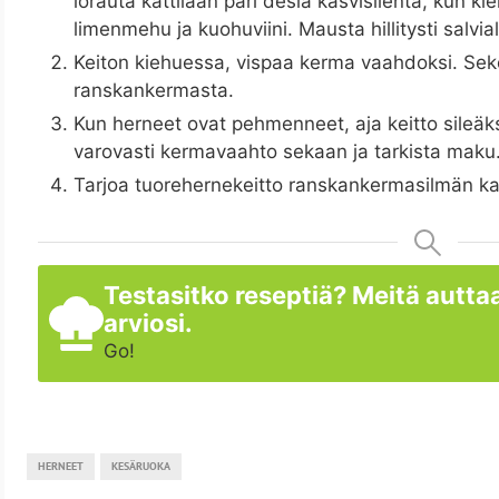
lorauta kattilaan pari desiä kasvislientä, kun ki
limenmehu ja kuohuviini. Mausta hillitysti salviall
Keiton kiehuessa, vispaa kerma vaahdoksi. Se
ranskankermasta.
Kun herneet ovat pehmenneet, aja keitto sileäks
varovasti kermavaahto sekaan ja tarkista maku.
Tarjoa tuorehernekeitto ranskankermasilmän k
Testasitko reseptiä? Meitä auttaa
arviosi.
Go!
HERNEET
KESÄRUOKA