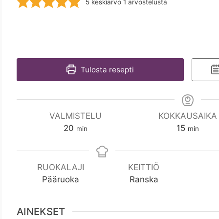
5
keskiarvo 1 arvostelusta
Tulosta resepti
VALMISTELU
KOKKAUSAIKA
m
m
20
15
min
min
i
i
n
n
RUOKALAJI
KEITTIÖ
Pääruoka
Ranska
AINEKSET