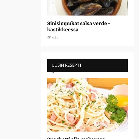
Sinisimpukat salsa verde -
kastikkeessa
625
UUSIN RESEPTI