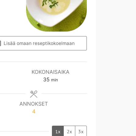
Lisää omaan reseptikokoelmaan
KOKONAISAIKA
m
35
min
i
n
ANNOKSET
4
1x
2x
3x