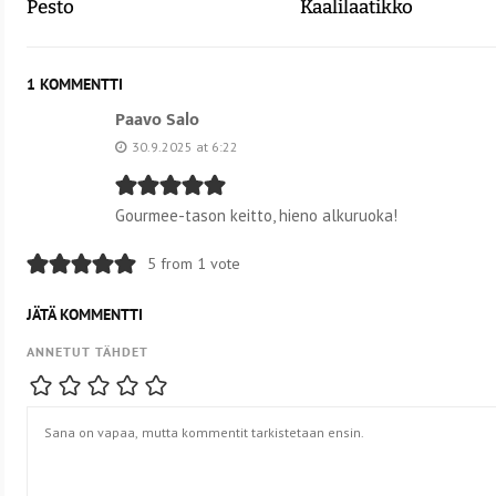
Pesto
Kaalilaatikko
1 KOMMENTTI
Paavo Salo
30.9.2025 at 6:22
Gourmee-tason keitto, hieno alkuruoka!
5 from 1 vote
JÄTÄ KOMMENTTI
ANNETUT TÄHDET