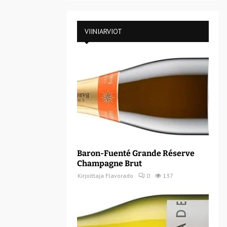
VIINIARVIOT
Baron-Fuenté Grande Réserve
Champagne Brut
Kirjoittaja
Flavorado
0
137