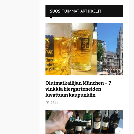
SUOSITUIMMAT ARTIKKELIT
Olutmatkailijan München – 7
vinkkiä biergarteneiden
luvattuun kaupunkiin
3455