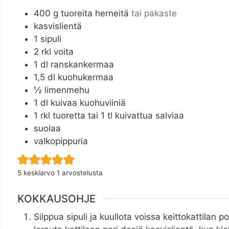
400
g
tuoreita herneitä
tai pakaste
kasvislientä
1
sipuli
2
rkl
voita
1
dl
ranskankermaa
1,5
dl
kuohukermaa
½
limenmehu
1
dl
kuivaa kuohuviiniä
1
rkl
tuoretta tai 1 tl kuivattua salviaa
suolaa
valkopippuria
5
keskiarvo 1 arvostelusta
KOKKAUSOHJE
Silppua sipuli ja kuullota voissa keittokattilan p