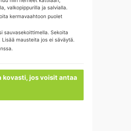
ehuu niin herneet kattilaan,
a, valkopippurilla ja salvialla.
koita kermavaahtoon puolet
i sauvasekoittimella. Sekoita
 Lisää mausteita jos ei säväytä.
anssa.
 kovasti, jos voisit antaa