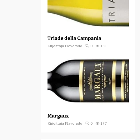
Triade della Campania
Kirjoittaja
Flavorado
0
181
Margaux
Kirjoittaja
Flavorado
0
177