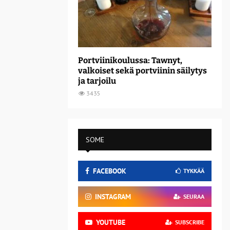
Portviinikoulussa: Tawnyt,
valkoiset sekä portviinin säilytys
ja tarjoilu
3435
SOME
FACEBOOK
TYKKÄÄ
INSTAGRAM
SEURAA
YOUTUBE
SUBSCRIBE