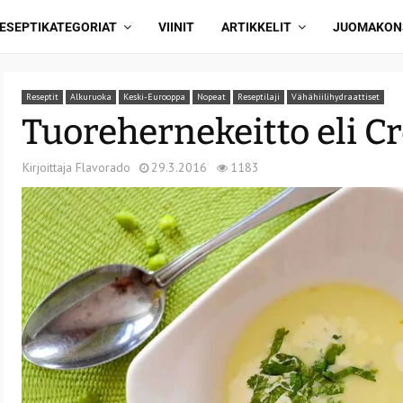
ESEPTIKATEGORIAT
VIINIT
ARTIKKELIT
JUOMAKON
Reseptit
Alkuruoka
Keski-Eurooppa
Nopeat
Reseptilaji
Vähähiilihydraattiset
Tuorehernekeitto eli 
Kirjoittaja
Flavorado
29.3.2016
1183