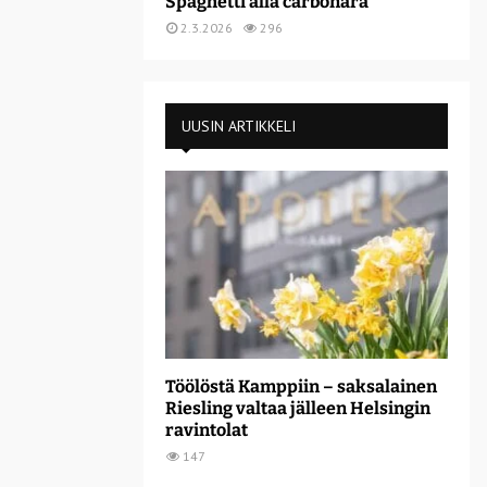
Spaghetti alla carbonara
2.3.2026
296
UUSIN ARTIKKELI
Töölöstä Kamppiin – saksalainen
Riesling valtaa jälleen Helsingin
ravintolat
147