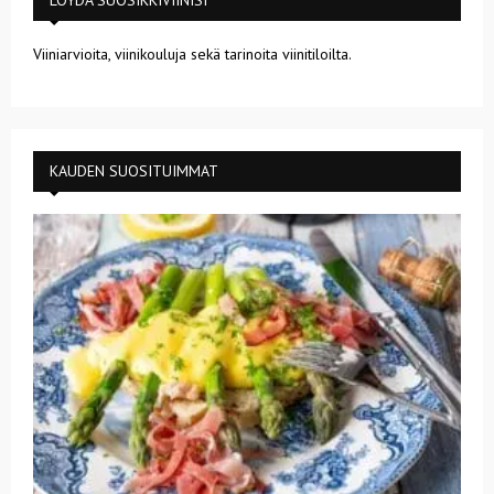
LÖYDÄ SUOSIKKIVIINISI
Viiniarvioita, viinikouluja sekä tarinoita viinitiloilta.
KAUDEN SUOSITUIMMAT