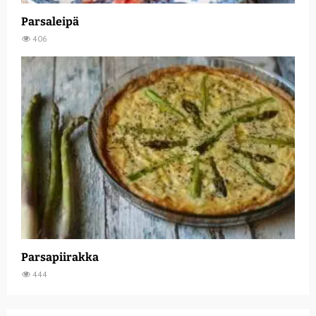
Parsaleipä
406
Parsapiirakka
444