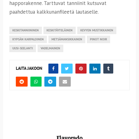
happorakenne. Tarttuvat tanniinit kutsuvat
paahdettua kalkkunanfileetä lautaselle.
KESKITANNIININEN
KESKITÄYTELÄINEN
KEVYEN MUSTIKKAINEN
KYPSÄN KARPALOINEN
METSÄMANSIKKAINEN
PINOT NOIR
UUSI-SEELANTI
VADELMAINEN
LAITA JAKOON
Flavorado