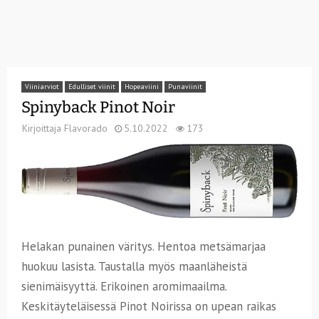
Viiniarviot
Edulliset viinit
Hopeaviini
Punaviinit
Spinyback Pinot Noir
Kirjoittaja
Flavorado
5.10.2022
173
Helakan punainen väritys. Hentoa metsämarjaa
huokuu lasista. Taustalla myös maanläheistä
sienimäisyyttä. Erikoinen aromimaailma.
Keskitäyteläisessä Pinot Noirissa on upean raikas