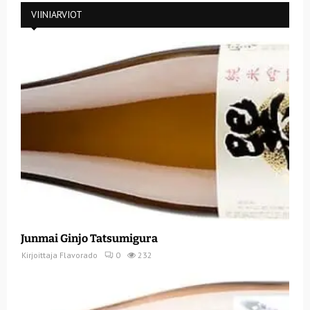
VIINIARVIOT
Junmai Ginjo Tatsumigura
Kirjoittaja
Flavorado
0
232