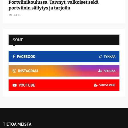
Portviinikoulussa: Tawnyt, valkoiset sekä
portviinin säilytys ja tarjoilu
3431
SOME
FACEBOOK
TYKKÄÄ
INSTAGRAM
SEURAA
YOUTUBE
SUBSCRIBE
TIETOA MEISTÄ