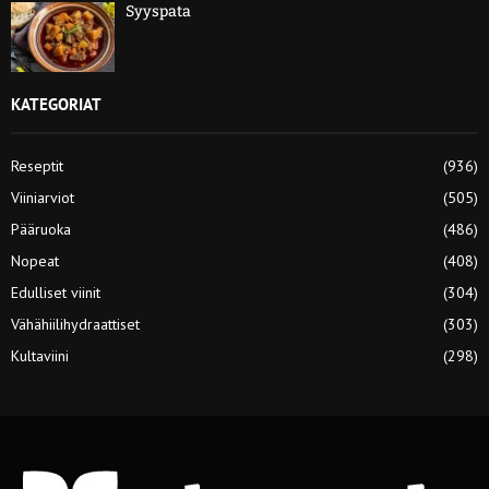
Syyspata
KATEGORIAT
Reseptit
(936)
Viiniarviot
(505)
Pääruoka
(486)
Nopeat
(408)
Edulliset viinit
(304)
Vähähiilihydraattiset
(303)
Kultaviini
(298)