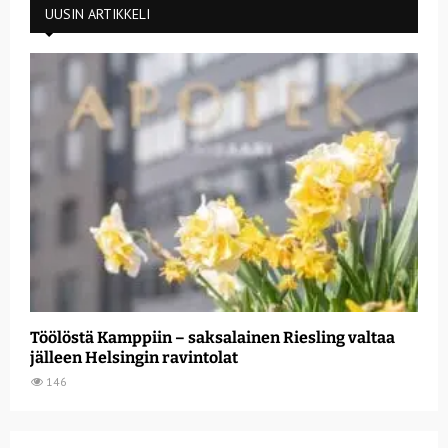
UUSIN ARTIKKELI
Töölöstä Kamppiin – saksalainen Riesling valtaa
jälleen Helsingin ravintolat
146