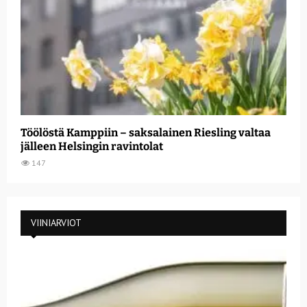
Töölöstä Kamppiin – saksalainen Riesling valtaa
jälleen Helsingin ravintolat
147
VIINIARVIOT