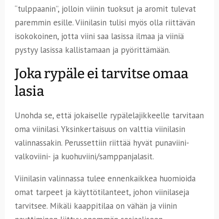
“tulppaanin”, jolloin viinin tuoksut ja aromit tulevat
paremmin esille. Viinilasin tulisi myös olla riittävän
isokokoinen, jotta viini saa lasissa ilmaa ja viiniä
pystyy lasissa kallistamaan ja pyörittämään.
Joka rypäle ei tarvitse omaa
lasia
Unohda se, että jokaiselle rypälelajikkeelle tarvitaan
oma viinilasi. Yksinkertaisuus on valttia viinilasin
valinnassakin. Perussettiin riittää hyvät punaviini-
valkoviini- ja kuohuviini/samppanjalasit.
Viinilasin valinnassa tulee ennenkaikkea huomioida
omat tarpeet ja käyttötilanteet, johon viinilaseja
tarvitsee. Mikäli kaappitilaa on vähän ja viinin