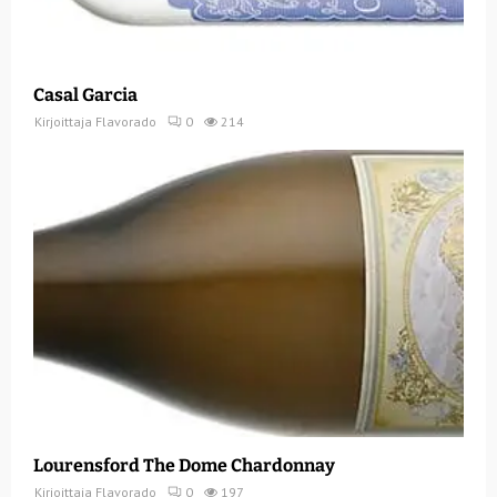
Casal Garcia
Kirjoittaja
Flavorado
0
214
Lourensford The Dome Chardonnay
Kirjoittaja
Flavorado
0
197