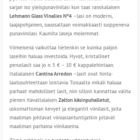
sarjan iso yleispunaviinilasi kun taas ranskalaisen
Lehmann Glass Vinalies N°4
–lasi on moderni,
laajapohjainen, suuosaltaan voimakkaasti suippeneva
punaviinilasi. Kauniita laseja molemmat.
Viimeisenä vaikuttaa tietenkin se kuinka paljon
laseihin haluaa investoida. Hyvät, kristalliset
peruslasit saa jo n. 5 € – 10 € kappalehintaan.
Italialaisen
Cantina Arredon
–lasit ovat hinta-
laatusuhteeltaan loistavia. Toisaalta mikäli haluaa
parhaat mahdolliset lasit, niin silloin kannattaa valita
pienen itävaltalaisen
Zalton käsinpuhalletut
,
uskomattoman kevyet ja elegantit viinilasit, joita
maailman johtavat viiniasiantuntijatkin pitävät
maailman parhaina viinilaseina.