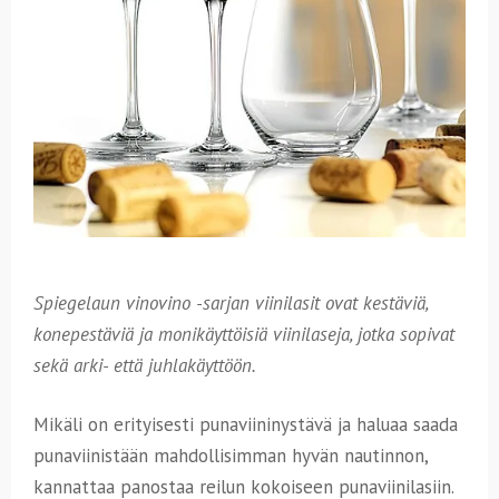
Spiegelaun vinovino -sarjan viinilasit ovat kestäviä,
konepestäviä ja monikäyttöisiä viinilaseja, jotka sopivat
sekä arki- että juhlakäyttöön.
Mikäli on erityisesti punaviininystävä ja haluaa saada
punaviinistään mahdollisimman hyvän nautinnon,
kannattaa panostaa reilun kokoiseen punaviinilasiin.