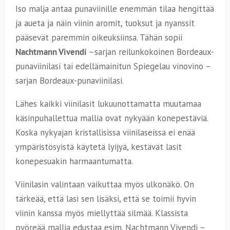
Iso malja antaa punaviinille enemmän tilaa hengittää
ja aueta ja näin viinin aromit, tuoksut ja nyanssit
pääsevät paremmin oikeuksiinsa. Tähän sopii
Nachtmann Vivendi
–sarjan reilunkokoinen Bordeaux-
punaviinilasi tai edellämainitun Spiegelau vinovino –
sarjan Bordeaux-punaviinilasi.
Lähes kaikki viinilasit lukuunottamatta muutamaa
käsinpuhallettua mallia ovat nykyään konepestäviä.
Koska nykyajan kristallisissa viinilaseissa ei enää
ympäristösyistä käytetä lyijyä, kestävät lasit
konepesuakin harmaantumatta.
Viinilasin valintaan vaikuttaa myös ulkonäkö. On
tärkeää, että lasi sen lisäksi, että se toimii hyvin
viinin kanssa myös miellyttää silmää. Klassista
pyöreää mallia edustaa esim. Nachtmann Vivendi –