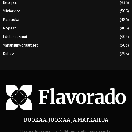
Reseptit
(936)
Viiniarviot
(505)
Pääruoka
(486)
Nopeat
(408)
Edulliset viinit
(304)
Vähähiilihydraattiset
(303)
Kultaviini
(298)
RUOKAA, JUOMAA JA MATKAILUA
Flavorado on vuonna 2004 perustettu gastromedia.