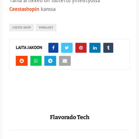
Tämä artikkeli on tuotettu yhteistyössä
Ceestashopin
kanssa
CEESTA SHOP
VIINILASIT
LAITA JAKOON
Flavorado Tech