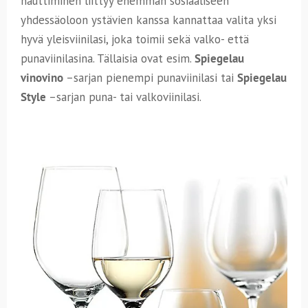
nauttiminen liittyy enemmän sosiaaliseen
yhdessäoloon ystävien kanssa kannattaa valita yksi
hyvä yleisviinilasi, joka toimii sekä valko- että
punaviinilasina. Tällaisia ovat esim.
Spiegelau
vinovino
–sarjan pienempi punaviinilasi tai
Spiegelau
Style
–sarjan puna- tai valkoviinilasi.