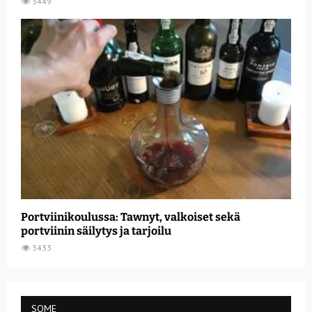
3449
Portviinikoulussa: Tawnyt, valkoiset sekä
portviinin säilytys ja tarjoilu
3433
SOME