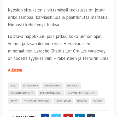
Kypsien sitruksien siivittämässä tuoksussa on jotain
erikoisempaa; karviaishilloa ja paahtunutta mantelia.
Hienosti kehittynyt tuoksu.
Loistava hapokkuus, joka jatkuu koko lennon ajan.
Voinen ja tasapainoinen viini. Hienovaraisen
mineraalinen. Laroche Chablis 1er Cru Les Vaudevey
on todella tyylikäs viini – rakenteen ja terroirin juhla.
Alkossa
2012
BOURGOGNE
CHARDONNAY
HAPOKAS
HENNON YRTTINEN
KELTAOMENAINEN
KEVYEN MINERAALINEN
KUIVA
KYPSÄN SITRUKSINEN
PAAHTEINEN
RANSKA
VOINEN