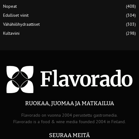
Nopeat
(408)
Edulliset viinit
(304)
Vähähiilihydraattiset
(303)
Kultaviini
(298)
RUOKAA, JUOMAA JA MATKAILUA
Flavorado on vuonna 2004 perustettu gastromedia.
Flavorado is a food & wine media founded 2004 in Finland.
SEURAA MEITÄ