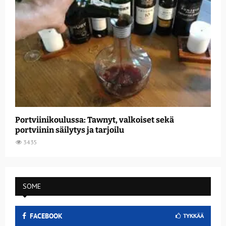
Portviinikoulussa: Tawnyt, valkoiset sekä
portviinin säilytys ja tarjoilu
3435
SOME
FACEBOOK
TYKKÄÄ