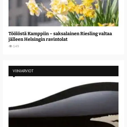
Töölöstä Kamppiin – saksalainen Riesling valtaa
jälleen Helsingin ravintolat
149
VIINIARVIOT