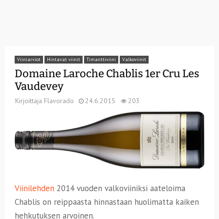
Viiniarviot
Hintavat viinit
Timanttiviini
Valkoviinit
Domaine Laroche Chablis 1er Cru Les
Vaudevey
Kirjoittaja
Flavorado
24.6.2015
203
Viinilehden
2014 vuoden valkoviiniksi aateloima
Chablis on reippaasta hinnastaan huolimatta kaiken
hehkutuksen arvoinen.