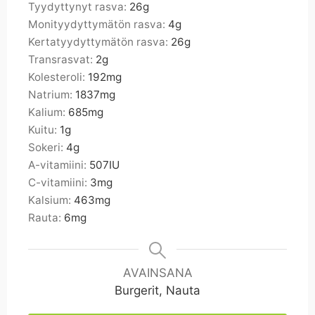
Tyydyttynyt rasva:
26
g
Monityydyttymätön rasva:
4
g
Kertatyydyttymätön rasva:
26
g
Transrasvat:
2
g
Kolesteroli:
192
mg
Natrium:
1837
mg
Kalium:
685
mg
Kuitu:
1
g
Sokeri:
4
g
A-vitamiini:
507
IU
C-vitamiini:
3
mg
Kalsium:
463
mg
Rauta:
6
mg
AVAINSANA
Burgerit, Nauta