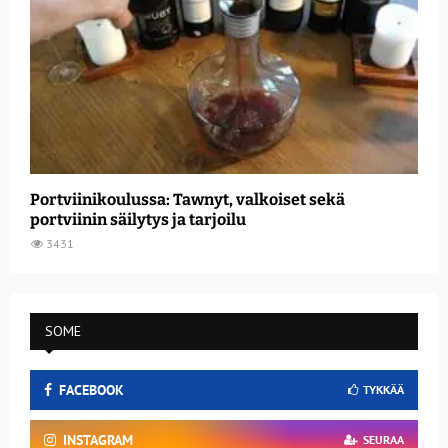
Portviinikoulussa: Tawnyt, valkoiset sekä
portviinin säilytys ja tarjoilu
3431
SOME
FACEBOOK
TYKKÄÄ
INSTAGRAM
SEURAA