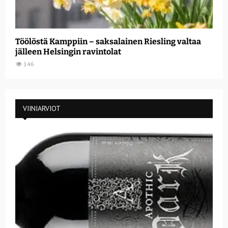
Töölöstä Kamppiin – saksalainen Riesling valtaa
jälleen Helsingin ravintolat
146
VIINIARVIOT