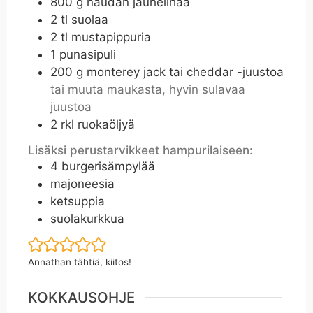
800
g
naudan jauhelihaa
2
tl
suolaa
2
tl
mustapippuria
1
punasipuli
200
g
monterey jack tai cheddar -juustoa
tai muuta maukasta, hyvin sulavaa
juustoa
2
rkl
ruokaöljyä
Lisäksi perustarvikkeet hampurilaiseen:
4
burgerisämpylää
majoneesia
ketsuppia
suolakurkkua
Annathan tähtiä, kiitos!
KOKKAUSOHJE