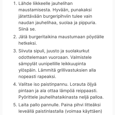
Lähde liikkeelle jauhelihan
maustamisesta. Hyvään, punakaksi
jätettävään burgeripihviin tulee vain
naudan jauhelihaa, suolaa ja pippuria.
Siinä se.
Jätä burgeritaikina maustumaan pöydälle
hetkeksi.
Siivuta sipuli, juusto ja suolakurkut
odottelemaan vuoroaan. Valmistele
sämpylät uunipellille leikkuupinta
ylöspäin. Lämmitä grillivastuksien alla
nopeasti rapeaksi.
Valitse iso paistinpannu. Lorauta öljyä
pintaan ja ala ottaa lämpöä reippaasti.
Pyörittele jauhelihataikinasta neljä palloa.
Laita pallo pannulle. Paina pihvi litteäksi
leveällä paistinlastalla (voimaa käyttäen)