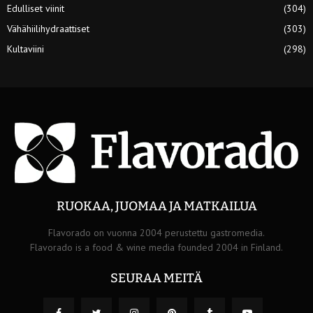
Edulliset viinit
(304)
Vähähiilihydraattiset
(303)
Kultaviini
(298)
RUOKAA, JUOMAA JA MATKAILUA
Flavorado on vuonna 2004 perustettu gastromedia.
Flavorado is a food & wine media founded 2004 in Finland.
SEURAA MEITÄ