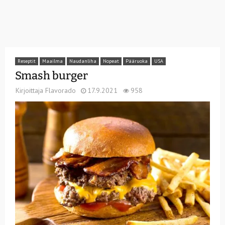
Reseptit
Maailma
Naudanliha
Nopeat
Pääruoka
USA
Smash burger
Kirjoittaja
Flavorado
17.9.2021
958