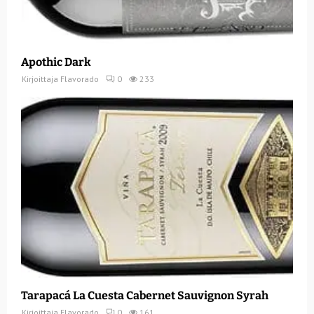
Apothic Dark
Kirjoittaja
Flavorado
0
233
Tarapacá La Cuesta Cabernet Sauvignon Syrah
Kirjoittaja
Flavorado
0
161