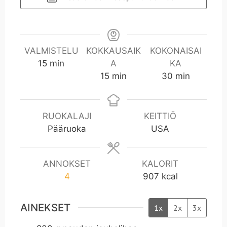
VALMISTELU
KOKKAUSAIK
KOKONAISAI
m
15
min
A
KA
i
m
m
15
min
30
min
n
i
i
n
n
RUOKALAJI
KEITTIÖ
Pääruoka
USA
ANNOKSET
KALORIT
4
907
kcal
AINEKSET
1x
2x
3x