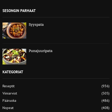
SESONGIN PARHAAT
Syyspata
Punajuuripata
KATEGORIAT
Reseptit
(936)
Viiniarviot
(505)
Pääruoka
(486)
Nopeat
(408)