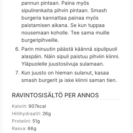
pannun pintaan. Paina myös
sipulirenkaita pihvin pintaan. Smash
burgeria kannattaa painaa myös
paistamisen aikana. Se kun tuppaa
nousemaan koholle. Tee sama muille
burgeripihveille.
Parin minuutin päästä käännä sipulipuoli
alaspäin. Näin sipuli paistuu pihviin kiinni.
Yläpuolelle juustosiivuja sulamaan.
Kun juusto on hieman sulanut, kasaa
smash burgerit ja iske kiinni saman tien.
RAVINTOSISÄLTÖ PER ANNOS
Kalorit:
907
kcal
Hiilihydraatit:
26
g
Proteiini:
51
g
Rasva:
66
g