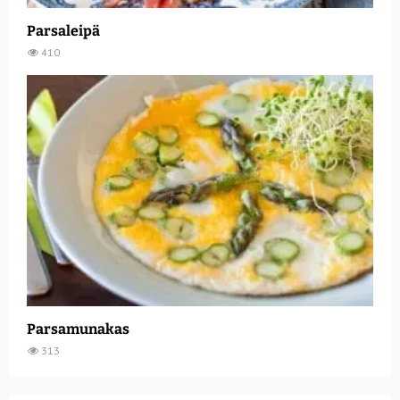
Parsaleipä
410
Parsamunakas
313