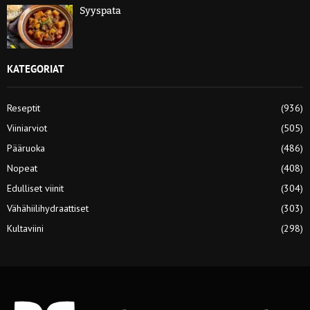
Syyspata
KATEGORIAT
Reseptit
(936)
Viiniarviot
(505)
Pääruoka
(486)
Nopeat
(408)
Edulliset viinit
(304)
Vähähiilihydraattiset
(303)
Kultaviini
(298)