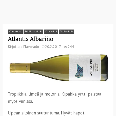
Viiniarviot
Edulliset viinit
Kultaviini
Valkoviinit
Atlantis Albariño
Kirjoittaja
Flavorado
20.2.2017
244
Tropiikkia, limeä ja melonia. Kipakka yrtti paistaa
myös viinissä.
Upean siloinen suutuntuma. Hyvät hapot.