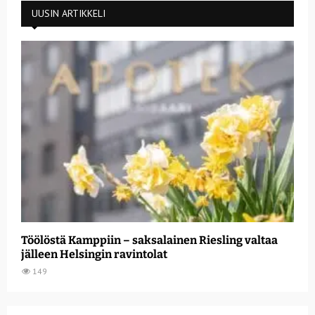
UUSIN ARTIKKELI
Töölöstä Kamppiin – saksalainen Riesling valtaa
jälleen Helsingin ravintolat
149