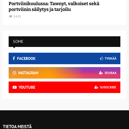
Portviinikoulussa: Tawnyt, valkoiset sekä
portviinin säilytys ja tarjoilu
3435
SOME
FACEBOOK
TYKKÄÄ
INSTAGRAM
SEURAA
YOUTUBE
SUBSCRIBE
TIETOA MEISTÄ