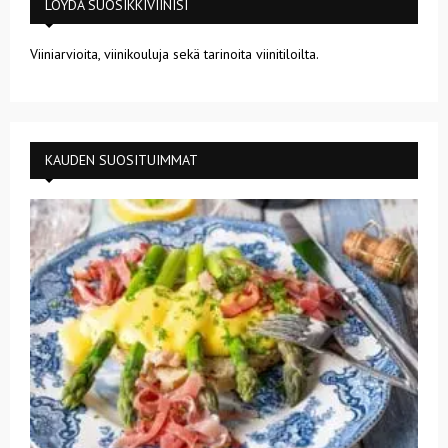
LÖYDÄ SUOSIKKIVIINISI
Viiniarvioita, viinikouluja sekä tarinoita viinitiloilta.
KAUDEN SUOSITUIMMAT