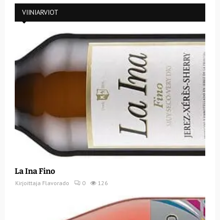
VIINIARVIOT
La Ina Fino
Kirjoittaja
Flavorado
0
126