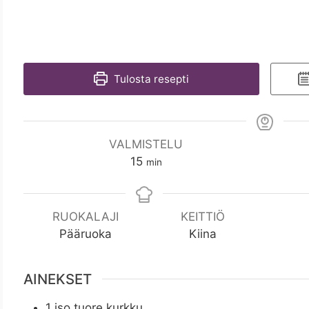
Tulosta resepti
VALMISTELU
m
15
min
i
n
RUOKALAJI
KEITTIÖ
Pääruoka
Kiina
AINEKSET
1
iso tuore kurkku