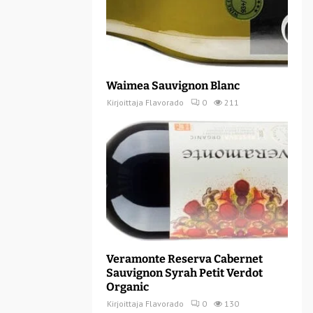
Waimea Sauvignon Blanc
Kirjoittaja
Flavorado
0
211
Veramonte Reserva Cabernet
Sauvignon Syrah Petit Verdot
Organic
Kirjoittaja
Flavorado
0
130