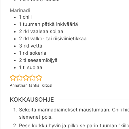
Marinadi
1
chili
1
tuuman pätkä inkivääriä
2
rkl
vaaleaa soijaa
2
rkl
valko- tai riisiviinietikkaa
3
rkl
vettä
1
rkl
sokeria
2
tl
seesamiöljyä
1
tl
suolaa
Annathan tähtiä, kiitos!
KOKKAUSOHJE
Sekoita marinadiainekset maustumaan. Chili hi
siemenet pois.
Pese kurkku hyvin ja pilko se parin tuuman ”kiilo