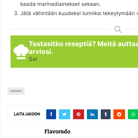
kaada marinadiainekset sekaan.
Jätä vähintään kuudeksi tunniksi tekeytymään v
Testasitko reseptiä? Meitä auttaa
arviosi.
Go!
KURKKU
LAITA JAKOON
Flavorado