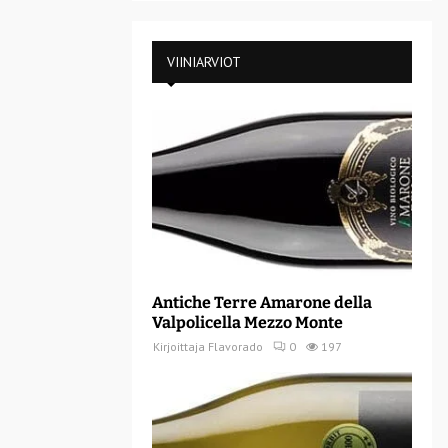
VIINIARVIOT
Antiche Terre Amarone della
Valpolicella Mezzo Monte
Kirjoittaja
Flavorado
0
197