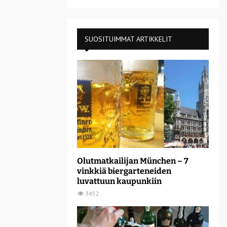
SUOSITUIMMAT ARTIKKELIT
Olutmatkailijan München – 7
vinkkiä biergarteneiden
luvattuun kaupunkiin
3452