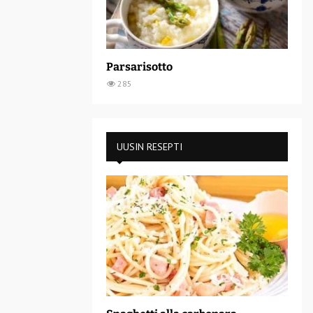
Parsarisotto
285
UUSIN RESEPTI