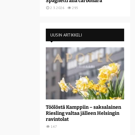
Spaghetti alla carbonara
2.3.2026
295
UUSIN ARTIKKELI
Töölöstä Kamppiin – saksalainen
Riesling valtaa jälleen Helsingin
ravintolat
147