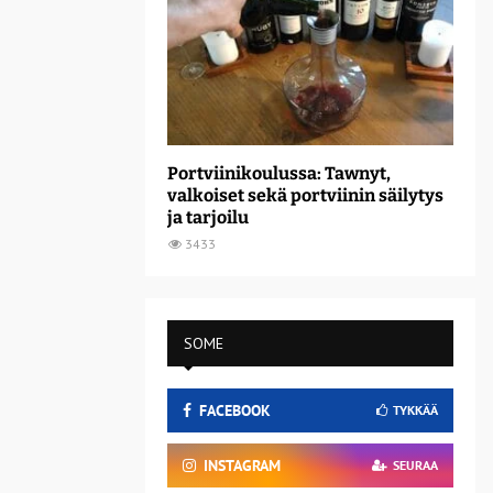
Portviinikoulussa: Tawnyt,
valkoiset sekä portviinin säilytys
ja tarjoilu
3433
SOME
FACEBOOK
TYKKÄÄ
INSTAGRAM
SEURAA