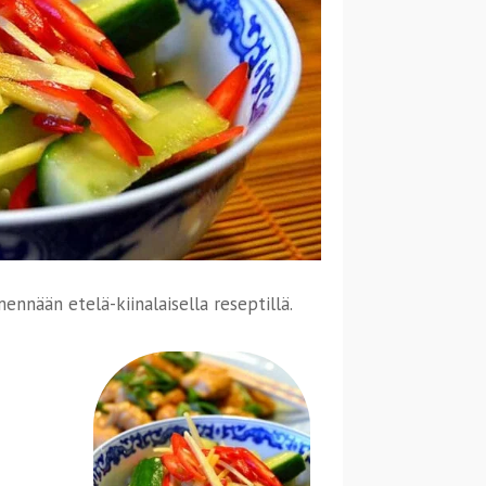
nnään etelä-kiinalaisella reseptillä.