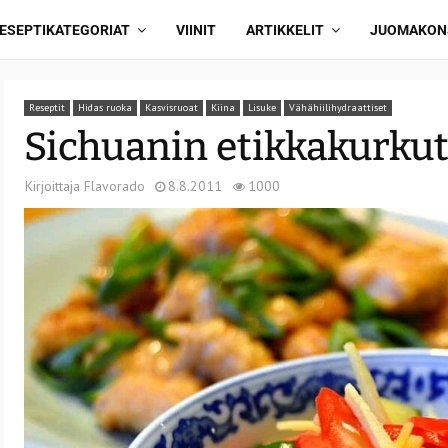
ESEPTIKATEGORIAT
VIINIT
ARTIKKELIT
JUOMAKON
Reseptit
Hidas ruoka
Kasvisruoat
Kiina
Lisuke
Vähähiilihydraattiset
Sichuanin etikkakurku
Kirjoittaja
Flavorado
8.8.2011
1000