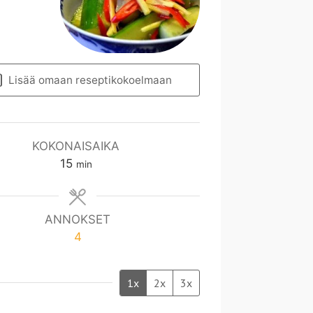
Lisää omaan reseptikokoelmaan
KOKONAISAIKA
m
15
min
i
n
ANNOKSET
4
1x
2x
3x