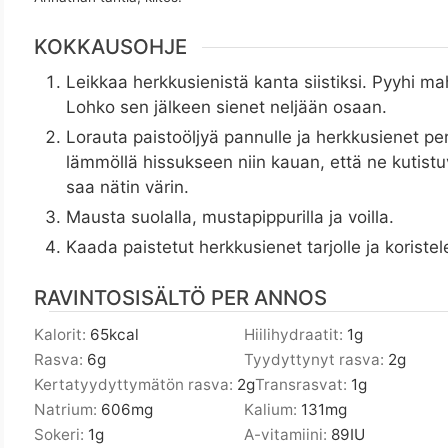
KOKKAUSOHJE
Leikkaa herkkusienistä kanta siistiksi. Pyyhi ma
Lohko sen jälkeen sienet neljään osaan.
Lorauta paistoöljyä pannulle ja herkkusienet per
lämmöllä hissukseen niin kauan, että ne kutistu
saa nätin värin.
Mausta suolalla, mustapippurilla ja voilla.
Kaada paistetut herkkusienet tarjolle ja koristele 
RAVINTOSISÄLTÖ PER ANNOS
Kalorit:
65
kcal
Hiilihydraatit:
1
g
Rasva:
6
g
Tyydyttynyt rasva:
2
g
Kertatyydyttymätön rasva:
2
g
Transrasvat:
1
g
Natrium:
606
mg
Kalium:
131
mg
Sokeri:
1
g
A-vitamiini:
89
IU