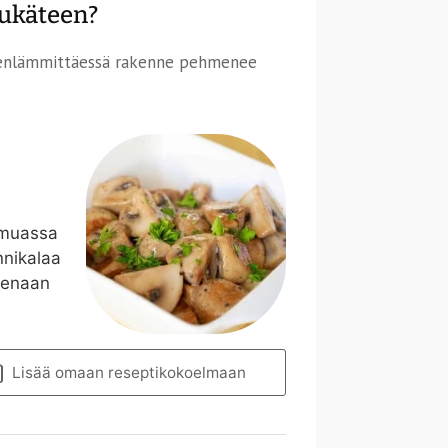
tukäteen?
leenlämmittäessä rakenne pehmenee
 muassa
nnikalaa
isenaan
Lisää omaan reseptikokoelmaan