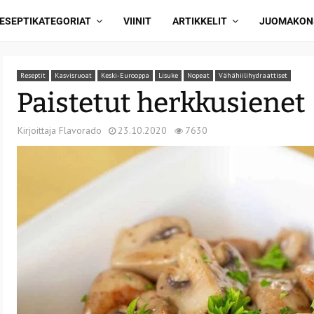
ESEPTIKATEGORIAT
VIINIT
ARTIKKELIT
JUOMAKON
Reseptit
Kasvisruoat
Keski-Eurooppa
Lisuke
Nopeat
Vähähiilihydraattiset
Paistetut herkkusienet
Kirjoittaja
Flavorado
23.10.2020
7630