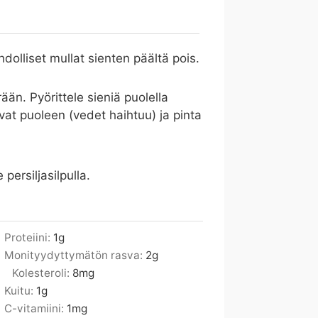
hdolliset mullat sienten päältä pois.
ään. Pyörittele sieniä puolella
vat puoleen (vedet haihtuu) ja pinta
persiljasilpulla.
Proteiini:
1
g
Monityydyttymätön rasva:
2
g
Kolesteroli:
8
mg
Kuitu:
1
g
C-vitamiini:
1
mg