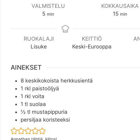
VALMISTELU
KOKKAUSAIKA
m
m
5
15
min
min
i
i
n
n
RUOKALAJI
KEITTIÖ
A
Lisuke
Keski-Eurooppa
AINEKSET
8
keskikokoista herkkusientä
1
rkl
paistoöljyä
1
rkl
voita
1
tl
suolaa
½
tl
mustapippuria
persiljaa koristeeksi
Annathan tähtiä, kiitos!