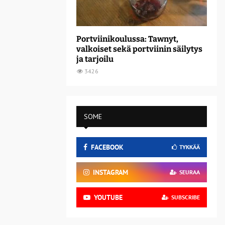
Portviinikoulussa: Tawnyt,
valkoiset sekä portviinin säilytys
ja tarjoilu
3426
SOME
FACEBOOK
TYKKÄÄ
INSTAGRAM
SEURAA
YOUTUBE
SUBSCRIBE