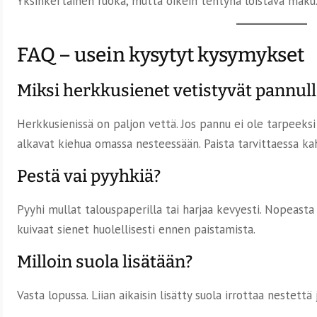
Yksinkertainen ruoka, mutta oikein tehtynä loistava maku
FAQ – usein kysytyt kysymykset
Miksi herkkusienet vetistyvät pannull
Herkkusienissä on paljon vettä. Jos pannu ei ole tarpeeksi 
alkavat kiehua omassa nesteessään. Paista tarvittaessa ka
Pestä vai pyyhkiä?
Pyyhi mullat talouspaperilla tai harjaa kevyesti. Nopeasta
kuivaat sienet huolellisesti ennen paistamista.
Milloin suola lisätään?
Vasta lopussa. Liian aikaisin lisätty suola irrottaa nestettä