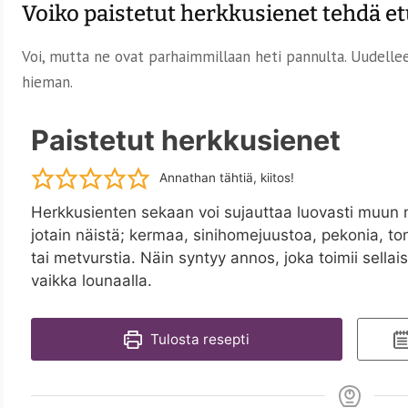
Voiko paistetut herkkusienet tehdä e
Voi, mutta ne ovat parhaimmillaan heti pannulta. Uudel
hieman.
Paistetut herkkusienet
Annathan tähtiä, kiitos!
Herkkusienten sekaan voi sujauttaa luovasti muun
jotain näistä; kermaa, sinihomejuustoa, pekonia, to
tai metvurstia. Näin syntyy annos, joka toimii sella
vaikka lounaalla.
Tulosta resepti