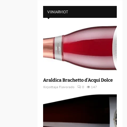
VIINIARVIOT
Araldica Brachetto d’Acqui Dolce
Kirjoittaja
Flavorado
0
147