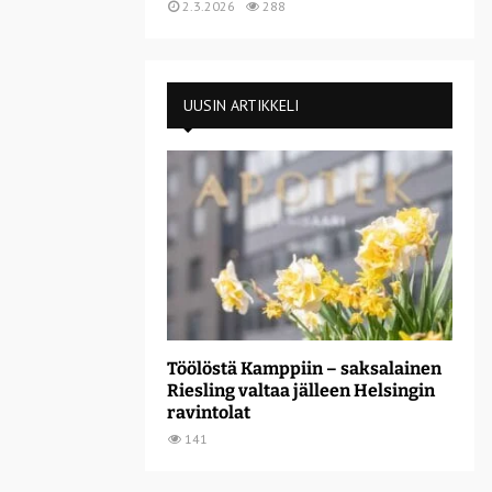
2.3.2026
288
UUSIN ARTIKKELI
Töölöstä Kamppiin – saksalainen
Riesling valtaa jälleen Helsingin
ravintolat
141