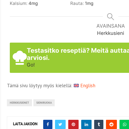
Kalsium:
4
mg
Rauta:
1
mg
AVAINSANA
Herkkusieni
Testasitko reseptiä? Meitä auttaa
arviosi.
Go!
Tämä sivu löytyy myös kielellä:
English
HERKKUSIENET
SIENIRUOKA
LAITA JAKOON