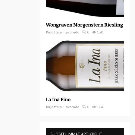
Wongraven Morgenstern Riesling
Kirjoittaja
Flavorado
0
130
La Ina Fino
Kirjoittaja
Flavorado
0
124
SUOSITUIMMAT ARTIKKELIT