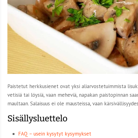
Paistetut herkkusienet ovat yksi aliarvostetuimmista lisuk
vetisiä tai löysiä, vaan meheviä, napakan paistopinnan saa
maultaan. Salaisuus ei ole mausteissa, vaan kärsivällisyydes
Sisällysluettelo
FAQ – usein kysytyt kysymykset