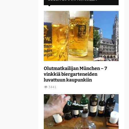
Olutmatkailijan München – 7
vinkkiä biergarteneiden
luvattuun kaupunkiin
3441