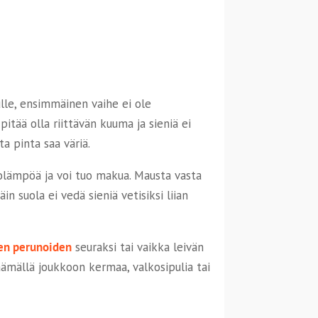
ulle, ensimmäinen vaihe ei ole
tää olla riittävän kuuma ja sieniä ei
a pinta saa väriä.
tolämpöä ja voi tuo makua. Mausta vasta
in suola ei vedä sieniä vetisiksi liian
en perunoiden
seuraksi tai vaikka leivän
äämällä joukkoon kermaa, valkosipulia tai