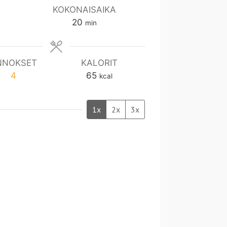
KOKONAISAIKA
m
20
min
i
n
NNOKSET
KALORIT
4
65
kcal
1x
2x
3x