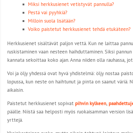
Miksi herkkusienet vetistyvät pannulla?
Pestä vai pyyhkiä?
Milloin suola lisätään?
Voiko paistetut herkkusienet tehdä etukäteen?
Herkkusienet sisältävät paljon vettä. Kun ne laittaa pann
ruskistaminen vaan nesteen haihduttaminen. Siksi pannun pi
kannata sekoittaa koko ajan. Anna niiden olla rauhassa, jott
Voi ja öljy yhdessä ovat hyvä yhdistelmä: öljy nostaa pais
lopussa, kun neste on haihtunut ja pinta on saanut väriä. Nä
aikaisin.
Paistetut herkkusienet sopivat
pihvin kylkeen
,
paahdettuj
päälle. Niistä saa helposti myös ruokaisamman version lis
yrttejä.