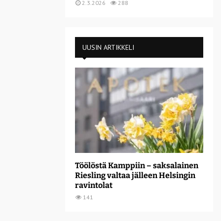
2.3.2026
288
UUSIN ARTIKKELI
Töölöstä Kamppiin – saksalainen
Riesling valtaa jälleen Helsingin
ravintolat
141