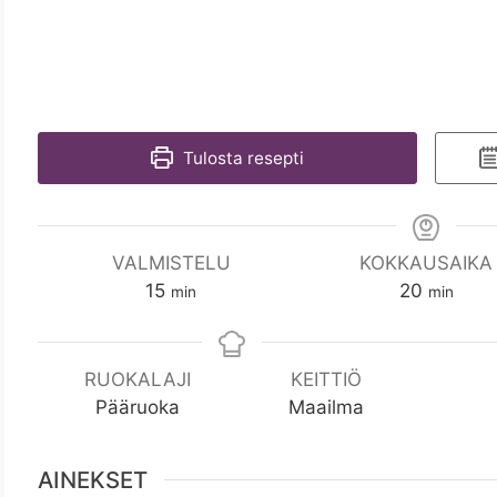
Tulosta resepti
VALMISTELU
KOKKAUSAIKA
m
m
15
20
min
min
i
i
n
n
RUOKALAJI
KEITTIÖ
Pääruoka
Maailma
AINEKSET