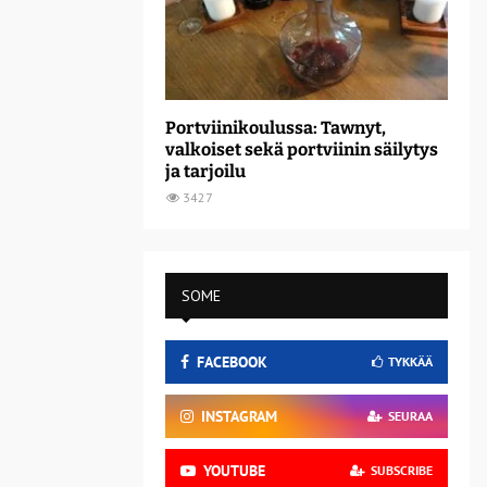
Portviinikoulussa: Tawnyt,
valkoiset sekä portviinin säilytys
ja tarjoilu
3427
SOME
FACEBOOK
TYKKÄÄ
INSTAGRAM
SEURAA
YOUTUBE
SUBSCRIBE