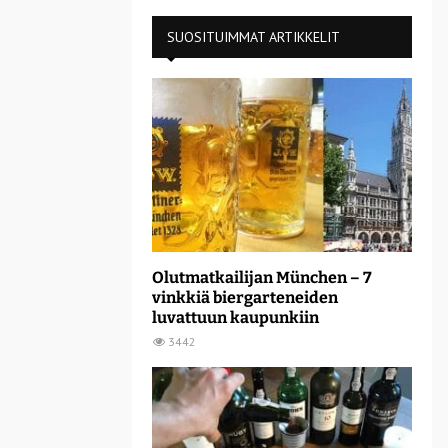
SUOSITUIMMAT ARTIKKELIT
Olutmatkailijan München – 7
vinkkiä biergarteneiden
luvattuun kaupunkiin
3442