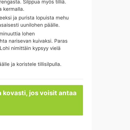
engasta. Silppua myös tilliä.
 kermalla.
eeksi ja purista lopuista mehu
aisesti uunilohen päälle.
minuuttia lohen
hta narisevan kuivaksi. Paras
Lohi nimittäin kypsyy vielä
 ja koristele tillisilpulla.
 kovasti, jos voisit antaa