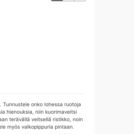
n. Tunnustele onko lohessa ruotoja
isia hienouksia, niin kuorimaveitsi
an terävällä veitsellä ristikko, noin
tele myös valkopippuria pintaan.