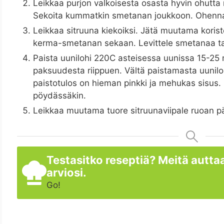
Leikkaa purjon valkoisesta osasta hyvin ohutta r
Sekoita kummatkin smetanan joukkoon. Ohenna
Leikkaa sitruuna kiekoiksi. Jätä muutama korist
kerma-smetanan sekaan. Levittele smetanaa tas
Paista uunilohi 220C asteisessa uunissa 15-25 
paksuudesta riippuen. Vältä paistamasta uunilo
paistotulos on hieman pinkki ja mehukas sisus. 
pöydässäkin.
Leikkaa muutama tuore sitruunaviipale ruoan päälle
Testasitko reseptiä? Meitä auttaa
arviosi.
Go!