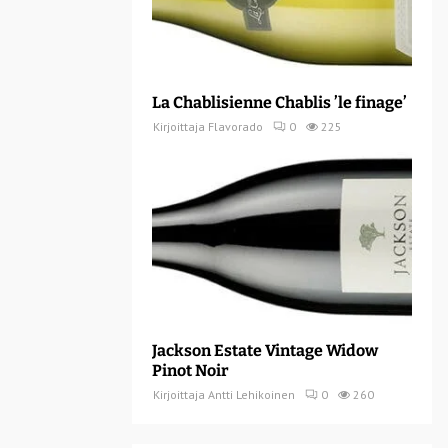
La Chablisienne Chablis ’le finage’
Kirjoittaja
Flavorado
0
225
Jackson Estate Vintage Widow
Pinot Noir
Kirjoittaja
Antti Lehikoinen
0
260