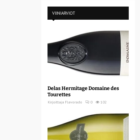
VIINIARVIOT
Delas Hermitage Domaine des
Tourettes
Kirjoittaja
Flavorado
0
102