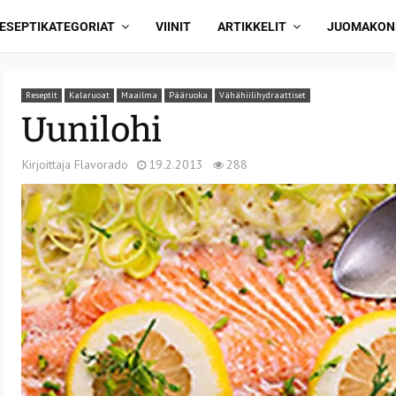
ESEPTIKATEGORIAT
VIINIT
ARTIKKELIT
JUOMAKON
Reseptit
Kalaruoat
Maailma
Pääruoka
Vähähiilihydraattiset
Uunilohi
Kirjoittaja
Flavorado
19.2.2013
288