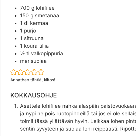
700
g
lohifilee
150
g
smetanaa
1
dl
kermaa
1
purjo
1
sitruuna
1
koura tilliä
½
tl
valkopippuria
merisuolaa
Annathan tähtiä, kiitos!
KOKKAUSOHJE
Asettele lohifilee nahka alaspäin paistovuokaa
ja nypi ne pois ruotopihdeillä tai jos ei ole sella
toimii tässä yllättävän hyvin. Leikkaa lohen pinta
sentin syvyteen ja suolaa lohi reippaasti. Ripot