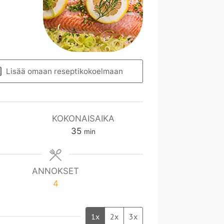
Lisää omaan reseptikokoelmaan
KOKONAISAIKA
m
35
min
i
n
ANNOKSET
4
1x
2x
3x