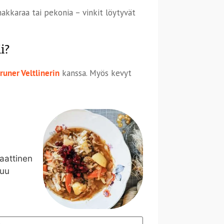
 makkaraa tai pekonia – vinkit löytyvät
i?
runer Veltlinerin
kanssa. Myös kevyt
maattinen
tuu