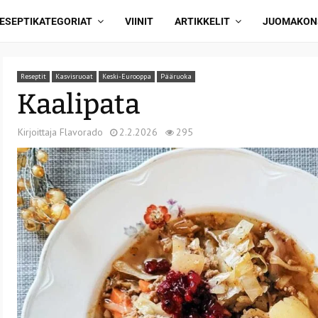
ESEPTIKATEGORIAT
VIINIT
ARTIKKELIT
JUOMAKON
Reseptit
Kasvisruoat
Keski-Eurooppa
Pääruoka
Kaalipata
Kirjoittaja
Flavorado
2.2.2026
295