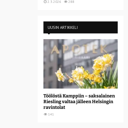
2.3.2026
288
UUSIN ARTIKKELI
Töölöstä Kamppiin – saksalainen
Riesling valtaa jälleen Helsingin
ravintolat
141