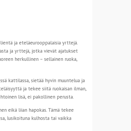
ientä ja eteläeurooppalaisia yrttejä.
ta ja yrttejä, jotka vievät ajatukset
uoreen herkullinen – sellainen ruoka,
ssä kattilassa, sietää hyvin muuntelua ja
läisyyttä ja tekee siitä ruokaisan ilman,
htoinen lisä, ei pakollinen perusta.
nen eikä liian hapokas. Tämä tekee
a, lusikoituna kulhosta tai vaikka