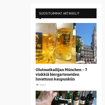
SUOSITUIMMAT ARTIKKELIT
Olutmatkailijan München – 7
vinkkiä biergarteneiden
luvattuun kaupunkiin
3441