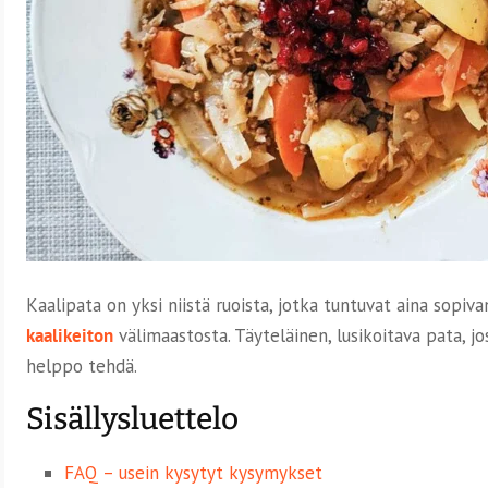
Kaalipata on yksi niistä ruoista, jotka tuntuvat aina sopiv
kaalikeiton
välimaastosta. Täyteläinen, lusikoitava pata, j
helppo tehdä.
Sisällysluettelo
FAQ – usein kysytyt kysymykset