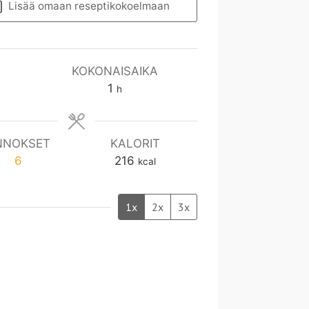
Lisää omaan reseptikokoelmaan
KOKONAISAIKA
t
1
h
u
n
t
NNOKSET
KALORIT
i
6
216
kcal
1x
2x
3x