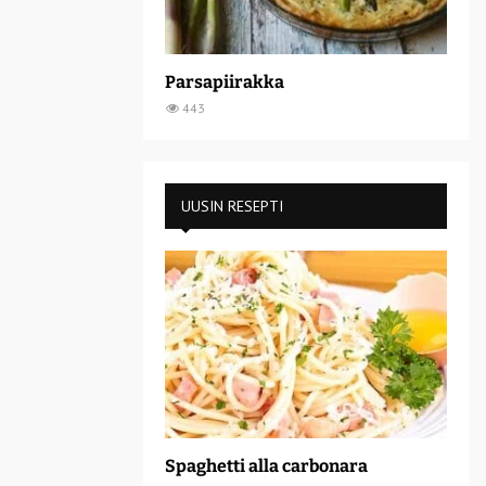
Parsapiirakka
443
UUSIN RESEPTI
Spaghetti alla carbonara