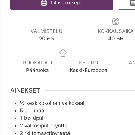
Tulosta resepti
VALMISTELU
KOKKAUSAIKA
m
m
20
40
min
min
i
i
n
n
RUOKALAJI
KEITTIÖ
A
Pääruoka
Keski-Eurooppa
AINEKSET
½
keskikokoinen valkokaali
5
perunaa
1
iso sipuli
2
valkosipulinkynttä
2
rkl
tomaattipyreetä