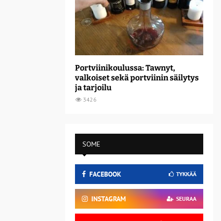
Portviinikoulussa: Tawnyt,
valkoiset sekä portviinin säilytys
ja tarjoilu
3426
SOME
FACEBOOK
TYKKÄÄ
INSTAGRAM
SEURAA