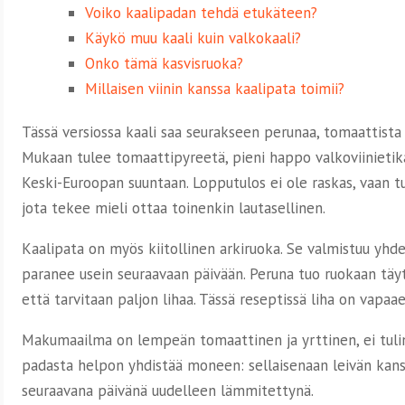
Voiko kaalipadan tehdä etukäteen?
Käykö muu kaali kuin valkokaali?
Onko tämä kasvisruoka?
Millaisen viinin kanssa kaalipata toimii?
Tässä versiossa kaali saa seurakseen perunaa, tomaattista l
Mukaan tulee tomaattipyreetä, pieni happo valkoviinietikas
Keski-Euroopan suuntaan. Lopputulos ei ole raskas, vaan t
jota tekee mieli ottaa toinenkin lautasellinen.
Kaalipata on myös kiitollinen arkiruoka. Se valmistuu yhde
paranee usein seuraavaan päivään. Peruna tuo ruokaan täyte
että tarvitaan paljon lihaa. Tässä reseptissä liha on vapaae
Makumaailma on lempeän tomaattinen ja yrttinen, ei tuli
padasta helpon yhdistää moneen: sellaisenaan leivän kanss
seuraavana päivänä uudelleen lämmitettynä.