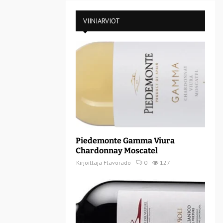
VIINIARVIOT
Piedemonte Gamma Viura
Chardonnay Moscatel
Kirjoittaja
Flavorado
0
127