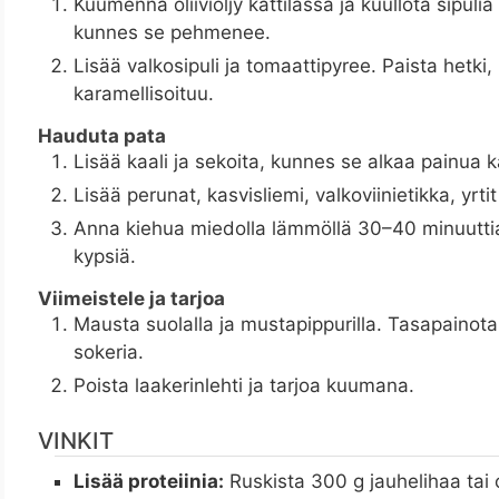
Kuumenna oliiviöljy kattilassa ja kuullota sipuli
kunnes se pehmenee.
Lisää valkosipuli ja tomaattipyree. Paista hetk
karamellisoituu.
Hauduta pata
Lisää kaali ja sekoita, kunnes se alkaa painua 
Lisää perunat, kasvisliemi, valkoviinietikka, yrtit 
Anna kiehua miedolla lämmöllä 30–40 minuuttia
kypsiä.
Viimeistele ja tarjoa
Mausta suolalla ja mustapippurilla. Tasapainota 
sokeria.
Poista laakerinlehti ja tarjoa kuumana.
VINKIT
Lisää proteiinia:
Ruskista 300 g jauhelihaa tai c