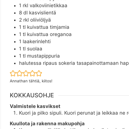
1
rkl
valkoviinietikkaa
8
dl
kasvislientä
2
rkl
oliiviöljyä
1
tl
kuivattua timjamia
1
tl
kuivattua oreganoa
1
laakerinlehti
1
tl
suolaa
1
tl
mustapippuria
halutessa ripaus sokeria tasapainottamaan ha
Annathan tähtiä, kiitos!
KOKKAUSOHJE
Valmistele kasvikset
Kuori ja pilko sipuli. Kuori perunat ja leikkaa ne re
Kuullota ja rakenna makupohja