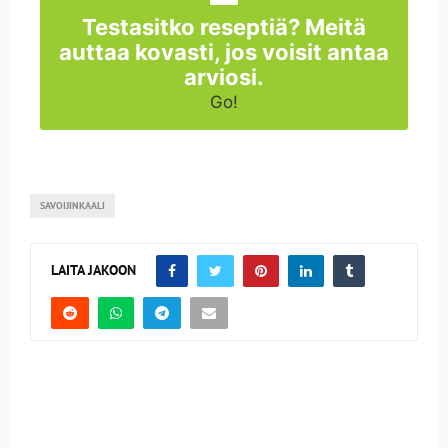
Testasitko reseptiä? Meitä
auttaa kovasti, jos voisit antaa
arviosi.
Go!
SAVOIJINKAALI
LAITA JAKOON