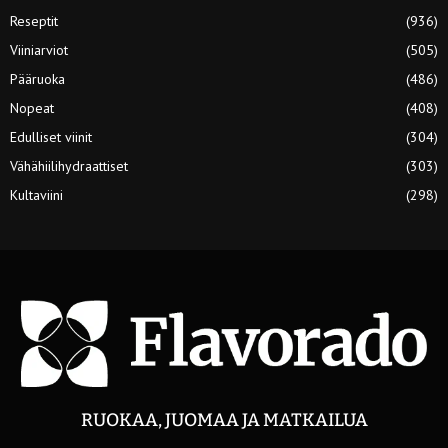
Reseptit
(936)
Viiniarviot
(505)
Pääruoka
(486)
Nopeat
(408)
Edulliset viinit
(304)
Vähähiilihydraattiset
(303)
Kultaviini
(298)
RUOKAA, JUOMAA JA MATKAILUA