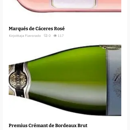
Marqués de Cáceres Rosé
Kirjoittaja
Flavorado
0
117
Premius Crémant de Bordeaux Brut