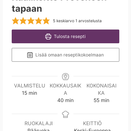
tapaan
5
keskiarvo 1 arvostelusta
Tulosta resepti
Lisää omaan reseptikokoelmaan
VALMISTELU
KOKKAUSAIK
KOKONAISAI
m
15
min
A
KA
i
m
m
40
min
55
min
n
i
i
n
n
RUOKALAJI
KEITTIÖ
Pääruoka
Keski-Eurooppa