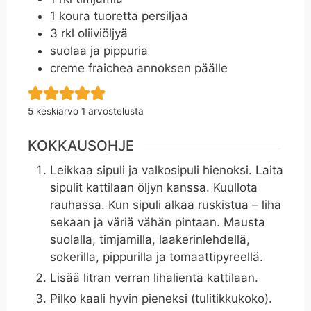
1
koura tuoretta persiljaa
3
rkl
oliiviöljyä
suolaa ja pippuria
creme fraichea annoksen päälle
5
keskiarvo 1 arvostelusta
KOKKAUSOHJE
Leikkaa sipuli ja valkosipuli hienoksi. Laita
sipulit kattilaan öljyn kanssa. Kuullota
rauhassa. Kun sipuli alkaa ruskistua – liha
sekaan ja väriä vähän pintaan. Mausta
suolalla, timjamilla, laakerinlehdellä,
sokerilla, pippurilla ja tomaattipyreellä.
Lisää litran verran lihalientä kattilaan.
Pilko kaali hyvin pieneksi (tulitikkukoko).