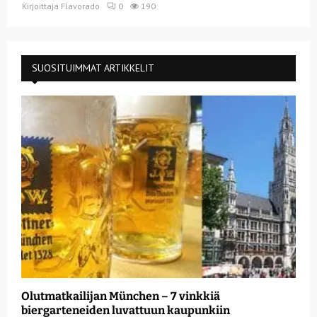
Kirjoittaja
Flavorado
0
190
SUOSITUIMMAT ARTIKKELIT
Olutmatkailijan München – 7 vinkkiä
biergarteneiden luvattuun kaupunkiin