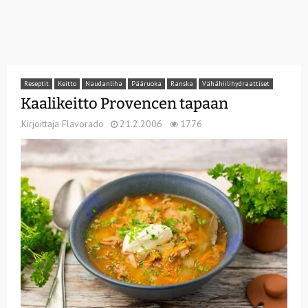
Reseptit
Keitto
Naudanliha
Pääruoka
Ranska
Vähähiilihydraattiset
Kaalikeitto Provencen tapaan
Kirjoittaja
Flavorado
21.2.2006
1776