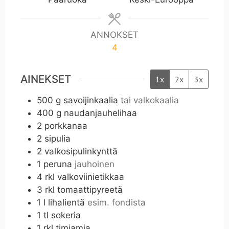
ANNOKSET
4
AINEKSET
1x
2x
3x
500
g
savoijinkaalia
tai valkokaalia
400
g
naudanjauhelihaa
2
porkkanaa
2
sipulia
2
valkosipulinkynttä
1
peruna
jauhoinen
4
rkl
valkoviinietikkaa
3
rkl
tomaattipyreetä
1
l
lihalientä
esim. fondista
1
tl
sokeria
1
rkl
timjamia