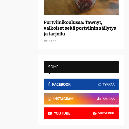
Portviinikoulussa: Tawnyt,
valkoiset sekä portviinin säilytys
ja tarjoilu
3433
SOME
FACEBOOK
TYKKÄÄ
INSTAGRAM
SEURAA
YOUTUBE
SUBSCRIBE