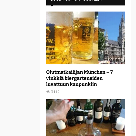
Olutmatkailijan München – 7
vinkkiä biergarteneiden
luvattuun kaupunkiin
3449