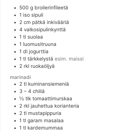
500
g
broilerinfileetä
1
iso sipuli
2
cm
pätkä inkivääriä
4
valkosipulinkynttä
1
tl
suolaa
1
luomusitruuna
1
dl
jogurttia
1
tl
tärkkelystä
esim. maissi
2
rkl
ruokaöljyä
marinadi
2
tl
kuminansiemeniä
3 – 4
chiliä
½
tlk
tomaattimurskaa
2
rkl
jauhettua korianteria
2
tl
mustapippuria
1
tl
garam masalaa
1
tl
kardemummaa