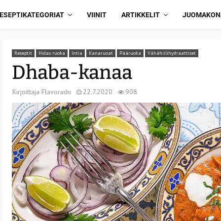
ESEPTIKATEGORIAT
VIINIT
ARTIKKELIT
JUOMAKON
Reseptit
Hidas ruoka
Intia
Kanaruoat
Pääruoka
Vähähiilihydraattiset
Dhaba-kanaa
Kirjoittaja
Flavorado
22.7.2020
908