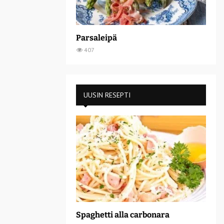
Parsaleipä
407
UUSIN RESEPTI
Spaghetti alla carbonara