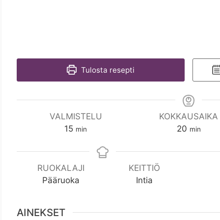
Tulosta resepti
VALMISTELU
KOKKAUSAIKA
m
m
15
20
min
min
i
i
n
n
RUOKALAJI
KEITTIÖ
Pääruoka
Intia
AINEKSET