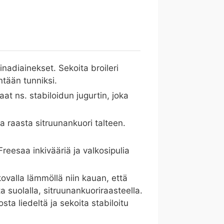
rinadiainekset. Sekoita broileri
tään tunniksi.
saat ns. stabiloidun jugurtin, joka
ja raasta sitruunankuori talteen.
reesaa inkivääriä ja valkosipulia
ovalla lämmöllä niin kauan, että
a suolalla, sitruunankuoriraasteella.
ta liedeltä ja sekoita stabiloitu