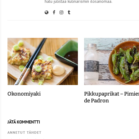
halu julistaa kulinarismin ilosanomaa.
Okonomiyaki
Pikkupaprikat – Pimie
de Padron
JÄTÄ KOMMENTTI
ANNETUT TÄHDET