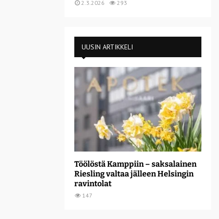
2.3.2026
293
UUSIN ARTIKKELI
Töölöstä Kamppiin – saksalainen
Riesling valtaa jälleen Helsingin
ravintolat
147