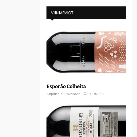
VIINIARVIOT
Esporão Colheita
Kirjoittaja
Flavorado
0
185