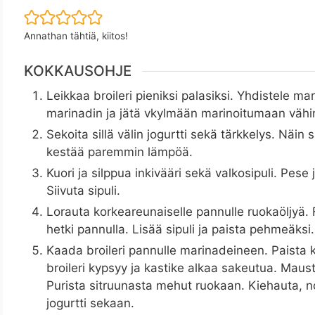
Annathan tähtiä, kiitos!
KOKKAUSOHJE
Leikkaa broileri pieniksi palasiksi. Yhdistele ma
marinadin ja jätä vkylmään marinoitumaan vähin
Sekoita sillä välin jogurtti sekä tärkkelys. Näin 
kestää paremmin lämpöä.
Kuori ja silppua inkivääri sekä valkosipuli. Pese 
Siivuta sipuli.
Lorauta korkeareunaiselle pannulle ruokaöljyä. F
hetki pannulla. Lisää sipuli ja paista pehmeäksi.
Kaada broileri pannulle marinadeineen. Paista k
broileri kypsyy ja kastike alkaa sakeutua. Maust
Purista sitruunasta mehut ruokaan. Kiehauta, nos
jogurtti sekaan.