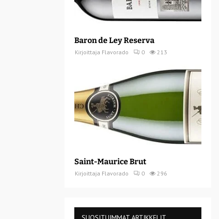
Baron de Ley Reserva
Kirjoittaja
Flavorado
0
213
Saint-Maurice Brut
Kirjoittaja
Flavorado
0
296
SUOSITUIMMAT ARTIKKELIT