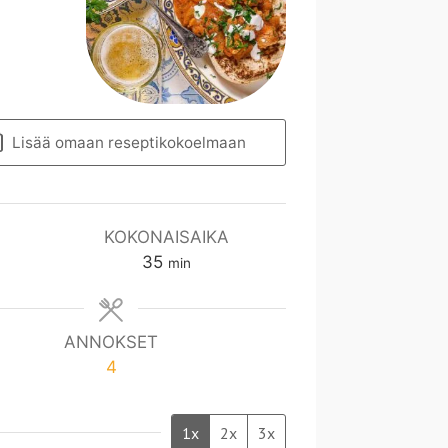
Lisää omaan reseptikokoelmaan
KOKONAISAIKA
m
35
min
i
n
ANNOKSET
4
1x
2x
3x