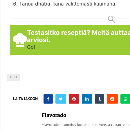
Tarjoa dhaba-kana välittömästi kuumana.
Testasitko reseptiä? Meitä auttaa
arviosi.
Go!
CHILI
LAITA JAKOON
Flavorado
Flavoradon toimitus koostuu kokeneista ruoan, viinin