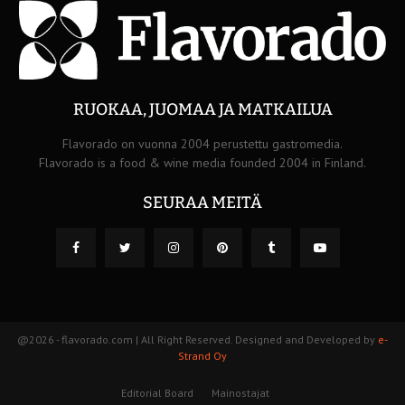
RUOKAA, JUOMAA JA MATKAILUA
Flavorado on vuonna 2004 perustettu gastromedia.
Flavorado is a food & wine media founded 2004 in Finland.
SEURAA MEITÄ
@2026 - flavorado.com | All Right Reserved. Designed and Developed by
e-
Strand Oy
Editorial Board
Mainostajat