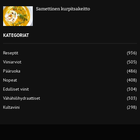
Samettinen kurpitsakeitto
KATEGORIAT
Reseptit
(936)
Viiniarviot
(505)
Pääruoka
(486)
Nopeat
(408)
Edulliset viinit
(304)
Vähähiilihydraattiset
(303)
Kultaviini
(298)