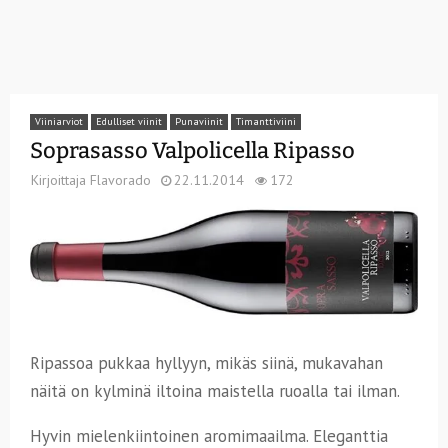
Viiniarviot
Edulliset viinit
Punaviinit
Timanttiviini
Soprasasso Valpolicella Ripasso
Kirjoittaja
Flavorado
22.11.2014
172
Ripassoa pukkaa hyllyyn, mikäs siinä, mukavahan
näitä on kylminä iltoina maistella ruoalla tai ilman.
Hyvin mielenkiintoinen aromimaailma. Eleganttia