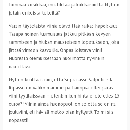
tummaa kirsikkaa, mustikkaa ja kukkaisuutta. Nyt on
jotain erikoista tekeillä?
Varsin täyteläistä viiniä elävöittää raikas hapokkuus.
Tasapainoinen luumuisuus jatkuu pitkään kevyen
tammiseen ja hiukan mausteiseen lopetukseen, joka
jättää virneen kasvoille. Onpas loistava viini!
Nuoresta olemuksestaan huolimatta hyvinkin
nautittava.
Nyt on kuulkaas niin, että Soprasasso Valpolicella
Ripasso on valikoimamme parhaimpia, ellei paras
viini tyylilajissaan – etenkin kun hinta ei ole edes 15
euroa?! Viinin ainoa huonopuoli on se että se on ns.
jouluviini, eli häviää melko pian hyllystä. Toimi siis
nopeasti!