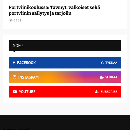
Portviinikoulussa: Tawnyt, valkoiset sekä
portviinin säilytys ja tarjoilu
3431
SOME
FACEBOOK
TYKKÄÄ
INSTAGRAM
SEURAA
YOUTUBE
SUBSCRIBE