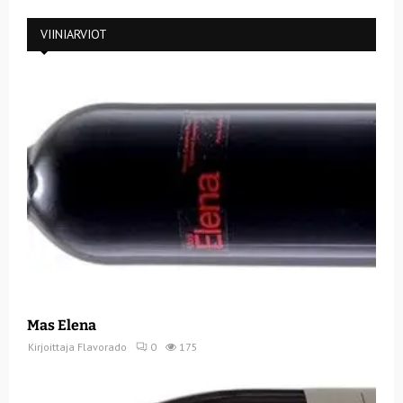
VIINIARVIOT
Mas Elena
Kirjoittaja
Flavorado
0
175