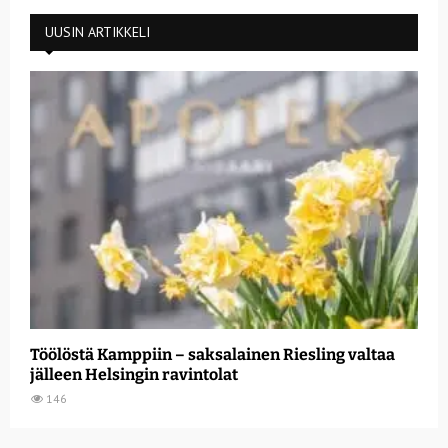
UUSIN ARTIKKELI
Töölöstä Kamppiin – saksalainen Riesling valtaa
jälleen Helsingin ravintolat
146