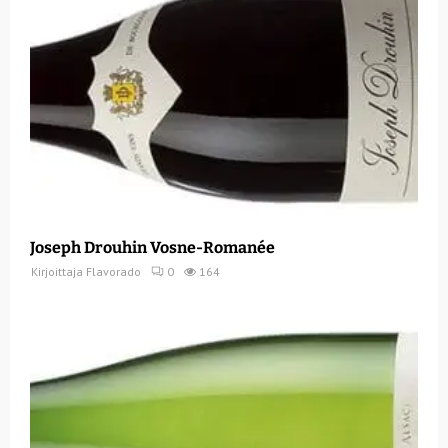
Joseph Drouhin Vosne-Romanée
Kirjoittaja
Flavorado
0
164