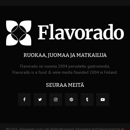
RUOKAA, JUOMAA JA MATKAILUA
Flavorado on vuonna 2004 perustettu gastromedia.
Flavorado is a food & wine media founded 2004 in Finland.
SEURAA MEITÄ
@2026 - flavorado.com | All Right Reserved. Designed and Developed by
e-