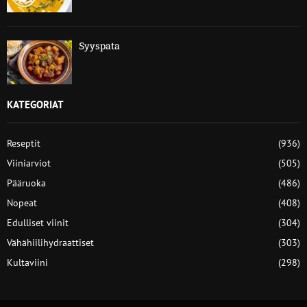
Syyspata
KATEGORIAT
Reseptit
(936)
Viiniarviot
(505)
Pääruoka
(486)
Nopeat
(408)
Edulliset viinit
(304)
Vähähiilihydraattiset
(303)
Kultaviini
(298)