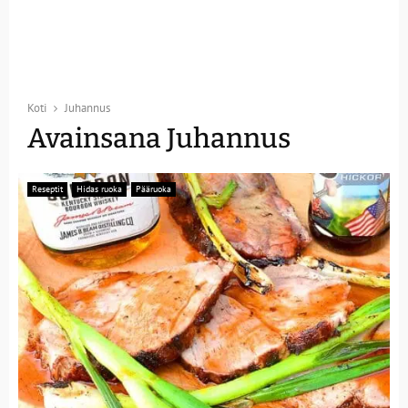
Koti
Juhannus
Avainsana Juhannus
Reseptit
Hidas ruoka
Pääruoka