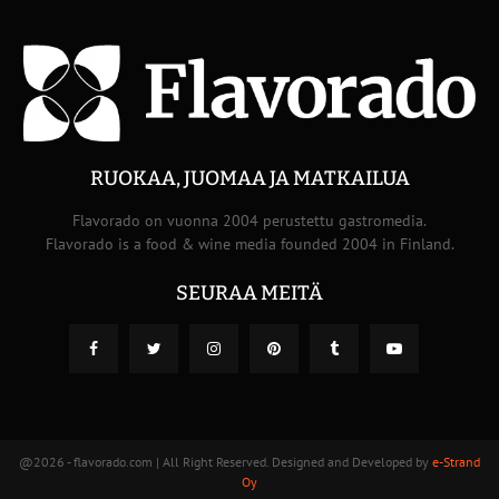
RUOKAA, JUOMAA JA MATKAILUA
Flavorado on vuonna 2004 perustettu gastromedia.
Flavorado is a food & wine media founded 2004 in Finland.
SEURAA MEITÄ
@2026 - flavorado.com | All Right Reserved. Designed and Developed by
e-Strand
Oy