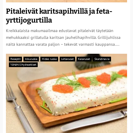
Pitaleivät karitsapihvillä ja feta-
yrttijogurtilla
Kreikkalaista makumaailmaa edustavat pitaleivät täytetään
mehukkaaksi grillatulla karitsan jauhelihapihvillä. Grillijuhlissa
näitä kannattaa varata paljon – tekevät varmasti kauppansa....
Reseptit
Alkuruoka
Hidas ruoka
Juhlaruoat
Kalaruoat
Skandinavia
Vähähiilihydraattiset