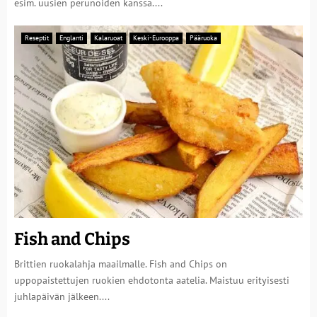
esim. uusien perunoiden kanssa....
Reseptit
Englanti
Kalaruoat
Keski-Eurooppa
Pääruoka
Fish and Chips
Brittien ruokalahja maailmalle. Fish and Chips on
uppopaistettujen ruokien ehdotonta aatelia. Maistuu erityisesti
juhlapäivän jälkeen....