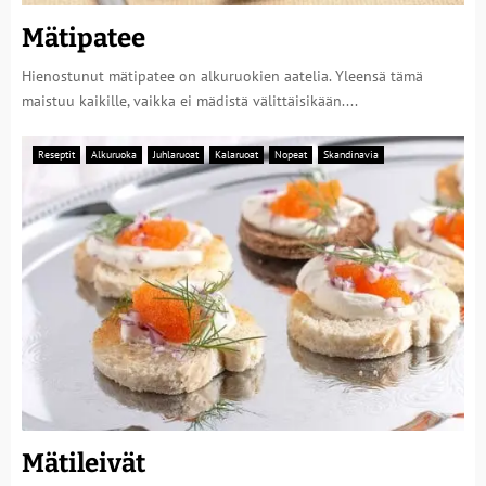
Mätipatee
Hienostunut mätipatee on alkuruokien aatelia. Yleensä tämä
maistuu kaikille, vaikka ei mädistä välittäisikään....
Reseptit
Alkuruoka
Juhlaruoat
Kalaruoat
Nopeat
Skandinavia
Mätileivät