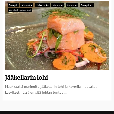
Reseptit
Alkuruoka
Hidas ruoka
Juhlaruoat
Kalaruoat
Reseptilaji
Vähähiilihydraattiset
Jääkellarin lohi
Maukkaaksi marinoitu jääkellarin lohi ja kaveriksi rapsakat
kasvikset. Tässä on sitä juhlan tuntua!...