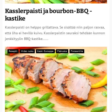
Kasslerpaisti ja bourbon-BBQ -
kastike
Kasslerpaisti on helppo grillattava. Se sisältää niin paljon rasvaa,
että liha ei hevillä kuivu. Kasslerpaistin seuraksi tehdään kunnon
jenkkityylin BBQ-kastike......
Reseptit
Hidas ruoka
Keski-Eurooppa
Pääruoka
Porsaanliha