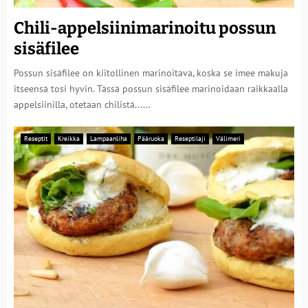
Chili-appelsiinimarinoitu possun
sisäfilee
Possun sisäfilee on kiitollinen marinoitava, koska se imee makuja
itseensä tosi hyvin. Tässä possun sisäfilee marinoidaan raikkaalla
appelsiinilla, otetaan chilistä......
Reseptit
Kreikka
Lampaanliha
Pääruoka
Reseptilaji
Välimeri