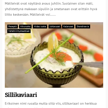
Mätileivät ovat näyttävä avaus juhliin. Suolainen siian mäti,
yhdistettynä makeaan sipuliin ja smetanaan ovat erittäin hyvä
liitto keskenään. Mätileivät voi......
Reseptit
Alkuruoka
Hidas ruoka
Juhlaruoat
Kalaruoat
Skandinavia
Vähähiilihydraattiset
Sillikaviaari
Erikoinen nimi ruoalla mutta siitä viis, sillikaviaari on herkkua