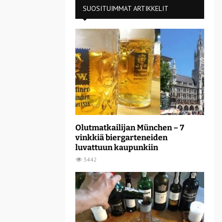
SUOSITUIMMAT ARTIKKELIT
Olutmatkailijan München – 7
vinkkiä biergarteneiden
luvattuun kaupunkiin
3442