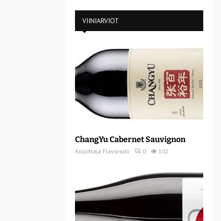
VIINIARVIOT
ChangYu Cabernet Sauvignon
Kirjoittaja
Flavorado
0
102