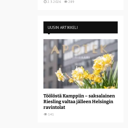
2.3.2026
289
UUSIN ARTIKKELI
Töölöstä Kamppiin – saksalainen
Riesling valtaa jälleen Helsingin
ravintolat
141