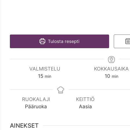
Tulosta resepti
VALMISTELU
KOKKAUSAIKA
m
m
15
10
min
min
i
i
n
n
RUOKALAJI
KEITTIÖ
Pääruoka
Aasia
AINEKSET