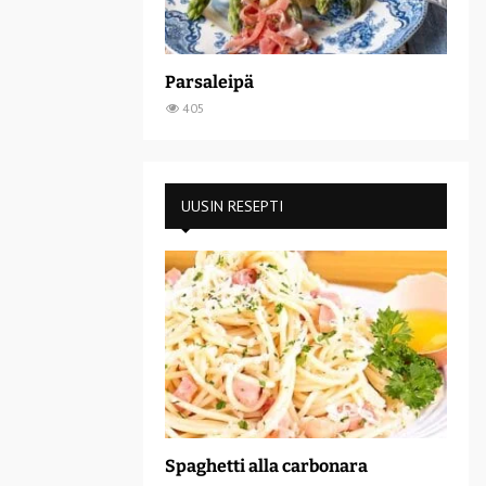
Parsaleipä
405
UUSIN RESEPTI
Spaghetti alla carbonara