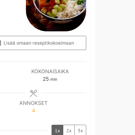
Lisää omaan reseptikokoelmaan
KOKONAISAIKA
m
25
min
i
n
ANNOKSET
4
1x
2x
3x