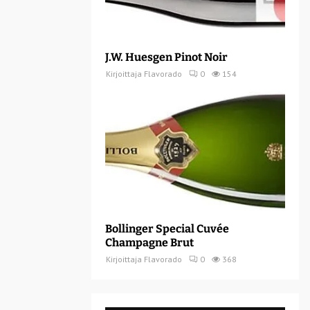
J.W. Huesgen Pinot Noir
Kirjoittaja
Flavorado
0
154
Bollinger Special Cuvée
Champagne Brut
Kirjoittaja
Flavorado
0
368