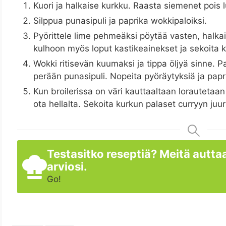
Kuori ja halkaise kurkku. Raasta siemenet pois lus
Silppua punasipuli ja paprika wokkipaloiksi.
Pyörittele lime pehmeäksi pöytää vasten, halkai
kulhoon myös loput kastikeainekset ja sekoita k
Wokki ritisevän kuumaksi ja tippa öljyä sinne. Pa
perään punasipuli. Nopeita pyöräytyksiä ja papri
Kun broilerissa on väri kauttaaltaan lorautetaa
ota hellalta. Sekoita kurkun palaset curryyn juur
Testasitko reseptiä? Meitä auttaa
arviosi.
Go!