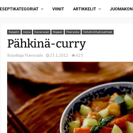
ESEPTIKATEGORIAT
VIINIT
ARTIKKELIT
JUOMAKON
Reseptit
Aasia
Kanaruoat
Nopeat
Pääruoka
Vähähiilihydraattiset
Pähkinä-curry
Kirjoittaja
Flavorado
23.1.2012
623