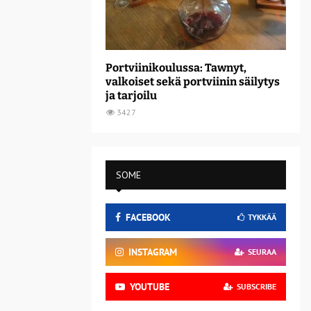
Portviinikoulussa: Tawnyt,
valkoiset sekä portviinin säilytys
ja tarjoilu
3427
SOME
FACEBOOK
TYKKÄÄ
INSTAGRAM
SEURAA
YOUTUBE
SUBSCRIBE