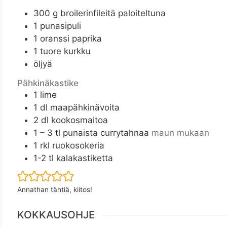
300
g
broilerinfileitä paloiteltuna
1
punasipuli
1
oranssi paprika
1
tuore kurkku
öljyä
Pähkinäkastike
1
lime
1
dl
maapähkinävoita
2
dl
kookosmaitoa
1 – 3
tl
punaista currytahnaa
maun mukaan
1
rkl
ruokosokeria
1-2
tl
kalakastiketta
Annathan tähtiä, kiitos!
KOKKAUSOHJE