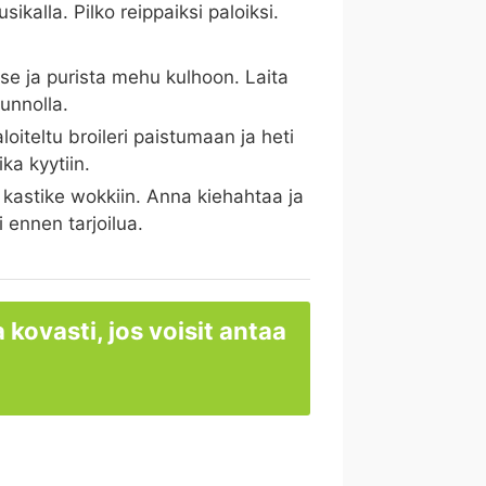
ikalla. Pilko reippaiksi paloiksi.
se ja purista mehu kulhoon. Laita
unnolla.
loiteltu broileri paistumaan ja heti
ka kyytiin.
n kastike wokkiin. Anna kiehahtaa ja
i ennen tarjoilua.
 kovasti, jos voisit antaa