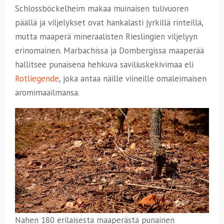
Schlossböckelheim makaa muinaisen tulivuoren
päällä ja viljelykset ovat hankalasti jyrkillä rinteillä,
mutta maaperä mineraalisten Rieslingien viljelyyn
erinomainen. Marbachissa ja Dombergissa maaperää
hallitsee punaisena hehkuva saviliuskekivimaa eli
Rotliegende
, joka antaa näille viineille omaleimaisen
aromimaailmansa.
Nahen 180 erilaisesta maaperästä punainen