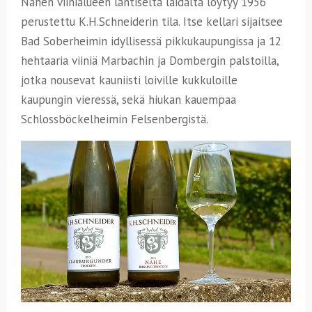
Nahen viinialueen läntiseltä laidalta löytyy 1956
perustettu K.H.Schneiderin tila. Itse kellari sijaitsee
Bad Soberheimin idyllisessä pikkukaupungissa ja 12
hehtaaria viiniä Marbachin ja Dombergin palstoilla,
jotka nousevat kauniisti loiville kukkuloille
kaupungin vieressä, sekä hiukan kauempaa
Schlossböckelheimin Felsenbergistä.