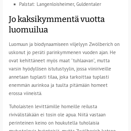
Palstat: Langenloisheimer, Guldentaler
Jo kaksikymmentä vuotta
luomuilua
Luomuun ja biodynaamiseen viljelyyn Zwölberich on
uskonut jo peräti parinkymmenen vuoden ajan. He
ovat kehittäneet myös maat ”tuhlaavan”, mutta
varsin hyödyllisen istutustyylin, jossa viiniriveille
annetaan tuplasti tilaa, joka tarkoittaa tuplasti
enemmän aurinkoa ja tuulta pitämään homeet
erossa viineistä.
Tuholaisten levittämille homeille reilusta
rivivälistäkään ei tosin ole apua. Niitä vastaan
perinteinen keino on houkutella tuholaisia
mutustelevia hyönteisiä, mutta Zwölberich katsoo