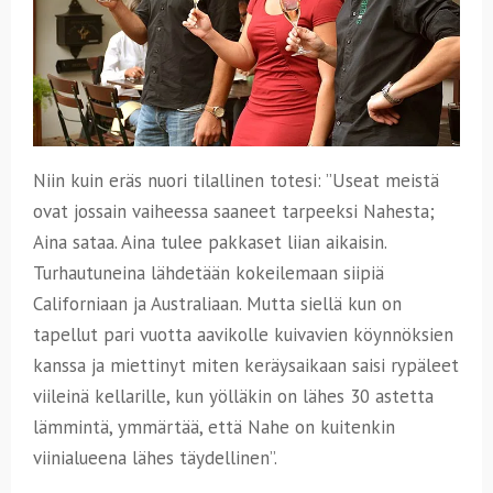
Niin kuin eräs nuori tilallinen totesi: ”Useat meistä
ovat jossain vaiheessa saaneet tarpeeksi Nahesta;
Aina sataa. Aina tulee pakkaset liian aikaisin.
Turhautuneina lähdetään kokeilemaan siipiä
Californiaan ja Australiaan. Mutta siellä kun on
tapellut pari vuotta aavikolle kuivavien köynnöksien
kanssa ja miettinyt miten keräysaikaan saisi rypäleet
viileinä kellarille, kun yölläkin on lähes 30 astetta
lämmintä, ymmärtää, että Nahe on kuitenkin
viinialueena lähes täydellinen”.