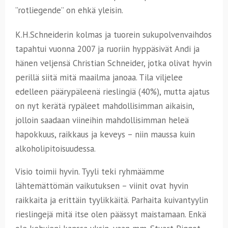
”rotliegende” on ehkä yleisin.
K.H.Schneiderin kolmas ja tuorein sukupolvenvaihdos
tapahtui vuonna 2007 ja ruoriin hyppäsivät Andi ja
hänen veljensä Christian Schneider, jotka olivat hyvin
perillä siitä mitä maailma janoaa. Tila viljelee
edelleen päärypäleenä rieslingiä (40%), mutta ajatus
on nyt kerätä rypäleet mahdollisimman aikaisin,
jolloin saadaan viineihin mahdollisimman heleä
hapokkuus, raikkaus ja keveys – niin maussa kuin
alkoholipitoisuudessa.
Visio toimii hyvin. Tyyli teki ryhmäämme
lähtemättömän vaikutuksen – viinit ovat hyvin
raikkaita ja erittäin tyylikkäitä. Parhaita kuivantyylin
rieslingejä mitä itse olen päässyt maistamaan. Enkä