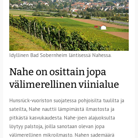
Idyllinen Bad Sobernheim läntisessä Nahessa.
Nahe on osittain jopa
välimerellinen viinialue
Hunsrück-vuoriston suojatessa pohjoisilta tuulilta ja
sateilta, Nahe nauttii lämpimästä ilmastosta ja
pitkästä kasvukaudesta. Nahe-joen alajuoksulta
löytyy palstoja, joilla sanotaan olevan jopa
välimerellinen mikroilmasto. Nahen sademäärä