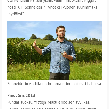
ole kehujeni kanssa yksin, vaan mm. Stuart Piggot
nosti K.H Schneiderin ”yhdeksi vuoden suurimmaksi
löydöksi.”
Schneiderin Andilla on homma erinomaisesti hallussa.
Pinot Gris 2013
Puhdas tuoksu. Yrttejä. Maku erikoisen tyylikäs.
Raikas, hapokas. Mieleenpainuva ja erilainen Pinot