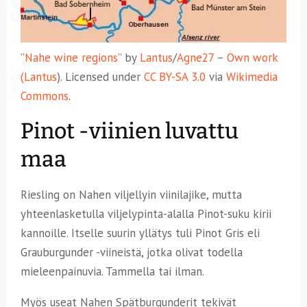
”
Nahe wine regions
” by
Lantus
/
Agne27
–
Own work
(
Lantus
). Licensed under
CC BY-SA 3.0
via
Wikimedia
Commons
.
Pinot -viinien luvattu
maa
Riesling on Nahen viljellyin viinilajike, mutta
yhteenlasketulla viljelypinta-alalla Pinot-suku kirii
kannoille. Itselle suurin yllätys tuli Pinot Gris eli
Grauburgunder -viineistä, jotka olivat todella
mieleenpainuvia. Tammella tai ilman.
Myös useat Nahen Spätburgunderit tekivät