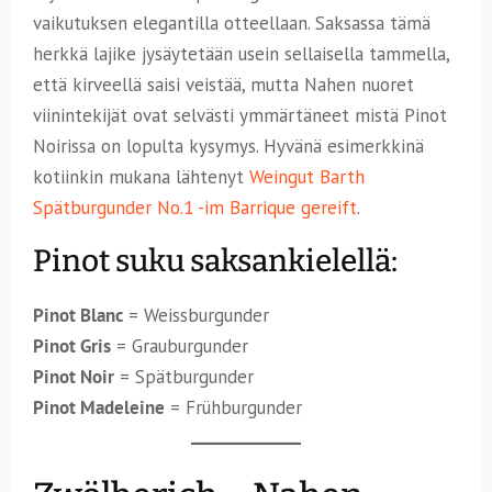
vaikutuksen elegantilla otteellaan. Saksassa tämä
herkkä lajike jysäytetään usein sellaisella tammella,
että kirveellä saisi veistää, mutta Nahen nuoret
viinintekijät ovat selvästi ymmärtäneet mistä Pinot
Noirissa on lopulta kysymys. Hyvänä esimerkkinä
kotiinkin mukana lähtenyt
Weingut Barth
Spätburgunder No.1 -im Barrique gereift
.
Pinot suku saksankielellä:
Pinot Blanc
= Weissburgunder
Pinot Gris
= Grauburgunder
Pinot Noir
= Spätburgunder
Pinot Madeleine
= Frühburgunder