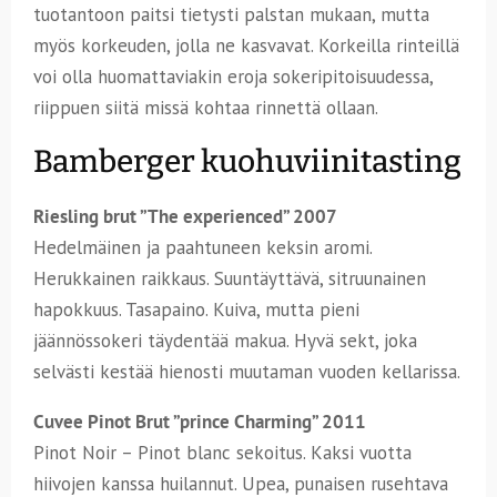
tuotantoon paitsi tietysti palstan mukaan, mutta
myös korkeuden, jolla ne kasvavat. Korkeilla rinteillä
voi olla huomattaviakin eroja sokeripitoisuudessa,
riippuen siitä missä kohtaa rinnettä ollaan.
Bamberger kuohuviinitasting
Riesling brut ”The experienced” 2007
Hedelmäinen ja paahtuneen keksin aromi.
Herukkainen raikkaus. Suuntäyttävä, sitruunainen
hapokkuus. Tasapaino. Kuiva, mutta pieni
jäännössokeri täydentää makua. Hyvä sekt, joka
selvästi kestää hienosti muutaman vuoden kellarissa.
Cuvee Pinot Brut ”prince Charming” 2011
Pinot Noir – Pinot blanc sekoitus. Kaksi vuotta
hiivojen kanssa huilannut. Upea, punaisen rusehtava