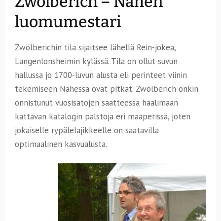
Zwölberich – Nahen
luomumestari
Zwölberichin tila sijaitsee lähellä Rein-jokea,
Langenlonsheimin kylässä. Tila on ollut suvun
hallussa jo 1700-luvun alusta eli perinteet viinin
tekemiseen Nahessa ovat pitkät. Zwölberich onkin
onnistunut vuosisatojen saatteessa haalimaan
kattavan katalogin palstoja eri maaperissä, joten
jokaiselle rypälelajikkeelle on saatavilla
optimaalinen kasvualusta.