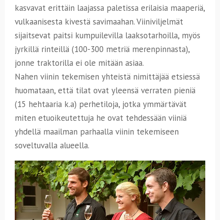
kasvavat erittäin laajassa paletissa erilaisia maaperiä,
vulkaanisesta kivestä savimaahan. Viiniviljelmät
sijaitsevat paitsi kumpuilevilla laaksotarhoilla, myös
jyrkillä rinteillä (100-300 metriä merenpinnasta),
jonne traktorilla ei ole mitään asiaa.
Nahen viinin tekemisen yhteistä nimittäjää etsiessä
huomataan, että tilat ovat yleensä verraten pieniä
(15 hehtaaria k.a) perhetiloja, jotka ymmärtävät
miten etuoikeutettuja he ovat tehdessään viiniä
yhdellä maailman parhaalla viinin tekemiseen
soveltuvalla alueella.