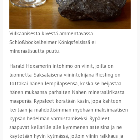
Vulkaanisesta kivestä ammentavassa
Schloßböckelheimer Königsfelsissä ei
mineraalisuutta puutu.
Harald Hexamerin intohimo on viinit, joilla on
luonnetta. Saksalaisena viinintekijänä Riesling on
tottakai hänen lempilapsensa, koska se heijastaa
hänen mukaansa parhaiten Nahen mineraalirikasta
maaperää. Rypäleet kerätään käsin, jopa kahteen
kertaan ja mahdollisimman myöhään maksimaalisen
kypsän hedelmän varmistamiseksi. Rypäleet
saapuvat kellarille alle kymmenen asteisina ja ne
käytetään hyvin kylmässä, jolloin viinin raikkaus ja