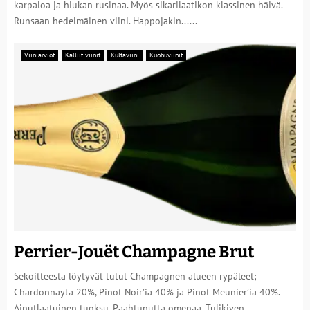
karpaloa ja hiukan rusinaa. Myös sikarilaatikon klassinen häivä.
Runsaan hedelmäinen viini. Happojakin......
Viiniarviot
Kalliit viinit
Kultaviini
Kuohuviinit
Perrier-Jouët Champagne Brut
Sekoitteesta löytyvät tutut Champagnen alueen rypäleet;
Chardonnayta 20%, Pinot Noir’ia 40% ja Pinot Meunier’ia 40%.
Ainutlaatuinen tuoksu. Paahtunutta omenaa. Tulikiven......