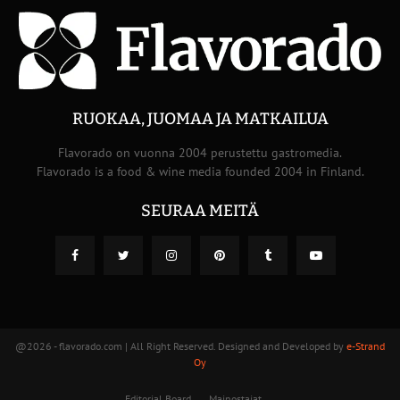
RUOKAA, JUOMAA JA MATKAILUA
Flavorado on vuonna 2004 perustettu gastromedia.
Flavorado is a food & wine media founded 2004 in Finland.
SEURAA MEITÄ
@2026 - flavorado.com | All Right Reserved. Designed and Developed by
e-Strand
Oy
Editorial Board
Mainostajat