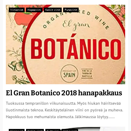
Viiniarviot
Hopeaviini
Kalliit viinit
Punaviinit
El Gran Botanico 2018 hanapakkaus
Tuoksussa tempranillon viikunaisuutta. Myös hiukan häiritsevää
liuotinmaista teknoa. Keskitäyteläinen viini on pyöreä ja muheva.
Hapokkuus tuo mehumaista olemusta. Jälkimaussa löytyy......