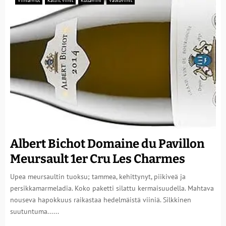
Viiniarviot
Kalliit viinit
Kultaviini
Valkoviinit
Albert Bichot Domaine du Pavillon
Meursault 1er Cru Les Charmes
Upea meursaultin tuoksu; tammea, kehittynyt, piikiveä ja
persikkamarmeladia. Koko paketti silattu kermaisuudella. Mahtava
nouseva hapokkuus raikastaa hedelmäistä viiniä. Silkkinen
suutuntuma......