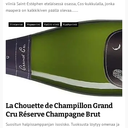
viiniä Saint-Estèphen eteläisessä osassa, Cos-kukkulalla, jonka
maaperä on kalkkikiven päällä olevaa......
Viiniarviot
Hopeaviini
Kalliit viinit
Kuohuviinit
La Chouette de Champillon Grand
Cru Réserve Champagne Brut
Suositun halpissamppanjan isosisko. Tuoksusta löytyy omenaa ja