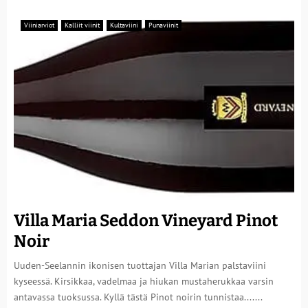
Viiniarviot
Kalliit viinit
Kultaviini
Punaviinit
Villa Maria Seddon Vineyard Pinot
Noir
Uuden-Seelannin ikonisen tuottajan Villa Marian palstaviini
kyseessä. Kirsikkaa, vadelmaa ja hiukan mustaherukkaa varsin
antavassa tuoksussa. Kyllä tästä Pinot noirin tunnistaa.......