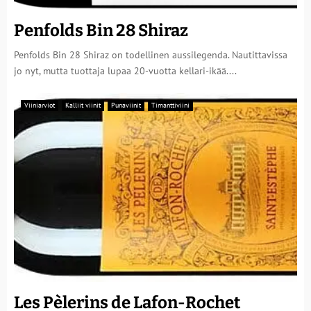
Penfolds Bin 28 Shiraz
Penfolds Bin 28 Shiraz on todellinen aussilegenda. Nautittavissa
jo nyt, mutta tuottaja lupaa 20-vuotta kellari-ikää....
Viiniarviot
Kalliit viinit
Punaviinit
Timanttiviini
Les Pèlerins de Lafon-Rochet