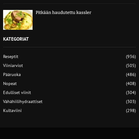
Pitkään haudutettu kassler
KATEGORIAT
Reseptit
(936)
Viiniarviot
(505)
Pääruoka
(486)
Nopeat
(408)
Edulliset viinit
(304)
Vähähiilihydraattiset
(303)
Kultaviini
(298)