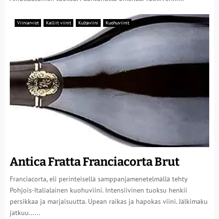
Viiniarviot
Kalliit viinit
Kultaviini
Kuohuviinit
Antica Fratta Franciacorta Brut
Franciacorta, eli perinteisellä samppanjamenetelmällä tehty
Pohjois-Italialainen kuohuviini. Intensiivinen tuoksu henkii
persikkaa ja marjaisuutta. Upean raikas ja hapokas viini. Jälkimaku
jatkuu......