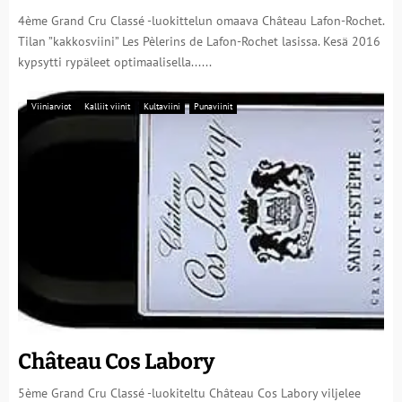
4ème Grand Cru Classé -luokittelun omaava Château Lafon-Rochet.
Tilan ”kakkosviini” Les Pèlerins de Lafon-Rochet lasissa. Kesä 2016
kypsytti rypäleet optimaalisella......
Viiniarviot
Kalliit viinit
Kultaviini
Punaviinit
Château Cos Labory
5ème Grand Cru Classé -luokiteltu Château Cos Labory viljelee