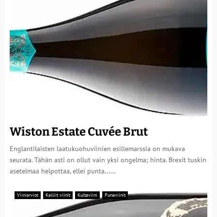
Wiston Estate Cuvée Brut
Englantilaisten laatukuohuviinien esillemarssia on mukava
seurata. Tähän asti on ollut vain yksi ongelma; hinta. Brexit tuskin
asetelmaa helpottaa, ellei punta......
Viiniarviot
Kalliit viinit
Kultaviini
Punaviinit