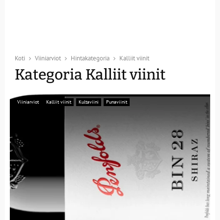
Koti
Viiniarviot
Hintakategoria
Kalliit viinit
Kategoria Kalliit viinit
Viiniarviot
Kalliit viinit
Kultaviini
Punaviinit