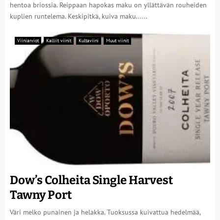
hentoa briossia. Reippaan hapokas maku on yllättävän rouheiden
kuplien runtelema. Keskipitkä, kuiva maku......
Viiniarviot
Kalliit viinit
Kultaviini
Muut viinit
Dow’s Colheita Single Harvest
Tawny Port
Väri melko punainen ja helakka. Tuoksussa kuivattua hedelmää,