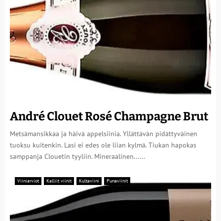
André Clouet Rosé Champagne Brut
Metsämansikkaa ja häivä appelsiinia. Yllättävän pidättyväinen
tuoksu kuitenkin. Lasi ei edes ole liian kylmä. Tiukan hapokas
samppanja Clouetin tyyliin. Mineraalinen......
Viiniarviot
Kalliit viinit
Kultaviini
Punaviinit