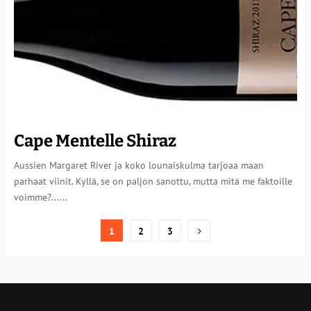
Cape Mentelle Shiraz
Aussien Margaret River ja koko lounaiskulma tarjoaa maan
parhaat viinit. Kyllä, se on paljon sanottu, mutta mitä me faktoille
voimme?......
Artikkelien
1
2
3
sivutus