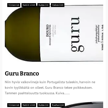
Viiniarviot
Kalliit viinit
Kultaviini
Valkoviinit
Guru Branco
Niin hyviä valkoviinejä kuin Portugalista tuleekin, harvoin ne
kovin tyylikkäitä on olleet. Guru Branco tekee poikkeuksen.
Tammen paahteisuutta tuoksussa. Kuiva......
Viiniarviot
Kalliit viinit
Kultaviini
Kuohuviinit