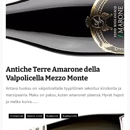
Antiche Terre Amarone della
Valpolicella Mezzo Monte
Antava tuoksu on valpolicellalle tyypillinen sekoitus kirsikoita ja
marsipaania. Maku on paksu, kuten amaronet yleensä. Hyvät hapot
ja melko kuiva......
Viiniarviot
Kalliit viinit
Kultaviini
Kuohuviinit