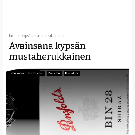
Koti
kypsän mustaherukkainen
Avainsana kypsän
mustaherukkainen
Viiniarviot
Kalliit viinit
Kultaviini
Punaviinit