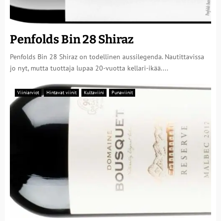
Penfolds Bin 28 Shiraz
Penfolds Bin 28 Shiraz on todellinen aussilegenda. Nautittavissa
jo nyt, mutta tuottaja lupaa 20-vuotta kellari-ikää....
Viiniarviot
Hintavat viinit
Kultaviini
Punaviinit