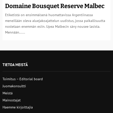
Domaine Bousquet Reserve Malbec
Etiketistä on ensimmäisenä huomattavissa Argentiinassa
meneillään oleva aluejakoajattelun uudistus, jossa paikallisuutta
nostetaan enemmän esiin. Upea Malbecin sävy nousee lasista.
Mennään......
TIETOA MEISTÄ
Toimitus – Editorial board
Juomakonsultti
Meistä
Mainostajat
Haemme kirjoittajia