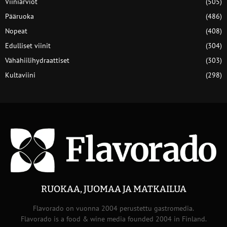
Viiniarviot
(505)
Pääruoka
(486)
Nopeat
(408)
Edulliset viinit
(304)
Vähähiilihydraattiset
(303)
Kultaviini
(298)
RUOKAA, JUOMAA JA MATKAILUA
Flavorado on vuonna 2004 perustettu gastromedia.
Flavorado is a food & wine media founded 2004 in Finland.