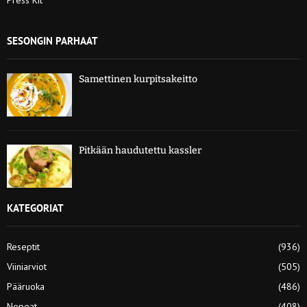
SESONGIN PARHAAT
Samettinen kurpitsakeitto
Pitkään haudutettu kassler
KATEGORIAT
Reseptit
(936)
Viiniarviot
(505)
Pääruoka
(486)
Nopeat
(408)