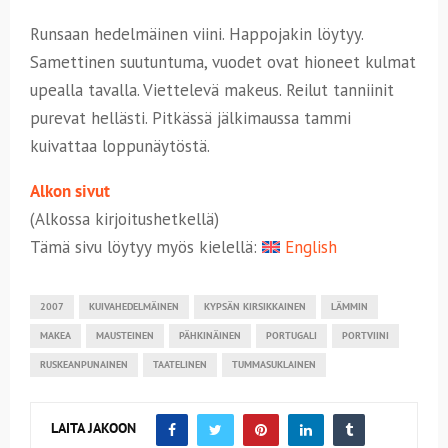
Runsaan hedelmäinen viini. Happojakin löytyy.
Samettinen suutuntuma, vuodet ovat hioneet kulmat
upealla tavalla. Viettelevä makeus. Reilut tanniinit
purevat hellästi. Pitkässä jälkimaussa tammi
kuivattaa loppunäytöstä.
Alkon sivut
(Alkossa kirjoitushetkellä)
Tämä sivu löytyy myös kielellä:
English
2007
KUIVAHEDELMÄINEN
KYPSÄN KIRSIKKAINEN
LÄMMIN
MAKEA
MAUSTEINEN
PÄHKINÄINEN
PORTUGALI
PORTVIINI
RUSKEANPUNAINEN
TAATELINEN
TUMMASUKLAINEN
LAITA JAKOON