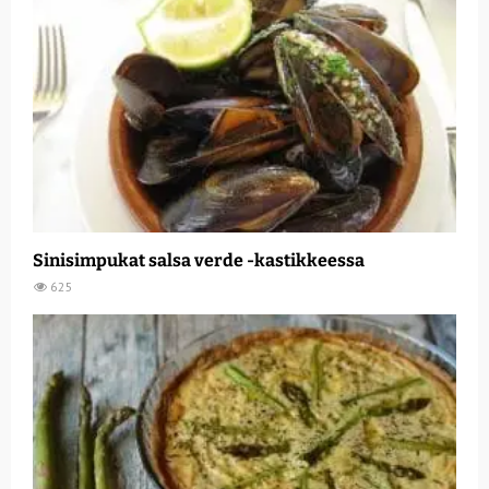
Sinisimpukat salsa verde -kastikkeessa
625