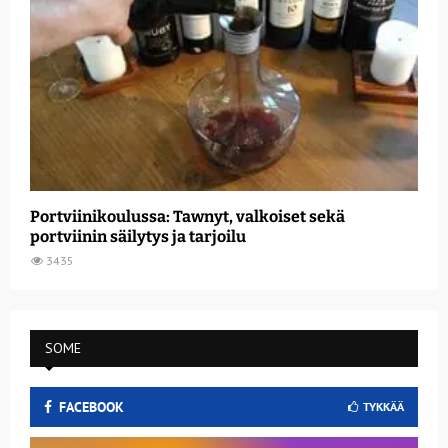
Portviinikoulussa: Tawnyt, valkoiset sekä
portviinin säilytys ja tarjoilu
3435
SOME
FACEBOOK
TYKKÄÄ