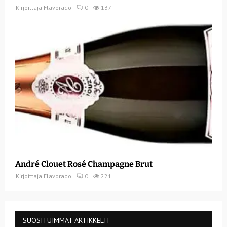
Kirjoittaja
Flavorado
0
137
André Clouet Rosé Champagne Brut
Kirjoittaja
Flavorado
0
221
SUOSITUIMMAT ARTIKKELIT