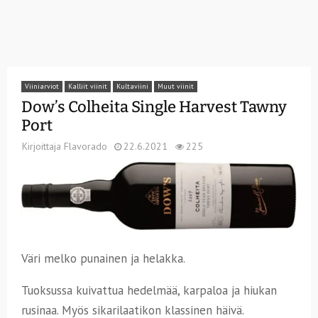
Viiniarviot
Kalliit viinit
Kultaviini
Muut viinit
Dow’s Colheita Single Harvest Tawny
Port
Kirjoittaja
Flavorado
22.6.2021
225
Väri melko punainen ja helakka.
Tuoksussa kuivattua hedelmää, karpaloa ja hiukan
rusinaa. Myös sikarilaatikon klassinen häivä.