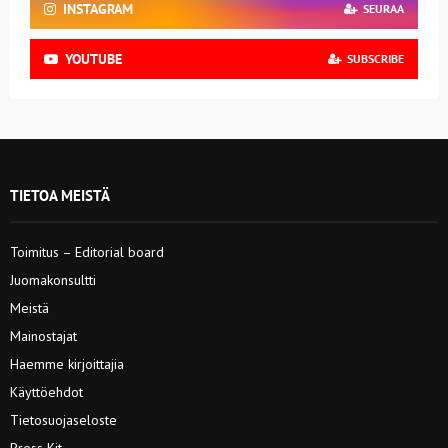
INSTAGRAM
SEURAA
YOUTUBE
SUBSCRIBE
TIETOA MEISTÄ
Toimitus – Editorial board
Juomakonsultti
Meistä
Mainostajat
Haemme kirjoittajia
Käyttöehdot
Tietosuojaseloste
Press Kit