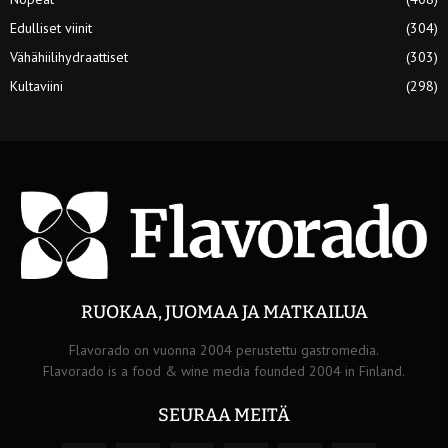
Edulliset viinit
(304)
Vähähiilihydraattiset
(303)
Kultaviini
(298)
RUOKAA, JUOMAA JA MATKAILUA
Flavorado on vuonna 2004 perustettu gastromedia.
Flavorado is a food & wine media founded 2004 in Finland.
SEURAA MEITÄ