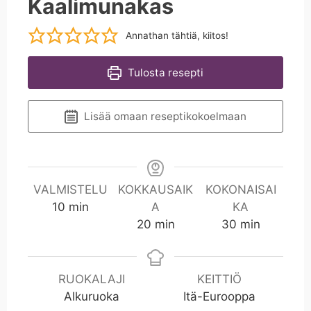
Kaalimunakas
Annathan tähtiä, kiitos!
Tulosta resepti
Lisää omaan reseptikokoelmaan
VALMISTELU
KOKKAUSAIK
KOKONAISAI
m
10
min
A
KA
i
m
m
20
min
30
min
n
i
i
n
n
RUOKALAJI
KEITTIÖ
Alkuruoka
Itä-Eurooppa