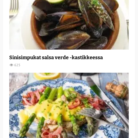
Sinisimpukat salsa verde -kastikkeessa
625