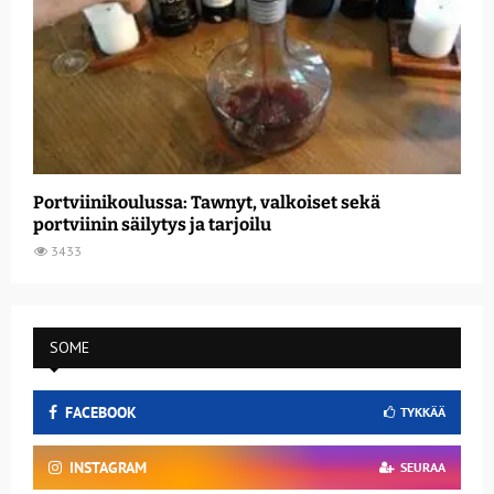
Portviinikoulussa: Tawnyt, valkoiset sekä
portviinin säilytys ja tarjoilu
3433
SOME
FACEBOOK
TYKKÄÄ
INSTAGRAM
SEURAA