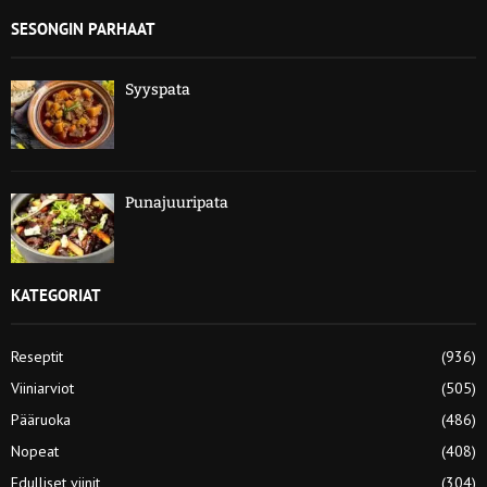
SESONGIN PARHAAT
Syyspata
Punajuuripata
KATEGORIAT
Reseptit
(936)
Viiniarviot
(505)
Pääruoka
(486)
Nopeat
(408)
Edulliset viinit
(304)