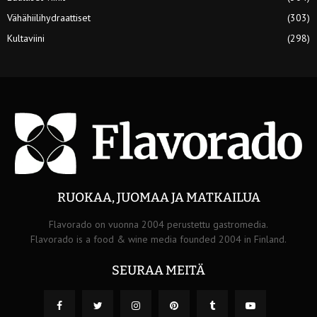
Vähähiilihydraattiset
(303)
Kultaviini
(298)
RUOKAA, JUOMAA JA MATKAILUA
Flavorado on vuonna 2004 perustettu gastromedia.
Flavorado is a food & wine media founded 2004 in Finland.
SEURAA MEITÄ