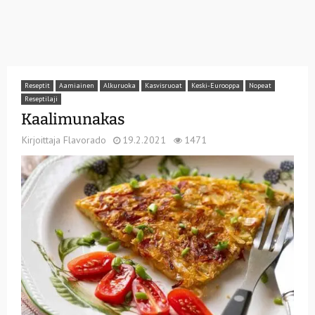
Reseptit
Aamiainen
Alkuruoka
Kasvisruoat
Keski-Eurooppa
Nopeat
Reseptilaji
Kaalimunakas
Kirjoittaja
Flavorado
19.2.2021
1471