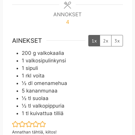
ANNOKSET
4
AINEKSET
1x
2x
3x
200
g
valkokaalia
1
valkosipulinkynsi
1
sipuli
1
rkl
voita
½
dl
omenamehua
5
kananmunaa
½
tl
suolaa
½
tl
valkopippuria
1
tl
kuivattua tilliä
Annathan tähtiä, kiitos!