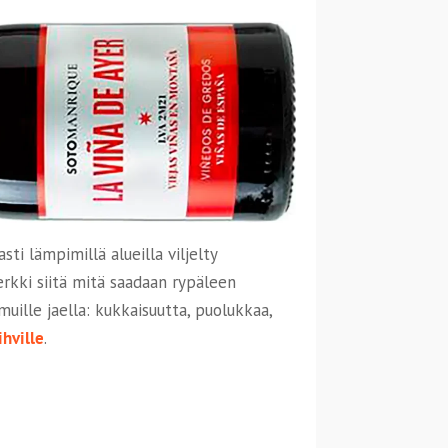
i lämpimillä alueilla viljelty
erkki siitä mitä saadaan rypäleen
uille jaella: kukkaisuutta, puolukkaa,
ihville
.