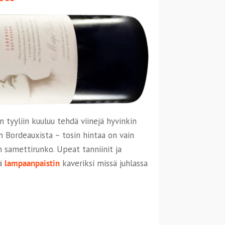
lon tyyliin kuuluu tehdä viinejä hyvinkin
 Bordeauxista – tosin hintaa on vain
 samettirunko. Upeat tanniinit ja
nä
lampaanpaistin
kaveriksi missä juhlassa