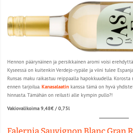
Hennon päärynäinen ja persikkainen aromi voisi erehdyttää 
Kyseessä on kuitenkin Verdejo-rypäle ja viini tulee Espanj
Runsas maku raikastuu reippaalla hapokkuudella. Korosta r
ennen tarjoilua.
Kanasalaatin
kanssa tämä on hyvä yhdistel
hinnasta. Tämähän on reilusti alle kympin pullo?!
Vakiovalikoima 9,48€ / 0,75l
Falernia Sauvignon Blanc Gran 