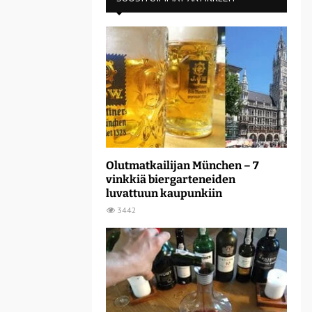
Olutmatkailijan München – 7
vinkkiä biergarteneiden
luvattuun kaupunkiin
3442