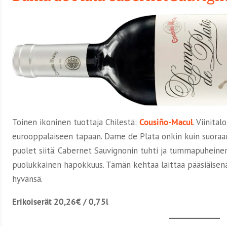
Toinen ikoninen tuottaja Chilestä:
Cousiño-Macul
. Viinita
eurooppalaiseen tapaan. Dame de Plata onkin kuin suoraan
puolet siitä. Cabernet Sauvignonin tuhti ja tummapuheinen
puolukkainen hapokkuus. Tämän kehtaa laittaa pääsiäise
hyvänsä.
Erikoiserät 20,26€ / 0,75l