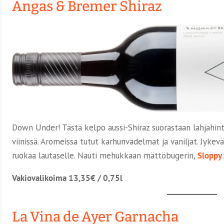
Angas & Bremer Shiraz
Down Under! Tästä kelpo aussi-Shiraz suorastaan lahjahint
viinissä. Aromeissa tutut karhunvadelmat ja vaniljat. Jykev
ruokaa lautaselle. Nauti mehukkaan mättöbugerin,
Sloppy
Vakiovalikoima 13,35€ / 0,75l
La Vina de Ayer Garnacha