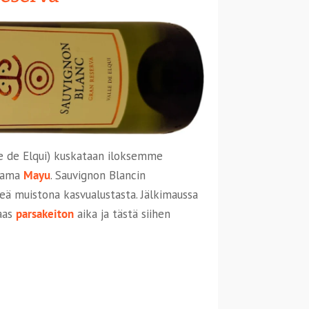
lle de Elqui) kuskataan iloksemme
stama
Mayu
. Sauvignon Blancin
veä muistona kasvualustasta. Jälkimaussa
taas
parsakeiton
aika ja tästä siihen