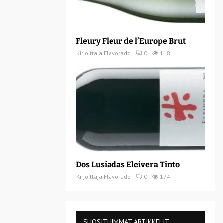
Fleury Fleur de l’Europe Brut
Kirjoittaja
Flavorado
0
118
Dos Lusíadas Eleivera Tinto
Kirjoittaja
Flavorado
0
174
SUOSITUIMMAT ARTIKKELIT