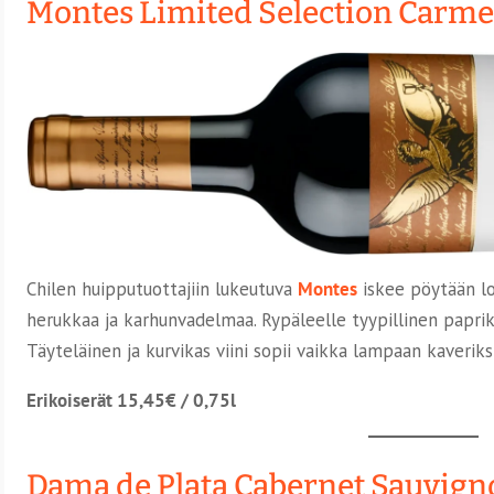
Montes Limited Selection Carm
Chilen huipputuottajiin lukeutuva
Montes
iskee pöytään l
herukkaa ja karhunvadelmaa. Rypäleelle tyypillinen paprik
Täyteläinen ja kurvikas viini sopii vaikka lampaan kaveriksi
Erikoiserät 15,45€ / 0,75l
Dama de Plata Cabernet Sauvign