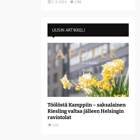
2.3.2026
288
UUSIN ARTIKKELI
Töölöstä Kamppiin – saksalainen
Riesling valtaa jälleen Helsingin
ravintolat
141