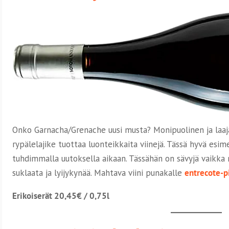
Onko Garnacha/Grenache uusi musta? Monipuolinen ja laajast
rypälelajike tuottaa luonteikkaita viinejä. Tässä hyvä esim
tuhdimmalla uutoksella aikaan. Tässähän on sävyjä vaikka m
suklaata ja lyijykynää. Mahtava viini punakalle
entrecote-p
Erikoiserät 20,45€ / 0,75l