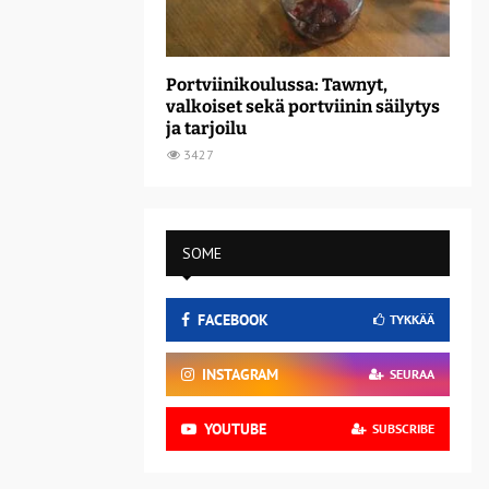
Portviinikoulussa: Tawnyt,
valkoiset sekä portviinin säilytys
ja tarjoilu
3427
SOME
FACEBOOK
TYKKÄÄ
INSTAGRAM
SEURAA
YOUTUBE
SUBSCRIBE