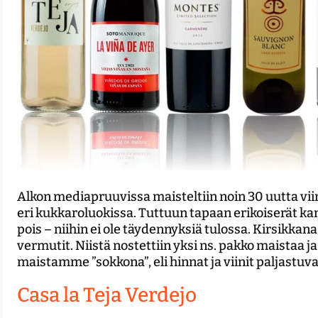
Alkon mediapruuvissa maisteltiin noin 30 uutta vi
eri kukkaroluokissa. Tuttuun tapaan erikoiserät k
pois – niihin ei ole täydennyksiä tulossa. Kirsikkana
vermutit. Niistä nostettiin yksi ns. pakko maistaa ja 
maistamme ”sokkona”, eli hinnat ja viinit paljastuv
Casa la Teja Verdejo