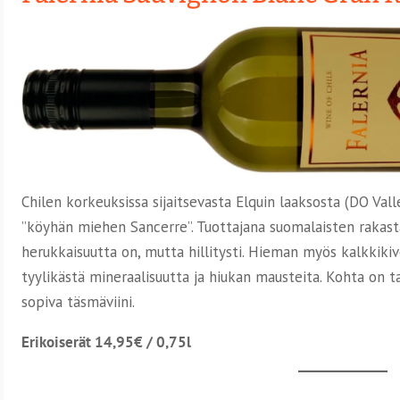
Chilen korkeuksissa sijaitsevasta Elquin laaksosta (DO Va
”köyhän miehen Sancerre”. Tuottajana suomalaisten raka
herukkaisuutta on, mutta hillitysti. Hieman myös kalkkiki
tyylikästä mineraalisuutta ja hiukan mausteita. Kohta on 
sopiva täsmäviini.
Erikoiserät 14,95€ / 0,75l