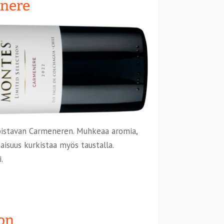
enere
oistavan Carmeneren. Muhkeaa aromia,
aisuus kurkistaa myös taustalla.
.
on