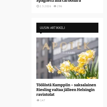
Spaghetti alla carbonara
2.3.2026
296
UUSIN ARTIKKELI
Töölöstä Kamppiin – saksalainen
Riesling valtaa jälleen Helsingin
ravintolat
147