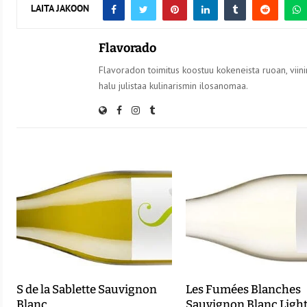
LAITA JAKOON
Flavorado
Flavoradon toimitus koostuu kokeneista ruoan, viinin
halu julistaa kulinarismin ilosanomaa.
S de la Sablette Sauvignon
Les Fumées Blanches
Blanc
Sauvignon Blanc Light