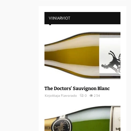
VIINIARVIOT
The Doctors’ Sauvignon Blanc
Kirjoittaja
Flavorado
0
234