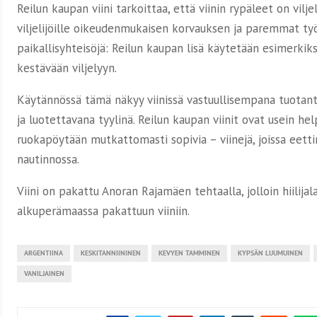
Reilun kaupan viini tarkoittaa, että viinin rypäleet on vilje
viljelijöille oikeudenmukaisen korvauksen ja paremmat työ
paikallisyhteisöjä: Reilun kaupan lisä käytetään esimerki
kestävään viljelyyn.
Käytännössä tämä näkyy viinissä vastuullisempana tuotan
ja luotettavana tyylinä. Reilun kaupan viinit ovat usein hel
ruokapöytään mutkattomasti sopivia – viinejä, joissa eett
nautinnossa.
Viini on pakattu Anoran Rajamäen tehtaalla, jolloin hiilija
alkuperämaassa pakattuun viiniin.
ARGENTIINA
KESKITANNIININEN
KEVYEN TAMMINEN
KYPSÄN LUUMUINEN
VANILJAINEN