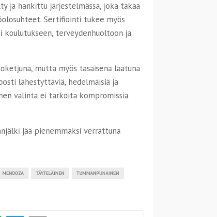
lty ja hankittu järjestelmässä, joka takaa
olosuhteet. Sertifiointi tukee myös
ksi koulutukseen, terveydenhuoltoon ja
toketjuna, mutta myös tasaisena laatuna
posti lähestyttäviä, hedelmäisiä ja
inen valinta ei tarkoita kompromissia
lanjälki jää pienemmäksi verrattuna
MENDOZA
TÄYTELÄINEN
TUMMANPUNAINEN