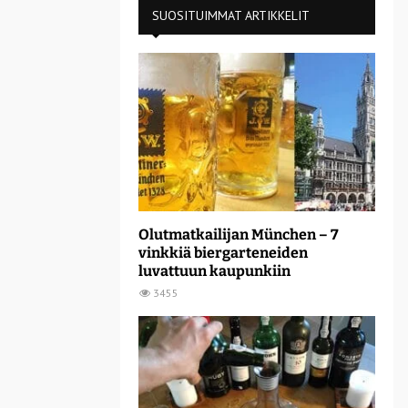
SUOSITUIMMAT ARTIKKELIT
Olutmatkailijan München – 7
vinkkiä biergarteneiden
luvattuun kaupunkiin
3455