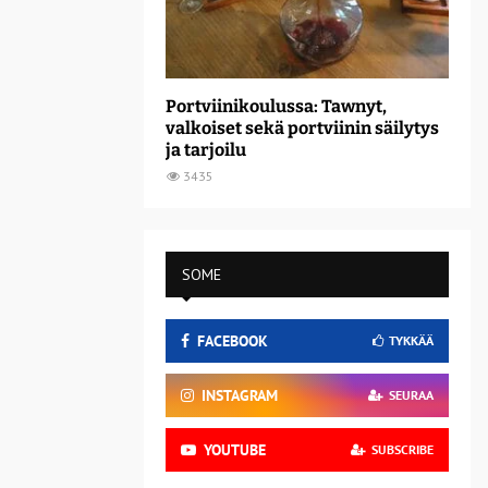
Portviinikoulussa: Tawnyt,
valkoiset sekä portviinin säilytys
ja tarjoilu
3435
SOME
FACEBOOK
TYKKÄÄ
INSTAGRAM
SEURAA
YOUTUBE
SUBSCRIBE