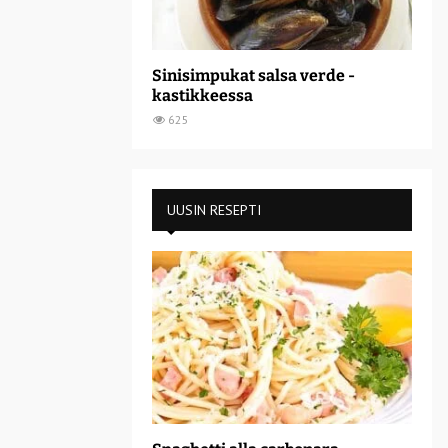
Sinisimpukat salsa verde -
kastikkeessa
625
UUSIN RESEPTI