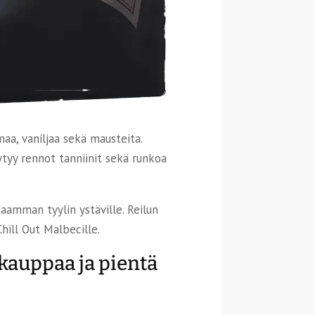
a, vaniljaa sekä mausteita.
ytyy rennot tanniinit sekä runkoa
kaamman tyylin ystäville. Reilun
hill Out Malbecille.
 kauppaa ja pientä