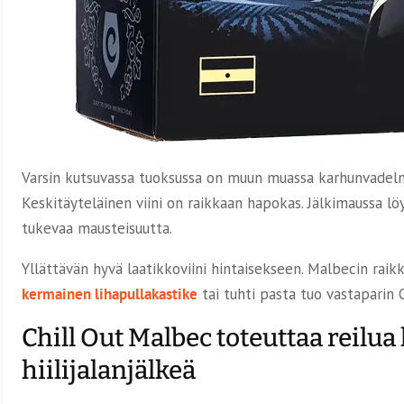
Varsin kutsuvassa tuoksussa on muun muassa karhunvadelma
Keskitäyteläinen viini on raikkaan hapokas. Jälkimaussa lö
tukevaa mausteisuutta.
Yllättävän hyvä laatikkoviini hintaisekseen. Malbecin raik
kermainen lihapullakastike
tai tuhti pasta tuo vastaparin C
Chill Out Malbec toteuttaa reilua
hiilijalanjälkeä