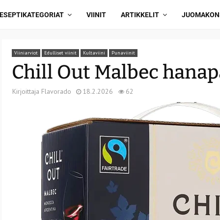
ESEPTIKATEGORIAT
VIINIT
ARTIKKELIT
JUOMAKON
Viiniarviot
Edulliset viinit
Kultaviini
Punaviinit
Chill Out Malbec hana
Kirjoittaja
Flavorado
18.2.2026
62