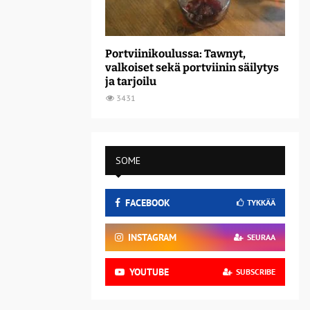
Portviinikoulussa: Tawnyt,
valkoiset sekä portviinin säilytys
ja tarjoilu
3431
SOME
FACEBOOK
TYKKÄÄ
INSTAGRAM
SEURAA
YOUTUBE
SUBSCRIBE