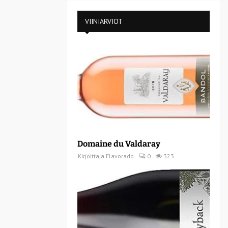
VIINIARVIOT
Domaine du Valdaray
Kirjoittaja
Flavorado
0
323