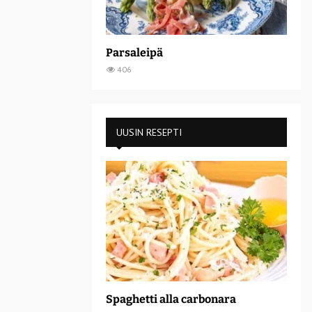
Parsaleipä
406
UUSIN RESEPTI
Spaghetti alla carbonara