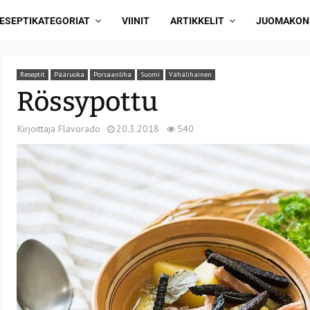
ESEPTIKATEGORIAT
VIINIT
ARTIKKELIT
JUOMAKON
Reseptit
Pääruoka
Porsaanliha
Suomi
Vähälihainen
Rössypottu
Kirjoittaja
Flavorado
20.3.2018
540