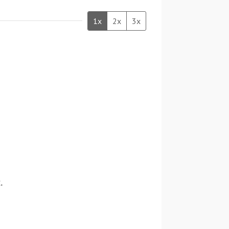
1x
2x
3x
.