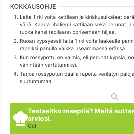
KOKKAUSOHJE
Laita 1 rkl voita kattilaan ja kinkkusuikaleet p
väriä. Kaada lihaliemi kattilaan sekä perunat ja 
ruoka kansi raollaann porisemaan hiljaa.
Ruoan kypsyessä laita 1 rkl voita laakealle pannul
rapeiksi panulla vaikka useammassa erässä.
Kun rössypottu on valmis, eli perunat kypsiä, n
vähintään varttitunniksi.
Tarjoa rössypotun päällä rapeita verilätyn palo
suutuntumaa.
Testasitko reseptiä? Meitä auttaa
arviosi.
Go!