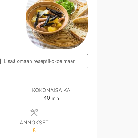
Lisää omaan reseptikokoelmaan
KOKONAISAIKA
m
40
min
i
n
ANNOKSET
8