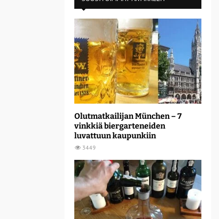
Olutmatkailijan München – 7
vinkkiä biergarteneiden
luvattuun kaupunkiin
3449