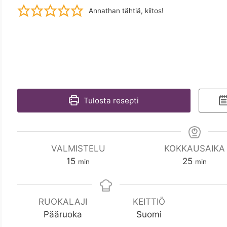
Annathan tähtiä, kiitos!
Tulosta resepti
VALMISTELU
KOKKAUSAIKA
m
m
15
25
min
min
i
i
n
n
RUOKALAJI
KEITTIÖ
Pääruoka
Suomi