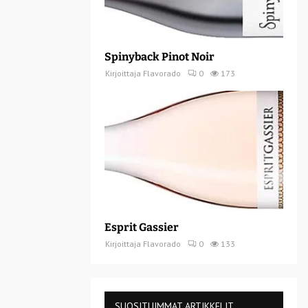
Spinyback Pinot Noir
Kirjoittaja
Flavorado
0
173
Esprit Gassier
Kirjoittaja
Flavorado
0
133
SUOSITUIMMAT ARTIKKELIT