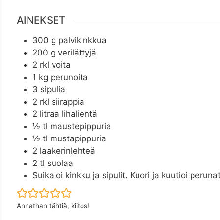
AINEKSET
300
g
palvikinkkua
200
g
verilättyjä
2
rkl
voita
1
kg
perunoita
3
sipulia
2
rkl
siirappia
2
litraa lihalientä
½
tl
maustepippuria
½
tl
mustapippuria
2
laakerinlehteä
2
tl
suolaa
Suikaloi kinkku ja sipulit. Kuori ja kuutioi perunat
Annathan tähtiä, kiitos!