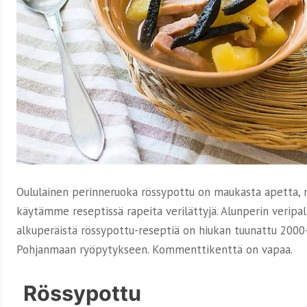
Oululainen perinneruoka rössypottu on maukasta apetta, me
käytämme reseptissä rapeita verilättyjä.
Alunperin veripal
alkuperäistä rössypottu-reseptiä on hiukan tuunattu 2000-
Pohjanmaan ryöpytykseen. Kommenttikenttä on vapaa.
Rössypottu