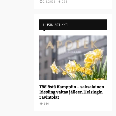
2.3.2026
293
UUSIN ARTIKKELI
Töölöstä Kamppiin – saksalainen
Riesling valtaa jälleen Helsingin
ravintolat
146