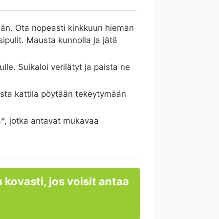
erään. Ota nopeasti kinkkuun hieman
sipulit. Mausta kunnolla ja jätä
le. Suikaloi verilätyt ja paista ne
osta kattila pöytään tekeytymään
ja*, jotka antavat mukavaa
 kovasti, jos voisit antaa