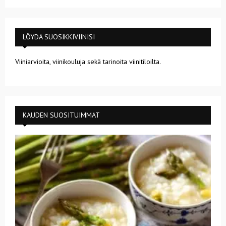
LÖYDÄ SUOSIKKIVIINISI
Viiniarvioita, viinikouluja sekä tarinoita viinitiloilta.
KAUDEN SUOSITUIMMAT