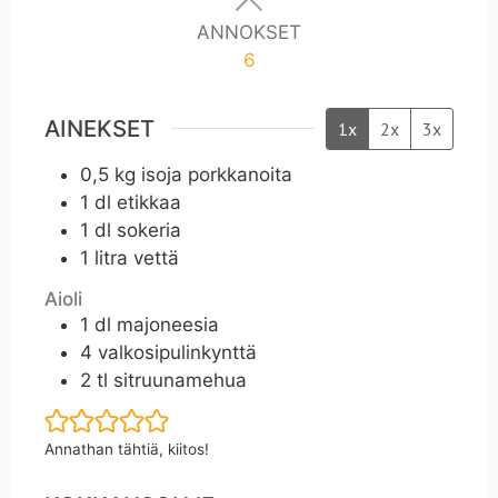
ANNOKSET
6
AINEKSET
1x
2x
3x
0,5
kg
isoja porkkanoita
1
dl
etikkaa
1
dl
sokeria
1
litra vettä
Aioli
1
dl
majoneesia
4
valkosipulinkynttä
2
tl
sitruunamehua
Annathan tähtiä, kiitos!