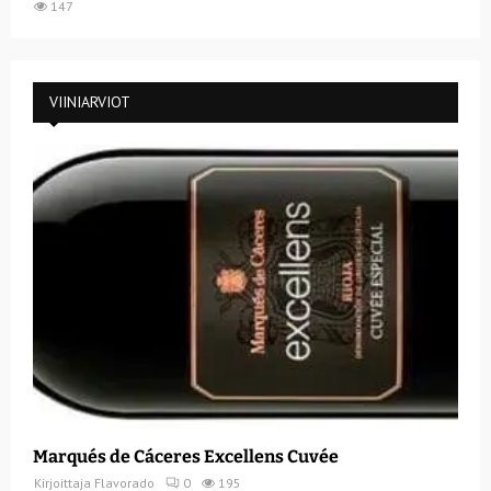
147
VIINIARVIOT
Marqués de Cáceres Excellens Cuvée
Kirjoittaja
Flavorado
0
195