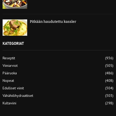
Pitkään haudutettu kassler
KATEGORIAT
Reseptit
(936)
Viiniarviot
(505)
Pääruoka
(486)
Nopeat
(408)
Edulliset viinit
(304)
Vähähiilihydraattiset
(303)
Kultaviini
(298)