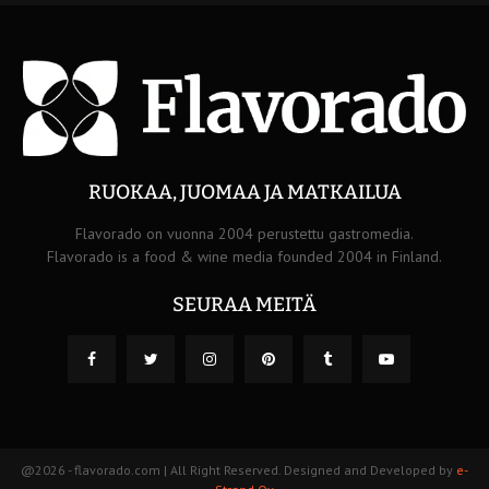
RUOKAA, JUOMAA JA MATKAILUA
Flavorado on vuonna 2004 perustettu gastromedia.
Flavorado is a food & wine media founded 2004 in Finland.
SEURAA MEITÄ
@2026 - flavorado.com | All Right Reserved. Designed and Developed by
e-