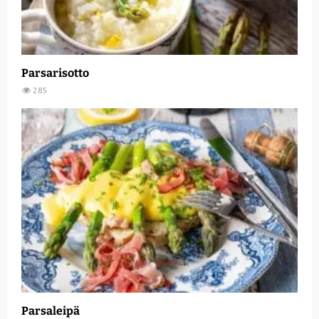
Parsarisotto
285
Parsaleipä