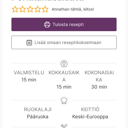
Annathan tähtiä, kiitos!
Tulosta resepti
Lisää omaan reseptikokoelmaan
VALMISTELU
KOKKAUSAIK
KOKONAISAI
m
15
min
A
KA
i
m
m
15
min
30
min
n
i
i
n
n
RUOKALAJI
KEITTIÖ
Pääruoka
Keski-Eurooppa