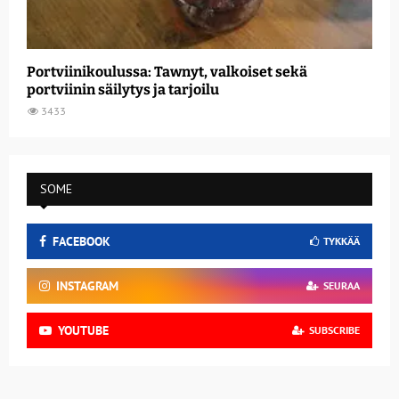
Portviinikoulussa: Tawnyt, valkoiset sekä
portviinin säilytys ja tarjoilu
3433
SOME
FACEBOOK
TYKKÄÄ
INSTAGRAM
SEURAA
YOUTUBE
SUBSCRIBE