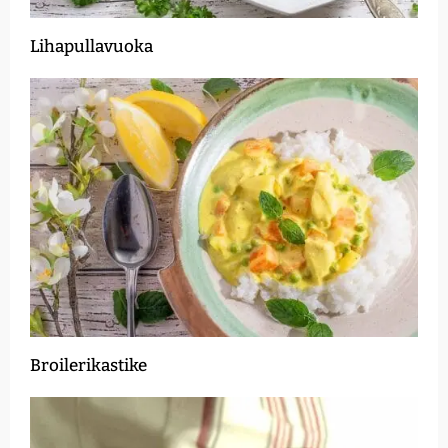
Lihapullavuoka
Broilerikastike