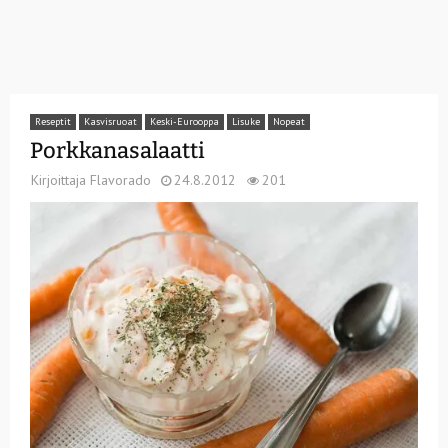
Reseptit
Kasvisruoat
Keski-Eurooppa
Lisuke
Nopeat
Porkkanasalaatti
Kirjoittaja
Flavorado
24.8.2012
201