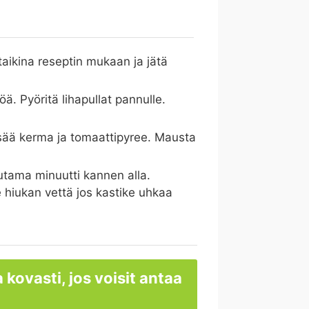
taikina reseptin mukaan ja jätä
öä. Pyöritä lihapullat pannulle.
Lisää kerma ja tomaattipyree. Mausta
utama minuutti kannen alla.
e hiukan vettä jos kastike uhkaa
 kovasti, jos voisit antaa