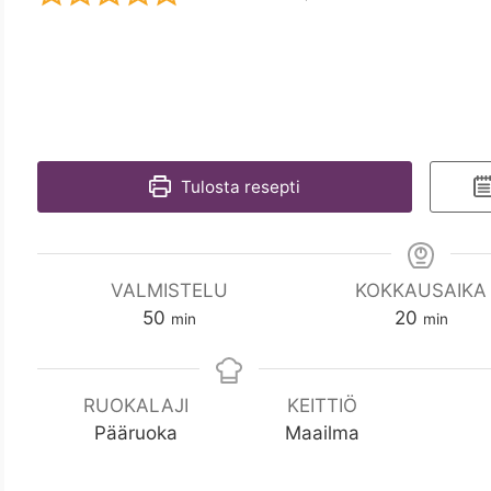
Tulosta resepti
VALMISTELU
KOKKAUSAIKA
m
m
50
20
min
min
i
i
n
n
RUOKALAJI
KEITTIÖ
Pääruoka
Maailma