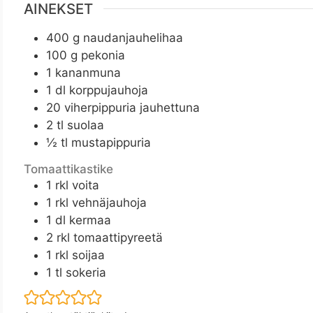
AINEKSET
400
g
naudanjauhelihaa
100
g
pekonia
1
kananmuna
1
dl
korppujauhoja
20
viherpippuria jauhettuna
2
tl
suolaa
½
tl
mustapippuria
Tomaattikastike
1
rkl
voita
1
rkl
vehnäjauhoja
1
dl
kermaa
2
rkl
tomaattipyreetä
1
rkl
soijaa
1
tl
sokeria