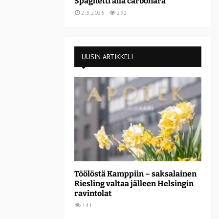
Spaghetti alla carbonara
2.3.2026
292
UUSIN ARTIKKELI
Töölöstä Kamppiin – saksalainen
Riesling valtaa jälleen Helsingin
ravintolat
141