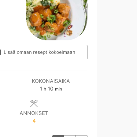
Lisää omaan reseptikokoelmaan
KOKONAISAIKA
t
m
1
10
h
min
u
i
n
n
t
ANNOKSET
i
4