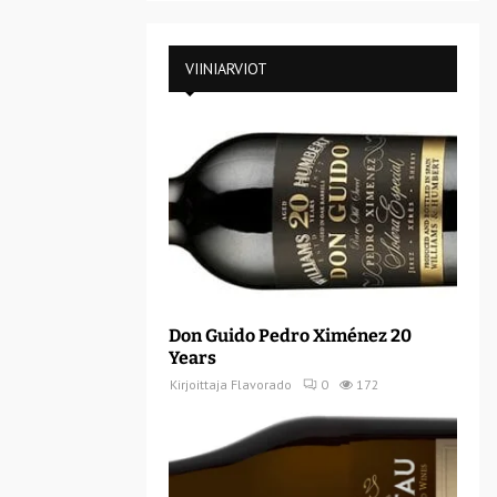
VIINIARVIOT
Don Guido Pedro Ximénez 20
Years
Kirjoittaja
Flavorado
0
172