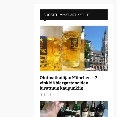
SUOSITUIMMAT ARTIKKELIT
Olutmatkailijan München – 7
vinkkiä biergarteneiden
luvattuun kaupunkiin
3443