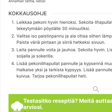
Annathan tähtiä, kiitos!
KOKKAUSOHJE
Leikkaa pekoni hyvin hienoksi. Sekoita lihapulla
tekeytymään pöydälle 30 minuutiksi.
Valitse iso paistinpannu ja ala ottaa siihen lämp
Paista väriä pintaan ja siirrä hetkeksi sivuun.
Laita pannulle voita ja jauhoa. Sekoita hyvin. 
soijalla ja sokerilla.
Lisää pekonilihapullat pannulle ja kypsennä mu
Halkaise yksi ja tarkista kypsyys. Lisää pannull
kuivua. Tarjoa pekonilihapullat heti.
Testasitko reseptiä? Meitä auttaa
arviosi.