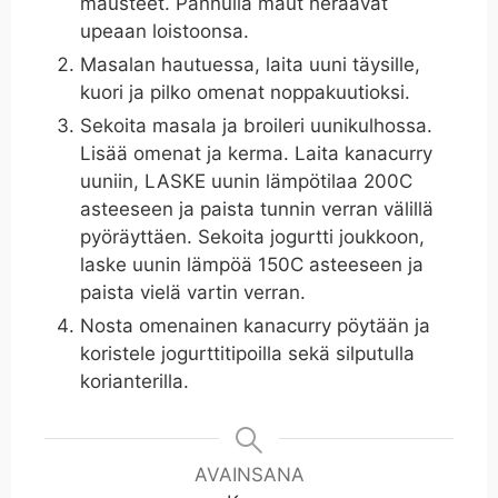
mausteet. Pannulla maut heräävät
upeaan loistoonsa.
Masalan hautuessa, laita uuni täysille,
kuori ja pilko omenat noppakuutioksi.
Sekoita masala ja broileri uunikulhossa.
Lisää omenat ja kerma. Laita kanacurry
uuniin, LASKE uunin lämpötilaa 200C
asteeseen ja paista tunnin verran välillä
pyöräyttäen. Sekoita jogurtti joukkoon,
laske uunin lämpöä 150C asteeseen ja
paista vielä vartin verran.
Nosta omenainen kanacurry pöytään ja
koristele jogurttitipoilla sekä silputulla
korianterilla.
AVAINSANA