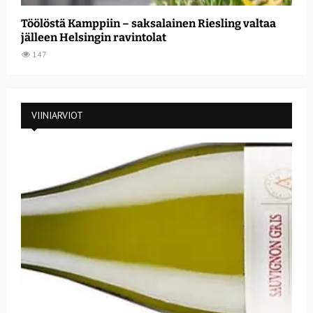
Töölöstä Kamppiin – saksalainen Riesling valtaa
jälleen Helsingin ravintolat
147
VIINIARVIOT