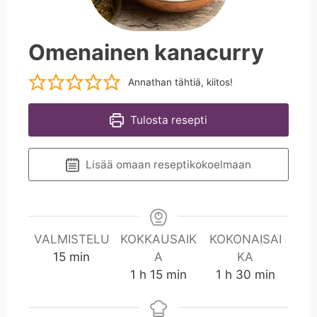
Omenainen kanacurry
Annathan tähtiä, kiitos!
Tulosta resepti
Lisää omaan reseptikokoelmaan
VALMISTELU
KOKKAUSAIK
KOKONAISAI
m
15
min
A
KA
i
t
m
t
m
1
h
15
min
1
h
30
min
n
u
i
u
i
n
n
n
n