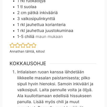
1
rkl
ruokaöljyä
1
tl
suolaa
2
cm
pätkä inkivääriä
3
valkosipulinkynttä
1
rkl
jauhettua korianteria
1
rkl
jauhettua juustokuminaa
1-5
chiliä
maun mukaan
Annathan tähtiä, kiitos!
KOKKAUSOHJE
Intialaisen ruoan kanssa lähdetään
liikkeelle masalan paistamisesta; pilko
sipuli hyvin hienoksi. Samoin inkivääri ja
valkosipuli. Laita pannulle voita ja öljyä.
Ala kuullottamaan edellisiä hissukseen
panulla. Lisää myös chili ja muut