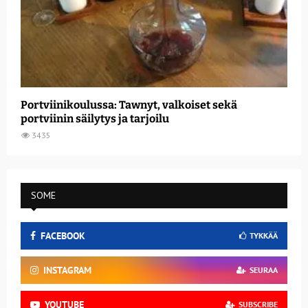
Portviinikoulussa: Tawnyt, valkoiset sekä
portviinin säilytys ja tarjoilu
3435
SOME
FACEBOOK
TYKKÄÄ
INSTAGRAM
SEURAA
YOUTUBE
SUBSCRIBE