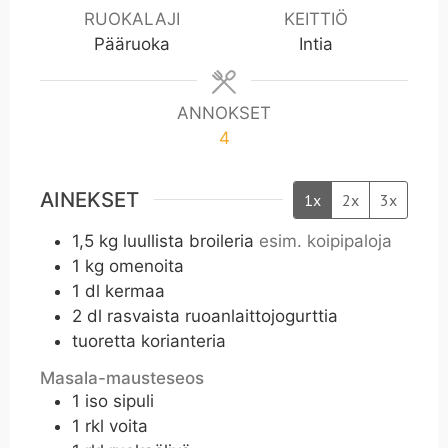
t
t
RUOKALAJI
KEITTIÖ
i
i
Pääruoka
Intia
ANNOKSET
4
AINEKSET
1x
2x
3x
1,5
kg
luullista broileria
esim. koipipaloja
1
kg
omenoita
1
dl
kermaa
2
dl
rasvaista ruoanlaittojogurttia
tuoretta korianteria
Masala-mausteseos
1
iso sipuli
1
rkl
voita