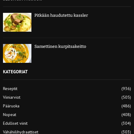
Pitkään haudutettu kassler
Samettinen kurpitsakeitto
KATEGORIAT
Reseptit
(936)
Viiniarviot
(505)
Pääruoka
(486)
Nopeat
(408)
Edulliset viinit
(304)
Vähähiilihydraattiset
(303)