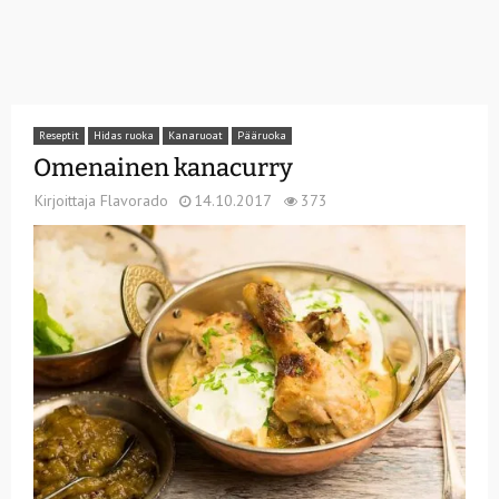
Reseptit
Hidas ruoka
Kanaruoat
Pääruoka
Omenainen kanacurry
Kirjoittaja
Flavorado
14.10.2017
373