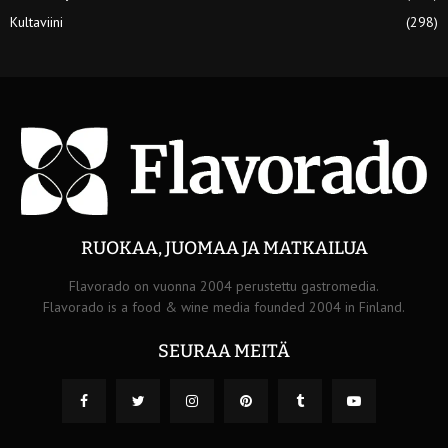
Kultaviini
(298)
RUOKAA, JUOMAA JA MATKAILUA
Flavorado on vuonna 2004 perustettu gastromedia.
Flavorado is a food & wine media founded 2004 in Finland.
SEURAA MEITÄ