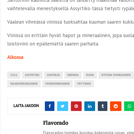
vaihtelevalla menestyksellä. Assyrtiko tässä tietysti rypäl
Vaalean vihreässä viinissä tuoksahtaa kuuman saaren kukka
Viinissä on erittäin hyvät hapot ja mineraalinen, jopa suol
loistoviini on epäilemättä saaren parhaita.
Alkossa
2016
ASSYRTIKO
HAPOKAS
KREIKKA
KUIVA
KYPSÄN POMELOINEN
VALKOHERUKKAINEN
VIHEROMENAINEN
YRTTINEN
LAITA JAKOON
Flavorado
Flavoradon toimitus koostuu kokeneista ruoan, viinin