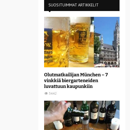
SUOSITUIMMAT ARTIKKELIT
Olutmatkailijan München – 7
vinkkiä biergarteneiden
luvattuun kaupunkiin
3442