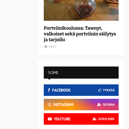
Portviinikoulussa: Tawnyt,
valkoiset sekä portviinin säilytys
ja tarjoilu
3427
SOME
FACEBOOK
TYKKÄÄ
INSTAGRAM
SEURAA
YOUTUBE
SUBSCRIBE