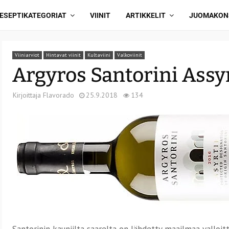
ESEPTIKATEGORIAT
VIINIT
ARTIKKELIT
JUOMAKON
Viiniarviot
Hintavat viinit
Kultaviini
Valkoviinit
Argyros Santorini Assy
Kirjoittaja
Flavorado
25.9.2018
134
Santorinin kauniilta saarelta on lähdetty maailmaa valloi