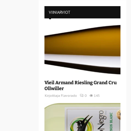
VIINIARVIOT
Vieil Armand Riesling Grand Cru
Ollwiller
Kirjoittaja
Flavorado
0
145