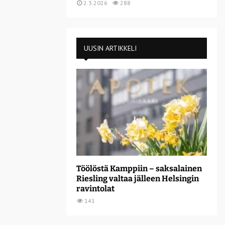
2.3.2026
288
UUSIN ARTIKKELI
Töölöstä Kamppiin – saksalainen
Riesling valtaa jälleen Helsingin
ravintolat
141