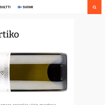
SULTTI
SUOMI
rtiko
ttamaan ennenkin viinin muodossa,