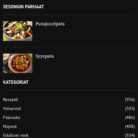
SESONGIN PARHAAT
Punajuuripata
Syyspata
KATEGORIAT
Reseptit
(936)
Viiniarviot
(505)
Pääruoka
(486)
Nopeat
(408)
Edulliset viinit
(304)