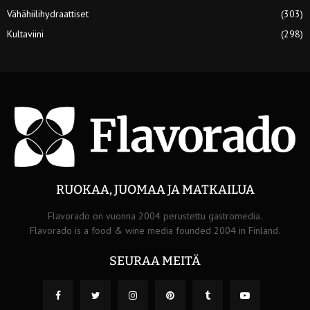
Vähähiilihydraattiset
(303)
Kultaviini
(298)
RUOKAA, JUOMAA JA MATKAILUA
Flavorado on vuonna 2004 perustettu gastromedia.
Flavorado is a food & wine media founded 2004 in Finland.
SEURAA MEITÄ