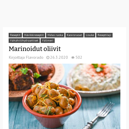
Reseptit
Hävikkireseptit
Hidas ruoka
Kasvisruoat
Lisuke
Reseptilaji
Vähähiilihydraattiset
Välimeri
Marinoidut oliivit
Kirjoittaja
Flavorado
26.3.2020
502