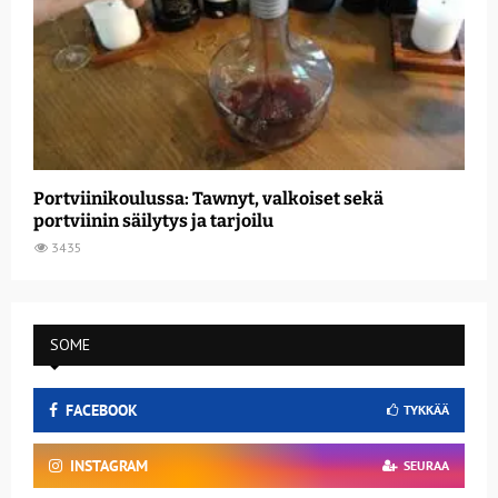
Portviinikoulussa: Tawnyt, valkoiset sekä
portviinin säilytys ja tarjoilu
3435
SOME
FACEBOOK
TYKKÄÄ
INSTAGRAM
SEURAA