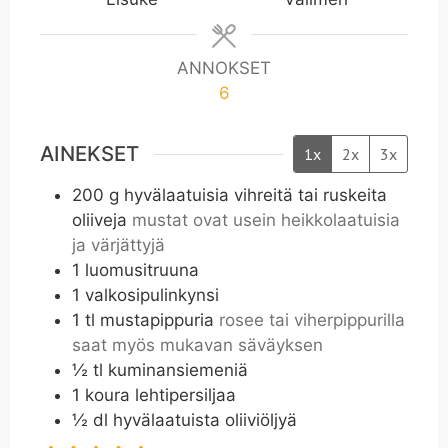
ANNOKSET
6
AINEKSET
1x
2x
3x
200
g
hyvälaatuisia vihreitä tai ruskeita
oliiveja
mustat ovat usein heikkolaatuisia
ja värjättyjä
1
luomusitruuna
1
valkosipulinkynsi
1
tl
mustapippuria
rosee tai viherpippurilla
saat myös mukavan säväyksen
½
tl
kuminansiemeniä
1
koura lehtipersiljaa
½
dl
hyvälaatuista oliiviöljyä