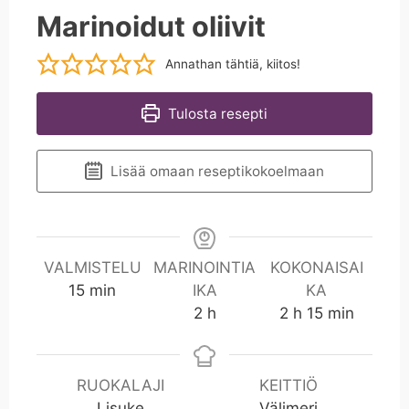
Marinoidut oliivit
Annathan tähtiä, kiitos!
Tulosta resepti
Lisää omaan reseptikokoelmaan
VALMISTELU
MARINOINTIA
KOKONAISAI
m
15
min
IKA
KA
i
h
h
m
2
h
2
h
15
min
n
i
n
RUOKALAJI
KEITTIÖ
Lisuke
Välimeri