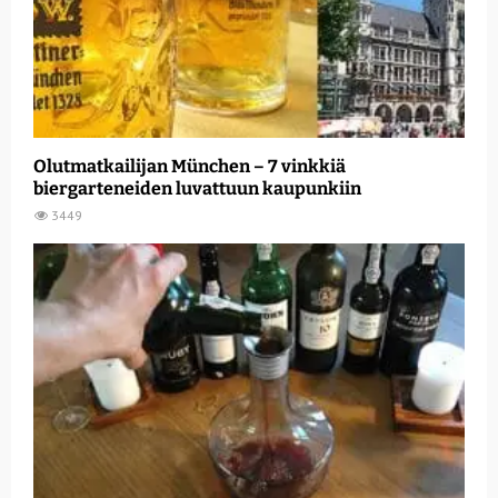
Olutmatkailijan München – 7 vinkkiä
biergarteneiden luvattuun kaupunkiin
3449