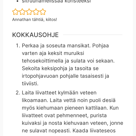
sitruunamelissaa koristeeksi
Annathan tähtiä, kiitos!
KOKKAUSOHJE
Perkaa ja soseuta mansikat. Pohjaa
varten aja keksit muruiksi
tehosekoittimella ja sulata voi sekaan.
Sekoita keksipohja ja tasoita se
irtopohjavuoan pohjalle tasaisesti ja
tiiviisti.
Laita liivatteet kylmään veteen
likoamaan. Laita vettä noin puoli desiä
myös kiehumaan pieneen kattilaan. Kun
liivatteet ovat pehmenneet, purista
kuivaksi ja nosta kiehuvaan veteen, jonne
ne sulavat nopeasti. Kaada liivateseos