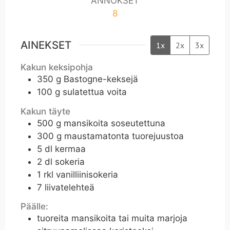
ANNOKSET
8
AINEKSET
1x
2x
3x
Kakun keksipohja
350
g
Bastogne-keksejä
100
g
sulatettua voita
Kakun täyte
500
g
mansikoita soseutettuna
300
g
maustamatonta tuorejuustoa
5
dl
kermaa
2
dl
sokeria
1
rkl
vanilliinisokeria
7
liivatelehteä
Päälle:
tuoreita mansikoita tai muita marjoja