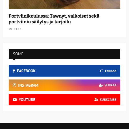
Portviinikoulussa: Tawnyt, valkoiset sekä
portviinin säilytys ja tarjoilu
3433
SOME
FACEBOOK
TYKKÄÄ
INSTAGRAM
SEURAA
YOUTUBE
SUBSCRIBE