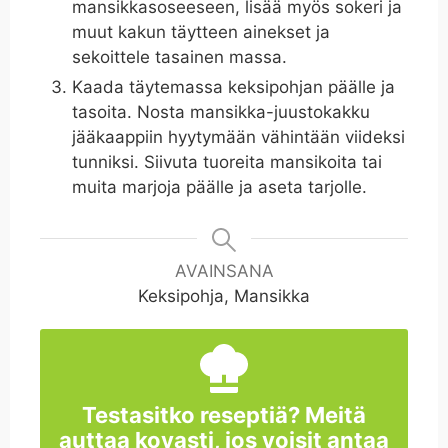
mansikkasoseeseen, lisää myös sokeri ja
muut kakun täytteen ainekset ja
sekoittele tasainen massa.
Kaada täytemassa keksipohjan päälle ja
tasoita. Nosta mansikka-juustokakku
jääkaappiin hyytymään vähintään viideksi
tunniksi. Siivuta tuoreita mansikoita tai
muita marjoja päälle ja aseta tarjolle.
AVAINSANA
Keksipohja, Mansikka
Testasitko reseptiä? Meitä
auttaa kovasti, jos voisit antaa