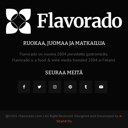
RUOKAA, JUOMAA JA MATKAILUA
Flavorado on vuonna 2004 perustettu gastromedia.
Flavorado is a food & wine media founded 2004 in Finland.
SEURAA MEITÄ
@2026 - flavorado.com | All Right Reserved. Designed and Developed by
e-
Strand Oy