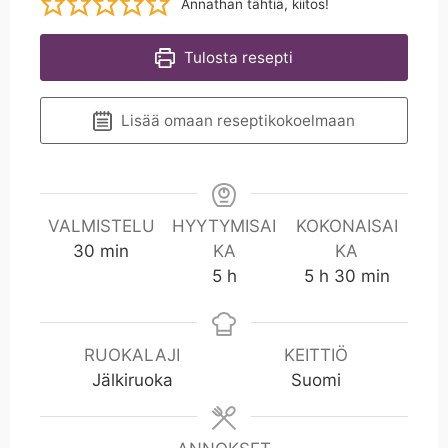
Annathan tähtiä, kiitos!
Tulosta resepti
Lisää omaan reseptikokoelmaan
VALMISTELU
HYYTYMISAI
KOKONAISAI
m
30
min
KA
KA
i
h
h
m
5
h
5
h
30
min
n
i
n
RUOKALAJI
KEITTIÖ
Jälkiruoka
Suomi