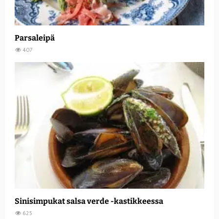
Parsaleipä
407
Sinisimpukat salsa verde -kastikkeessa
625