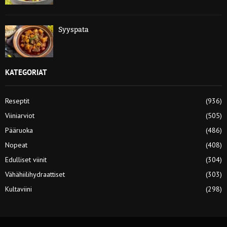
Syyspata
KATEGORIAT
Reseptit
(936)
Viiniarviot
(505)
Pääruoka
(486)
Nopeat
(408)
Edulliset viinit
(304)
Vähähiilihydraattiset
(303)
Kultaviini
(298)