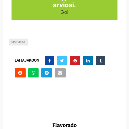
arviosi.
Go!
MANSIKKA
LAITA JAKOON
Flavorado