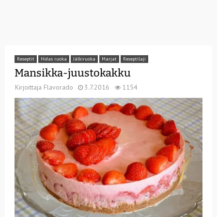
Reseptit
Hidas ruoka
Jälkiruoka
Marjat
Reseptilaji
Mansikka-juustokakku
Kirjoittaja
Flavorado
3.7.2016
1154