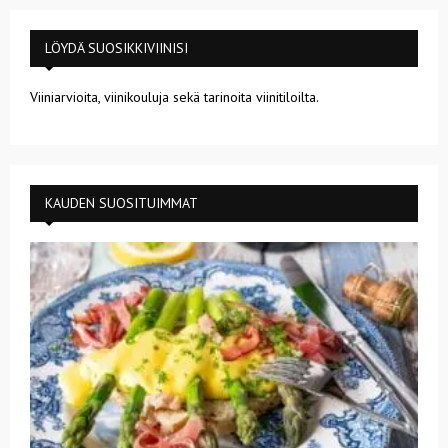
LÖYDÄ SUOSIKKIVIINISI
Viiniarvioita, viinikouluja sekä tarinoita viinitiloilta.
KAUDEN SUOSITUIMMAT