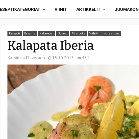
ESEPTIKATEGORIAT
VIINIT
ARTIKKELIT
JUOMAKON
Reseptit
Espanja
Kalaruoat
Nopeat
Pääruoka
Vähähiilihydraattiset
Kalapata Iberia
Kirjoittaja
Flavorado
15.10.2013
431