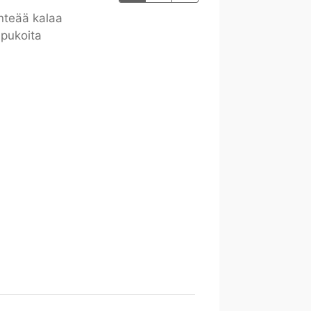
nteää kalaa
mpukoita