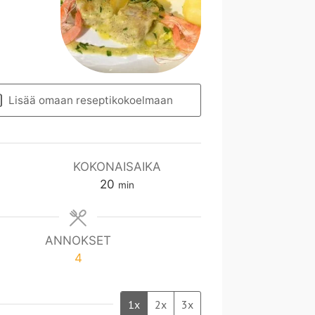
Lisää omaan reseptikokoelmaan
KOKONAISAIKA
m
20
min
i
n
ANNOKSET
4
1x
2x
3x