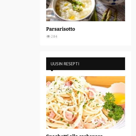
Parsarisotto
284
UUSIN RESEPTI