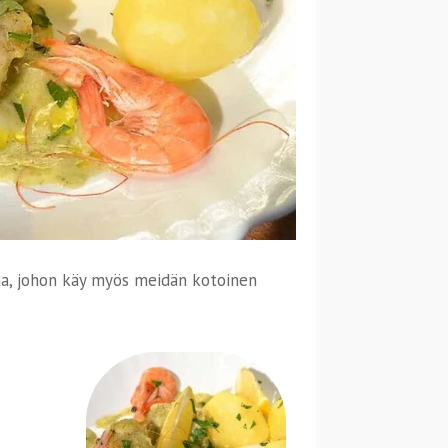
aa, johon käy myös meidän kotoinen