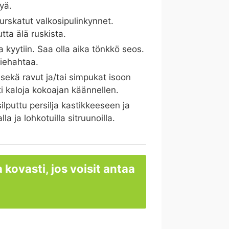
jyä.
murskatut valkosipulinkynnet.
ta älä ruskista.
 kyytiin. Saa olla aika tönkkö seos.
kiehahtaa.
sekä ravut ja/tai simpukat isoon
 kaloja kokoajan käännellen.
ilputtu persilja kastikkeeseen ja
la ja lohkotuilla sitruunoilla.
 kovasti, jos voisit antaa