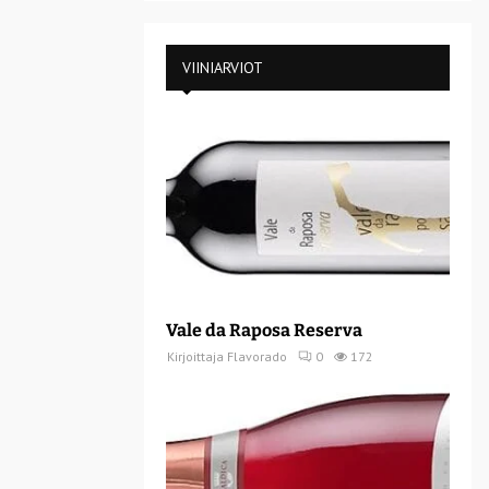
VIINIARVIOT
Vale da Raposa Reserva
Kirjoittaja
Flavorado
0
172