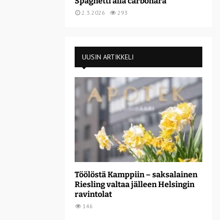
Spaghetti alla carbonara
2.3.2026
293
UUSIN ARTIKKELI
Töölöstä Kamppiin – saksalainen
Riesling valtaa jälleen Helsingin
ravintolat
146