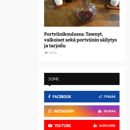
Portviinikoulussa: Tawnyt,
valkoiset sekä portviinin säilytys
ja tarjoilu
3431
SOME
FACEBOOK
TYKKÄÄ
INSTAGRAM
SEURAA
YOUTUBE
SUBSCRIBE