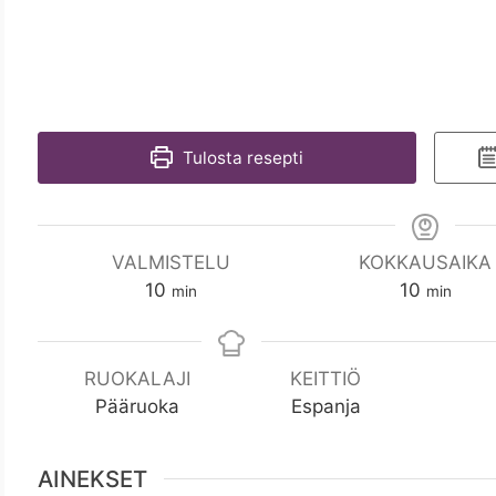
Tulosta resepti
VALMISTELU
KOKKAUSAIKA
m
m
10
10
min
min
i
i
n
n
RUOKALAJI
KEITTIÖ
Pääruoka
Espanja
AINEKSET