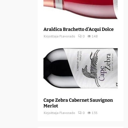
Araldica Brachetto d’Acqui Dolce
Kirjoittaja
Flavorado
0
148
Cape Zebra Cabernet Sauvignon
Merlot
Kirjoittaja
Flavorado
0
135