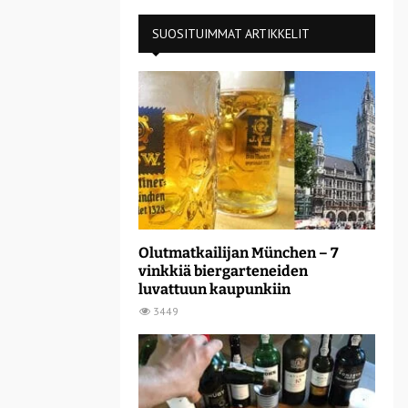
SUOSITUIMMAT ARTIKKELIT
Olutmatkailijan München – 7
vinkkiä biergarteneiden
luvattuun kaupunkiin
3449