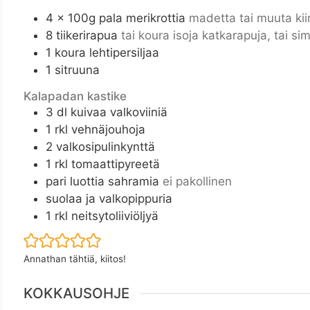
4
x 100g pala merikrottia
madetta tai muuta kii
8
tiikerirapua
tai koura isoja katkarapuja, tai si
1
koura lehtipersiljaa
1
sitruuna
Kalapadan kastike
3
dl
kuivaa valkoviiniä
1
rkl
vehnäjouhoja
2
valkosipulinkynttä
1
rkl
tomaattipyreetä
pari luottia sahramia
ei pakollinen
suolaa ja valkopippuria
1
rkl
neitsytoliiviöljyä
Annathan tähtiä, kiitos!
KOKKAUSOHJE