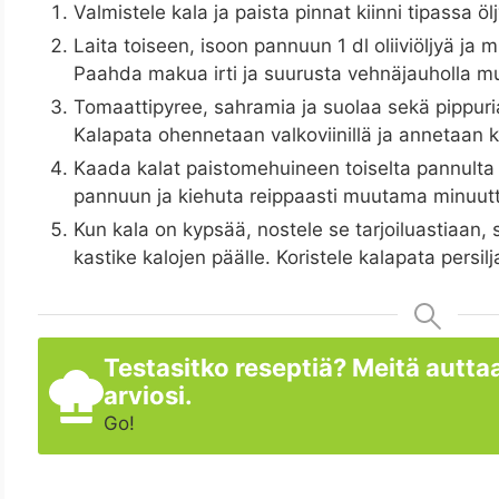
Valmistele kala ja paista pinnat kiinni tipassa öl
Laita toiseen, isoon pannuun 1 dl oliiviöljyä ja 
Paahda makua irti ja suurusta vehnäjauholla mut
Tomaattipyree, sahramia ja suolaa sekä pippuria
Kalapata ohennetaan valkoviinillä ja annetaan 
Kaada kalat paistomehuineen toiselta pannulta 
pannuun ja kiehuta reippaasti muutama minuutti
Kun kala on kypsää, nostele se tarjoiluastiaan, s
kastike kalojen päälle. Koristele kalapata persiljal
Testasitko reseptiä? Meitä auttaa
arviosi.
Go!