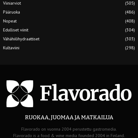
Viiniarviot
(505)
Pääruoka
(486)
Nopeat
(408)
Edulliset viinit
(304)
Vähähiilihydraattiset
(303)
Kultaviini
(298)
RUOKAA, JUOMAA JA MATKAILUA
Flavorado on vuonna 2004 perustettu gastromedia.
Flavorado is a food & wine media founded 2004 in Finland.