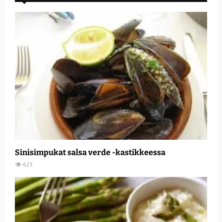
Sinisimpukat salsa verde -kastikkeessa
625