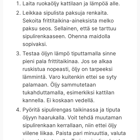
Laita ruokaöljy kattilaan ja lämpöä alle.
Leikkaa sipulista paksuja renkaita.
Sekoita frittitaikina-aineksista melko
paksu seos. Sellainen, että se tarttuu
sipulirenkaaseen. Ohenna maidolla
sopivaksi.
Testaa öljyn lämpö tiputtamalla sinne
pieni pala frittitaikinaa. Jos se alkaa
ruskistua nopeasti, öljy on tarpeeksi
lämmintä. Varo kuitenkin ettei se syty
palamaan. Öljy sammutetaan
tukahduttamalla, esimerkiksi kattilan
kannella. Ei koskaan vedellä.
Pyöritä sipulirengas taikinassa ja tiputa
öljyyn haarukalla. Voit tehdä muutaman
sipulirenkaan kerrallaan, niin ettei öljy
viilene liikaa. Paista pari minuuttia, valuta