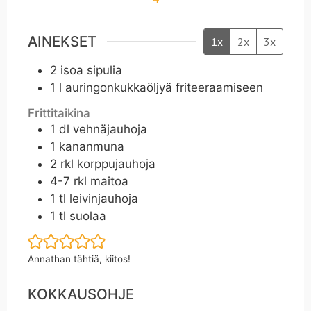
AINEKSET
1x
2x
3x
2
isoa sipulia
1
l
auringonkukkaöljyä friteeraamiseen
Frittitaikina
1
dl
vehnäjauhoja
1
kananmuna
2
rkl
korppujauhoja
4-7
rkl
maitoa
1
tl
leivinjauhoja
1
tl
suolaa
Annathan tähtiä, kiitos!
KOKKAUSOHJE