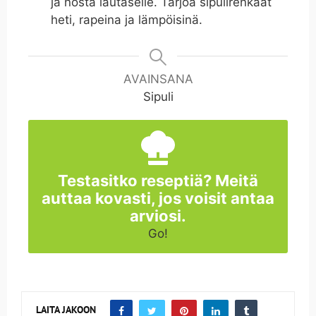
ja nosta lautaselle. Tarjoa sipulirenkaat
heti, rapeina ja lämpöisinä.
AVAINSANA
Sipuli
Testasitko reseptiä? Meitä
auttaa kovasti, jos voisit antaa
arviosi.
Go!
LAITA JAKOON