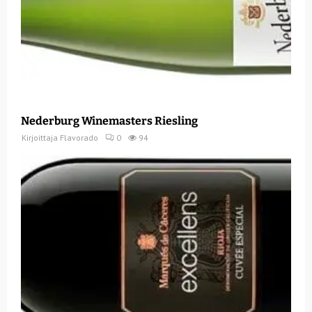
Nederburg Winemasters Riesling
Kirjoittaja
Flavorado
0
94