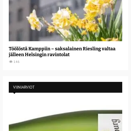
Töölöstä Kamppiin – saksalainen Riesling valtaa
jälleen Helsingin ravintolat
146
VIINIARVIOT