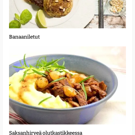
Banaaniletut
Saksanhirveä olutkastikkeessa