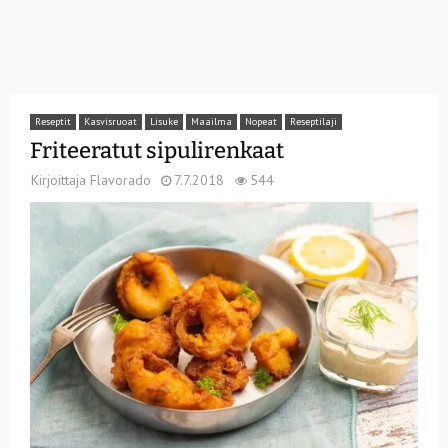
Reseptit
Kasvisruoat
Lisuke
Maailma
Nopeat
Reseptilaji
Friteeratut sipulirenkaat
Kirjoittaja
Flavorado
7.7.2018
544