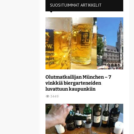
SUOSITUIMMAT ARTIKKELIT
Olutmatkailijan München – 7
vinkkiä biergarteneiden
luvattuun kaupunkiin
3449