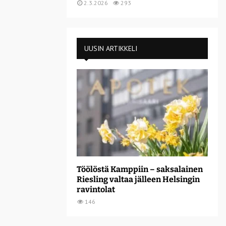
2.3.2026
293
UUSIN ARTIKKELI
Töölöstä Kamppiin – saksalainen
Riesling valtaa jälleen Helsingin
ravintolat
146