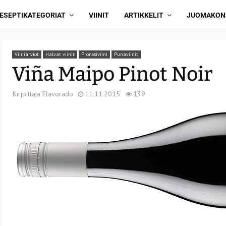
ESEPTIKATEGORIAT
VIINIT
ARTIKKELIT
JUOMAKON
Viiniarviot
Halvat viinit
Pronssiviini
Punaviinit
Viña Maipo Pinot Noir
Kirjoittaja
Flavorado
11.11.2015
139