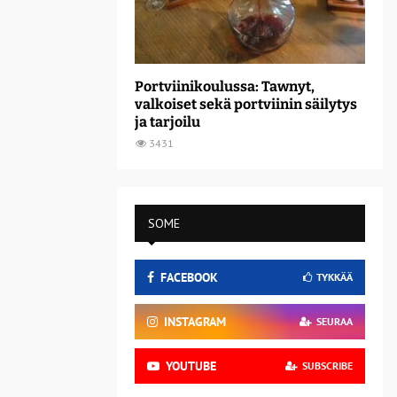
Portviinikoulussa: Tawnyt,
valkoiset sekä portviinin säilytys
ja tarjoilu
3431
SOME
FACEBOOK
TYKKÄÄ
INSTAGRAM
SEURAA
YOUTUBE
SUBSCRIBE