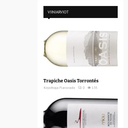
VIINIARVIOT
Trapiche Oasis Torrontés
Kirjoittaja
Flavorado
0
135