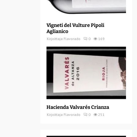
Vigneti del Vulture Pipoli
Aglianico
Kirjoittaja
Flavorado
0
169
Hacienda Valvarés Crianza
Kirjoittaja
Flavorado
0
251