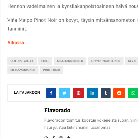
Hennon vadelmainen ja kynsilakanpoistoaineen häivä nouse
Viña Maipo Pinot Noir on kevyt, täysin mitäänsanomaton 
tanniinit.
Alkossa
CENTRAL VALLEY
CHILE
KESKITANNIININEN
KEVYEN MAUSTEINEN
KEVYT
METSÄMARJAINEN
PINOT NOIR
LAITA JAKOON
Flavorado
Flavoradon toimitus koostuu kokeneista ruoan, viinin
halu julistaa kulinarismin ilosanomaa.