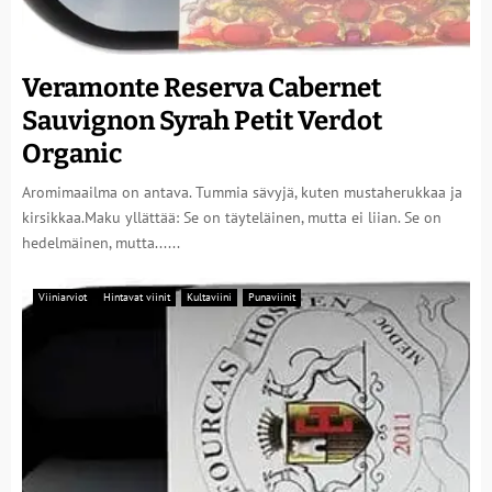
Veramonte Reserva Cabernet
Sauvignon Syrah Petit Verdot
Organic
Aromimaailma on antava. Tummia sävyjä, kuten mustaherukkaa ja
kirsikkaa.Maku yllättää: Se on täyteläinen, mutta ei liian. Se on
hedelmäinen, mutta......
Viiniarviot
Hintavat viinit
Kultaviini
Punaviinit