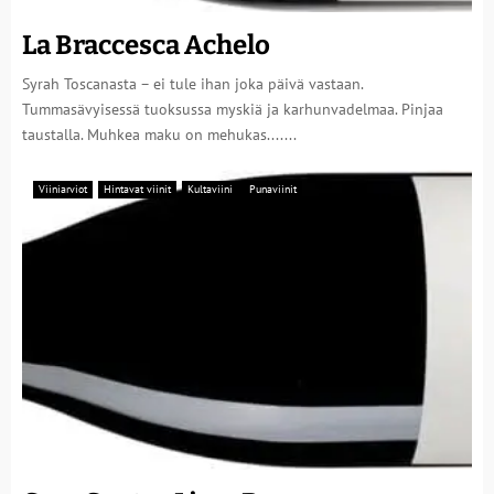
La Braccesca Achelo
Syrah Toscanasta – ei tule ihan joka päivä vastaan.
Tummasävyisessä tuoksussa myskiä ja karhunvadelmaa. Pinjaa
taustalla. Muhkea maku on mehukas.......
Viiniarviot
Hintavat viinit
Kultaviini
Punaviinit