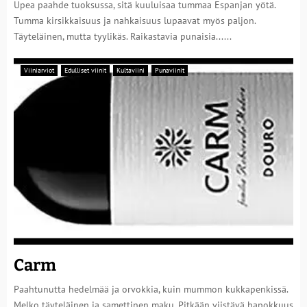
Upea paahde tuoksussa, sitä kuuluisaa tummaa Espanjan yötä.
Tumma kirsikkaisuus ja nahkaisuus lupaavat myös paljon.
Täyteläinen, mutta tyylikäs. Raikastavia punaisia......
Viiniarviot
Edulliset viinit
Kultaviini
Punaviinit
Carm
Paahtunutta hedelmää ja orvokkia, kuin mummon kukkapenkissä.
Melko täyteläinen ja samettinen maku. Pitkään viistävä hapokkuus