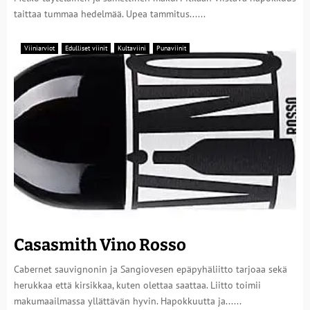
taittaa tummaa hedelmää. Upea tammitus......
Viiniarviot
Edulliset viinit
Kultaviini
Punaviinit
Casasmith Vino Rosso
Cabernet sauvignonin ja Sangiovesen epäpyhäliitto tarjoaa sekä
herukkaa että kirsikkaa, kuten olettaa saattaa. Liitto toimii
makumaailmassa yllättävän hyvin. Hapokkuutta ja......