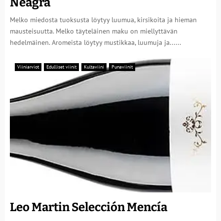
Neagra
Melko miedosta tuoksusta löytyy luumua, kirsikoita ja hieman
mausteisuutta. Melko täyteläinen maku on miellyttävän
hedelmäinen. Aromeista löytyy mustikkaa, luumuja ja......
Viiniarviot
Edulliset viinit
Kultaviini
Punaviinit
Leo Martin Selección Mencía