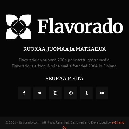
RUOKAA, JUOMAA JA MATKAILUA
Flavorado on vuonna 2004 perustettu gastromedia.
Flavorado is a food & wine media founded 2004 in Finland.
SEURAA MEITÄ
@2026 - flavorado.com | All Right Reserved. Designed and Developed by
e-Strand
Oy