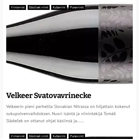
Viiniarviot
Edulliset viinit
Kultaviini
Punaviinit
Velkeer Svatovavrinecke
Velkeerin pieni perhetila Slovakian Nitrassa on hiljattain kokenut
sukupolvenvaihdoksen. Nuori isäntä ja viinintekijä Tomáš
Sládeček on ottanut ohjat käsiinsä ja......
Viiniarviot
Edulliset viinit
Kultaviini
Punaviinit