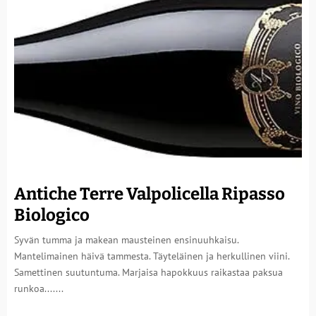
Antiche Terre Valpolicella Ripasso
Biologico
Syvän tumma ja makean mausteinen ensinuuhkaisu.
Mantelimainen häivä tammesta. Täyteläinen ja herkullinen viini.
Samettinen suutuntuma. Marjaisa hapokkuus raikastaa paksua
runkoa.......