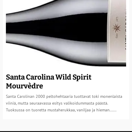
Santa Carolina Wild Spirit
Mourvèdre
Santa Carolinan 2000 peltohehtaaria tuottavat toki monenlaista
viiniä, mutta seuraavassa esitys valikoidummasta päästä.
Tuoksussa on tuoretta mustaherukkaa, vaniljaa ja hieman......