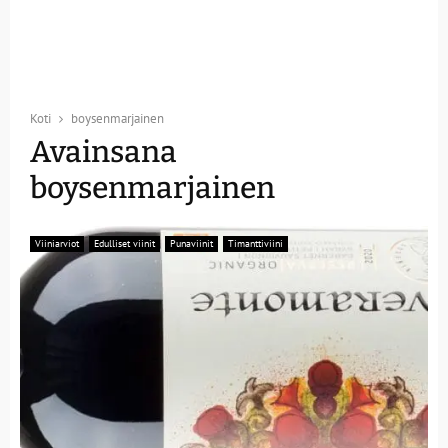
Koti
boysenmarjainen
Avainsana
boysenmarjainen
Viiniarviot
Edulliset viinit
Punaviinit
Timanttiviini