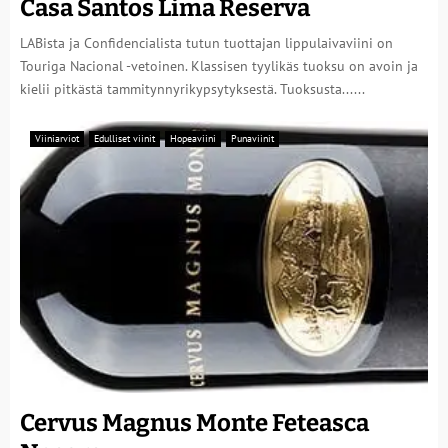
Casa Santos Lima Reserva
LABista ja Confidencialista tutun tuottajan lippulaivaviini on
Touriga Nacional -vetoinen. Klassisen tyylikäs tuoksu on avoin ja
kielii pitkästä tammitynnyrikypsytyksestä. Tuoksusta......
Viiniarviot
Edulliset viinit
Hopeaviini
Punaviinit
Cervus Magnus Monte Feteasca