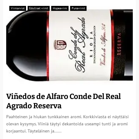
Viiniarviot
Edulliset viinit
Hopeaviini
Punaviinit
Viñedos de Alfaro Conde Del Real
Agrado Reserva
Paahteinen ja hiukan tunkkainen aromi. Korkkiviasta ei näyttäisi
olevan kysymys. Viiniä täytyi dekantoida useampi tunti ja aromi
korjaantui. Täyteläinen ja......