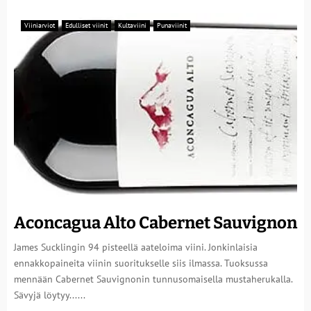
Viiniarviot
Edulliset viinit
Kultaviini
Punaviinit
Aconcagua Alto Cabernet Sauvignon
James Sucklingin 94 pisteellä aateloima viini. Jonkinlaisia
ennakkopaineita viinin suoritukselle siis ilmassa. Tuoksussa
mennään Cabernet Sauvignonin tunnusomaisella mustaherukalla.
Sävyjä löytyy......