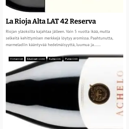
La Rioja Alta LAT 42 Reserva
Riojan yläoksilta kajahtaa jälleen. Vain 5 vuotta ikää, mutta
selkeitä kehittymisen merkkejä löytyy aromissa. Paahtunutta,
marmeladiin kääntyvää hedelmäisyyttä, luumua ja......
Viiniarviot
Edulliset viinit
Kultaviini
Punaviinit