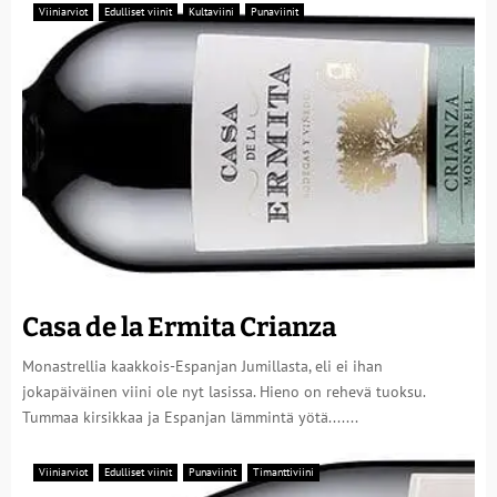
Viiniarviot
Edulliset viinit
Kultaviini
Punaviinit
Casa de la Ermita Crianza
Monastrellia kaakkois-Espanjan Jumillasta, eli ei ihan
jokapäiväinen viini ole nyt lasissa. Hieno on rehevä tuoksu.
Tummaa kirsikkaa ja Espanjan lämmintä yötä.......
Viiniarviot
Edulliset viinit
Punaviinit
Timanttiviini