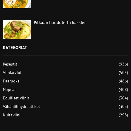
Pitkään haudutettu kassler
KATEGORIAT
Reseptit
(936)
Viiniarviot
(505)
Pääruoka
(486)
Nopeat
(408)
Edulliset viinit
(304)
Vähähiilihydraattiset
(303)
Kultaviini
(298)