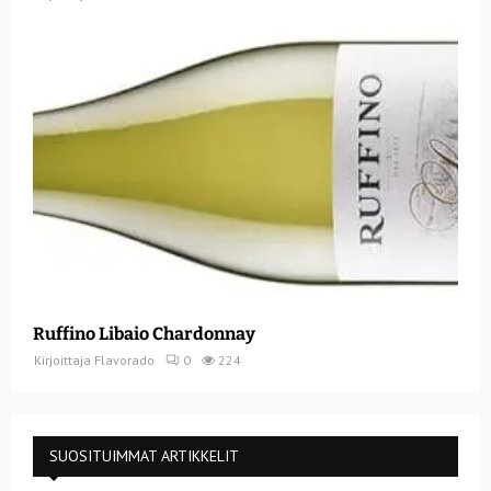
Ruffino Libaio Chardonnay
Kirjoittaja
Flavorado
0
224
SUOSITUIMMAT ARTIKKELIT