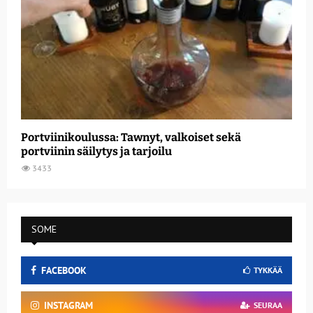
Portviinikoulussa: Tawnyt, valkoiset sekä
portviinin säilytys ja tarjoilu
3433
SOME
FACEBOOK
TYKKÄÄ
INSTAGRAM
SEURAA