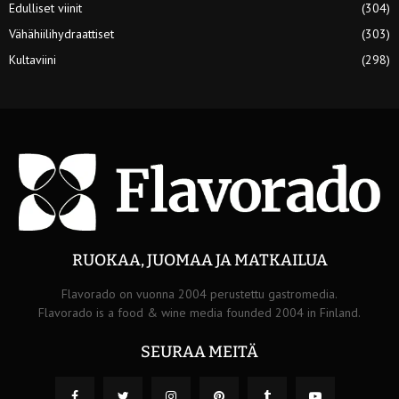
Edulliset viinit
(304)
Vähähiilihydraattiset
(303)
Kultaviini
(298)
RUOKAA, JUOMAA JA MATKAILUA
Flavorado on vuonna 2004 perustettu gastromedia.
Flavorado is a food & wine media founded 2004 in Finland.
SEURAA MEITÄ