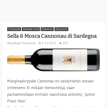
Viiniarviot
Edulliset viinit
Kultaviini
Punaviinit
Sella & Mosca Cannonau di Sardegna
Kirjoittaja
Flavorado
1.11.2021
281
Marginaalirypäle Cannonau on säväyttänyt useaan
otteeseen. Ei mikään hienostelija, vaan
parhaimmillaan erittäin nautittava arkiviini; ”juntin
Pinot Noir”.