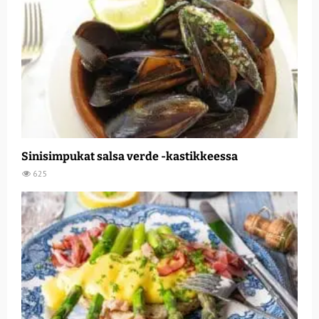
Sinisimpukat salsa verde -kastikkeessa
625