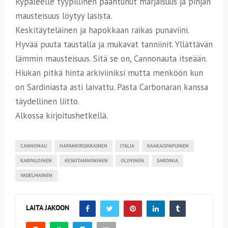
Rypäleelle tyypillinen paahtunut marjaisuus ja pinjan
mausteisuus löytyy lasista.
Keskitäyteläinen ja hapokkaan raikas punaviini.
Hyvää puuta taustalla ja mukavat tanniinit. Yllättävän
lämmin mausteisuus. Sitä se on, Cannonauta itseään.
Hiukan pitkä hinta arkiviiniksi mutta menköön kun
on Sardiniasta asti laivattu. Pasta Carbonaran kanssa
täydellinen liitto.
Alkossa kirjoitushetkellä.
CANNONAU
HAPANKIRSIKKAINEN
ITALIA
KAAKAOPAPUINEN
KARPALOINEN
KESKITANNIININEN
OLIIVINEN
SARDINIA
VADELMAINEN
LAITA JAKOON