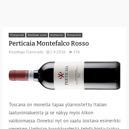
Viiniarviot
Edulliset viinit
Kultaviini
Punaviinit
Perticaia Montefalco Rosso
Kirjoittaja
Flavorado
2.4.2016
136
Toscana on monella tapaa yliarvostettu Italian
laatuviinialueista ja se näkyy myös Alkon
valikoimassa. Onneksi nyt on saatu loistava esimerkki
viereisen Umbrian kyvykkyydestä tehdä hinta-laatua.