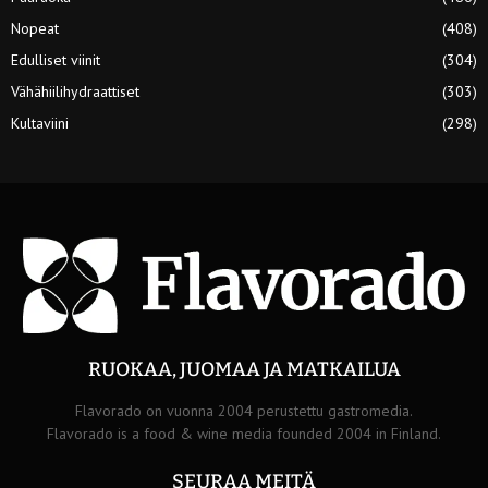
Nopeat
(408)
Edulliset viinit
(304)
Vähähiilihydraattiset
(303)
Kultaviini
(298)
RUOKAA, JUOMAA JA MATKAILUA
Flavorado on vuonna 2004 perustettu gastromedia.
Flavorado is a food & wine media founded 2004 in Finland.
SEURAA MEITÄ