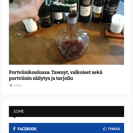
Portviinikoulussa: Tawnyt, valkoiset sekä
portviinin säilytys ja tarjoilu
3435
SOME
FACEBOOK
TYKKÄÄ