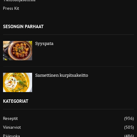
Press Kit
SESONGIN PARHAAT
Syyspata
Samettinen kurpitsakeitto
KATEGORIAT
Reseptit
(936)
Viiniarviot
(505)
Pääruoka
(486)