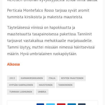
Perticaia Montefalco Rosso tarjoaa syvät aromit
tummista kirsikoista ja makeista mausteista.
Täyteläisessä viinissä on hapokkuutta ja
mausteisuutta tasapainoisessa paketissa. Tanniinit
tarjoavat vastakaikua mehukkaalle marjaisuudelle.
Tammi löytyy, muttei missään nimessä häiritsevissä
määrin. Hyvä umbrialainen ruokapöytään.
Alkossa
2013
HAPANKIRSIKKAINEN
ITALIA
KEVYEN PAAHTEINEN
KYPSÄN KARPALOINEN
MAUSTEINEN
TANNIININEN
TUMMAN LUUMUINEN
UMBRIA