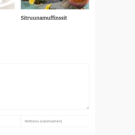
Sitruunamuffinssit