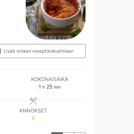
Lisää omaan reseptikokoelmaan
KOKONAISAIKA
t
m
1
25
h
min
u
i
n
n
t
ANNOKSET
i
6