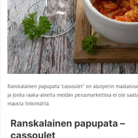
Ranskalainen papupata ”cassoulet” on alunperin maalaisru
ja jonka raaka-aineita meidän perusmarketissa ei ole saatav
mausta tinkimättä.
Ranskalainen papupata –
cassoulet