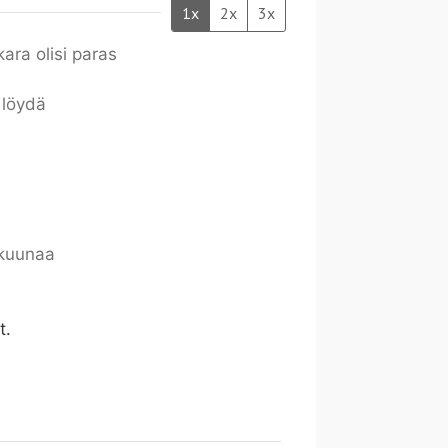
1x
2x
3x
ra olisi paras
t löydä
akuunaa
t.