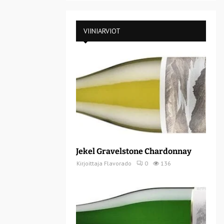
VIINIARVIOT
Jekel Gravelstone Chardonnay
Kirjoittaja
Flavorado
0
136