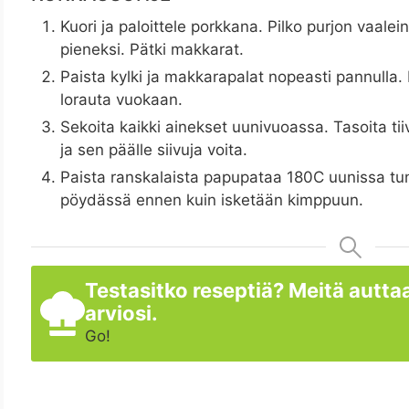
Kuori ja paloittele porkkana. Pilko purjon vaale
pieneksi. Pätki makkarat.
Paista kylki ja makkarapalat nopeasti pannulla. 
lorauta vuokaan.
Sekoita kaikki ainekset uunivuoassa. Tasoita tiiv
ja sen päälle siivuja voita.
Paista ranskalaista papupataa 180C uunissa tun
pöydässä ennen kuin isketään kimppuun.
Testasitko reseptiä? Meitä auttaa
arviosi.
Go!