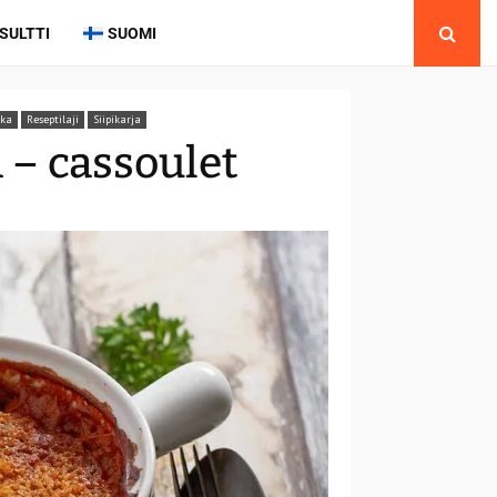
SULTTI
SUOMI
ka
Reseptilaji
Siipikarja
 – cassoulet