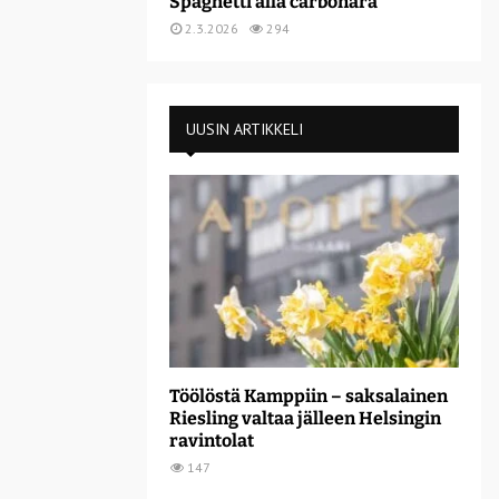
Spaghetti alla carbonara
2.3.2026
294
UUSIN ARTIKKELI
Töölöstä Kamppiin – saksalainen
Riesling valtaa jälleen Helsingin
ravintolat
147