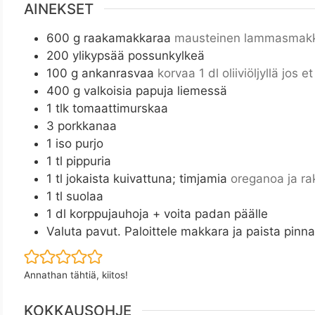
AINEKSET
600
g
raakamakkaraa
mausteinen lammasmakka
200
ylikypsää possunkylkeä
100
g
ankanrasvaa
korvaa 1 dl oliiviöljyllä jos e
400
g
valkoisia papuja liemessä
1
tlk tomaattimurskaa
3
porkkanaa
1
iso purjo
1
tl
pippuria
1
tl
jokaista kuivattuna; timjamia
oreganoa ja r
1
tl
suolaa
1
dl
korppujauhoja + voita padan päälle
Valuta pavut. Paloittele makkara ja paista pinna
Annathan tähtiä, kiitos!
KOKKAUSOHJE