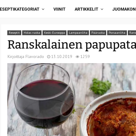
ESEPTIKATEGORIAT
VIINIT
ARTIKKELIT
JUOMAKON
Reseptit
Hidas ruoka
Keski-Eurooppa
Lampaanliha
Pääruoka
Porsaanliha
Rans
Ranskalainen papupata
Kirjoittaja
Flavorado
13.10.2019
1259