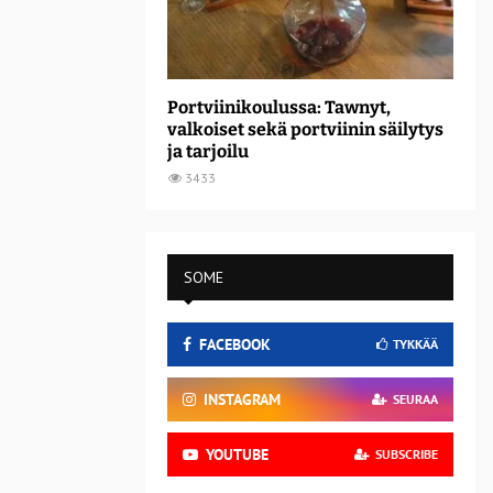
Portviinikoulussa: Tawnyt,
valkoiset sekä portviinin säilytys
ja tarjoilu
3433
SOME
FACEBOOK
TYKKÄÄ
INSTAGRAM
SEURAA
YOUTUBE
SUBSCRIBE