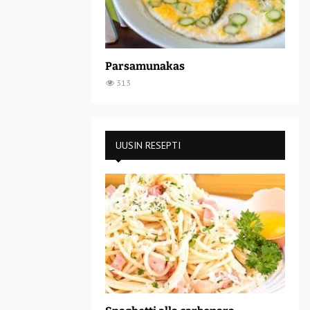
Parsamunakas
313
UUSIN RESEPTI