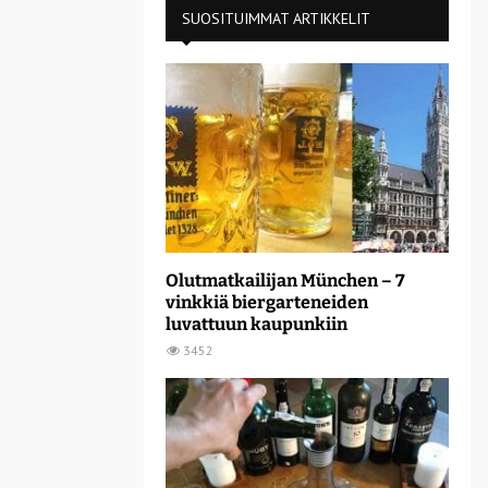
SUOSITUIMMAT ARTIKKELIT
Olutmatkailijan München – 7
vinkkiä biergarteneiden
luvattuun kaupunkiin
3452