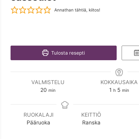
Annathan tähtiä, kiitos!
Tulosta resepti
VALMISTELU
KOKKAUSAIKA
m
t
m
20
1
5
min
h
min
i
u
i
n
n
n
t
RUOKALAJI
KEITTIÖ
i
Pääruoka
Ranska