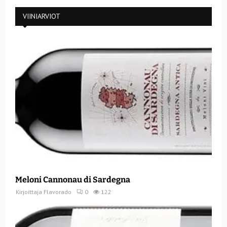
VIINIARVIOT
Meloni Cannonau di Sardegna
Kirjoittaja
Flavorado
0
122