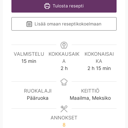
Tulosta resepti
Lisää omaan reseptikokoelmaan
VALMISTELU
KOKKAUSAIK
KOKONAISAI
m
15
min
A
KA
i
h
h
m
2
h
2
h
15
min
n
i
n
RUOKALAJI
KEITTIÖ
Pääruoka
Maailma, Meksiko
ANNOKSET
8