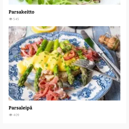
Parsakeitto
545
Parsaleipä
409