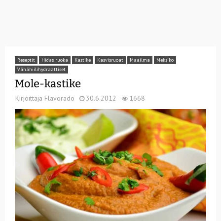
Reseptit
Hidas ruoka
Kastike
Kasvisruoat
Maailma
Meksiko
Vähähiilihydraattiset
Mole-kastike
Kirjoittaja
Flavorado
30.6.2012
1668