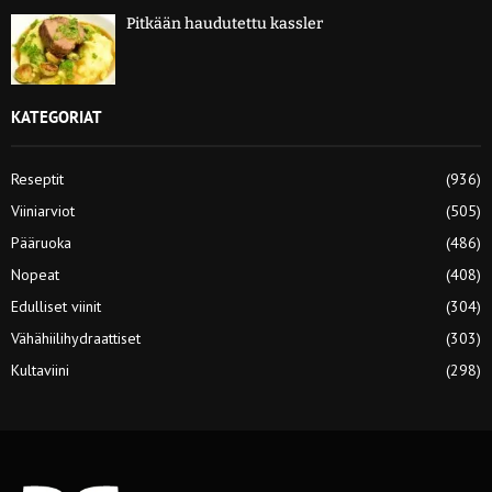
Pitkään haudutettu kassler
KATEGORIAT
Reseptit
(936)
Viiniarviot
(505)
Pääruoka
(486)
Nopeat
(408)
Edulliset viinit
(304)
Vähähiilihydraattiset
(303)
Kultaviini
(298)