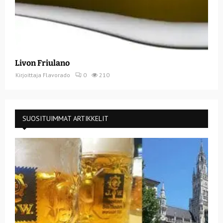
Livon Friulano
Kirjoittaja
Flavorado
0
210
SUOSITUIMMAT ARTIKKELIT