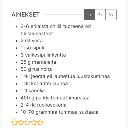
AINEKSET
1x
2x
3x
3-6
erilaista chiliä tuoreena
eri
tulisuusasteet
2
rkl
voita
1
iso sipuli
3
valkosipulinkynttä
25
g
manteleita
50
g
rusinoita
1
rkl
jeeraa eli jauhettua juustokuminaa
1
rkl
korianterijauhoa
1
tl
kanelia
400
g
purkki tomaattimurskaa
2-4
rkl
ruokosokeria
10-70
grammaa tummaa suklaata