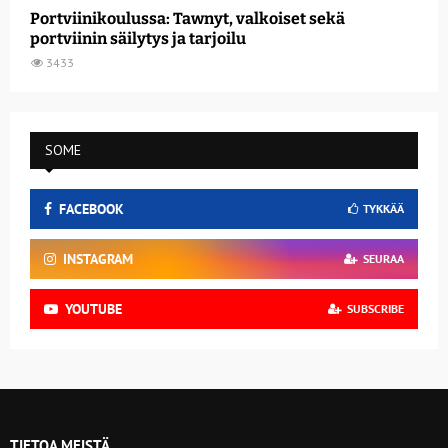
Portviinikoulussa: Tawnyt, valkoiset sekä
portviinin säilytys ja tarjoilu
3433
SOME
FACEBOOK
TYKKÄÄ
INSTAGRAM
SEURAA
YOUTUBE
SUBSCRIBE
TIETOA MEISTÄ