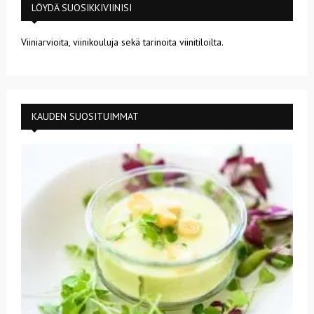
LÖYDÄ SUOSIKKIVIINISI
Viiniarvioita, viinikouluja sekä tarinoita viinitiloilta.
KAUDEN SUOSITUIMMAT