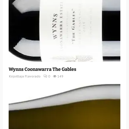
Wynns Coonawarra The Gables
Kirjoittaja
Flavorado
0
149