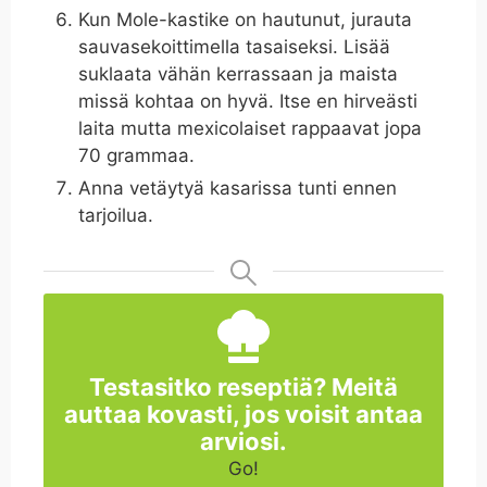
Kun Mole-kastike on hautunut, jurauta
sauvasekoittimella tasaiseksi. Lisää
suklaata vähän kerrassaan ja maista
missä kohtaa on hyvä. Itse en hirveästi
laita mutta mexicolaiset rappaavat jopa
70 grammaa.
Anna vetäytyä kasarissa tunti ennen
tarjoilua.
Testasitko reseptiä? Meitä
auttaa kovasti, jos voisit antaa
arviosi.
Go!