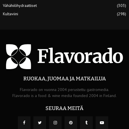
Vähähiilihydraattiset
(303)
Kultaviini
(298)
RUOKAA, JUOMAA JA MATKAILUA
Flavorado on vuonna 2004 perustettu gastromedia.
Flavorado is a food & wine media founded 2004 in Finland.
SEURAA MEITÄ