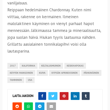
vaniljaisuus.
Reippaan hedelmäinen Chardonnay. Kuten nimi
viittaa, rakenne on kermainen. Ilmeinen
malolaktinen käyminen on vienyt parhaat hapot
mennessään. Jälkimaussa tammea ja mineraalisuutta,
jopa suolan häivä. Hiukan tyyris laatuunsa nähden.
Grillattu aasialainen tonnikalapihvi voisi olla
lautasparina.
2017
KALIFORNIA
KELTALUUMUINEN
KESKIHAPOKAS
KEVYEN MANGOINEN
KUIVA
KYPSÄN APRIKOOSINEN
PÄHKINÄINEN
TAMMINEN
USA
LAITA JAKOON