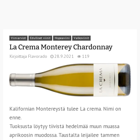
Viiniarviot
Edulliset viinit
Hopeaviini
Valkoviinit
La Crema Monterey Chardonnay
Kirjoittaja
Flavorado
28.9.2021
119
Kalifornian Montereystä tulee La crema. Nimi on
enne.
Tuoksusta löytyy tiivistä hedelmää muun muassa
aprikoosin muodossa. Taustalta leijailee tammen