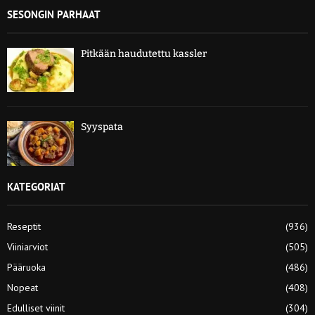
SESONGIN PARHAAT
Pitkään haudutettu kassler
Syyspata
KATEGORIAT
Reseptit
(936)
Viiniarviot
(505)
Pääruoka
(486)
Nopeat
(408)
Edulliset viinit
(304)