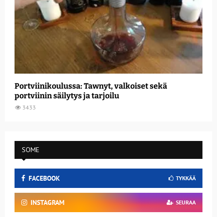
Portviinikoulussa: Tawnyt, valkoiset sekä
portviinin säilytys ja tarjoilu
3433
SOME
FACEBOOK
TYKKÄÄ
INSTAGRAM
SEURAA