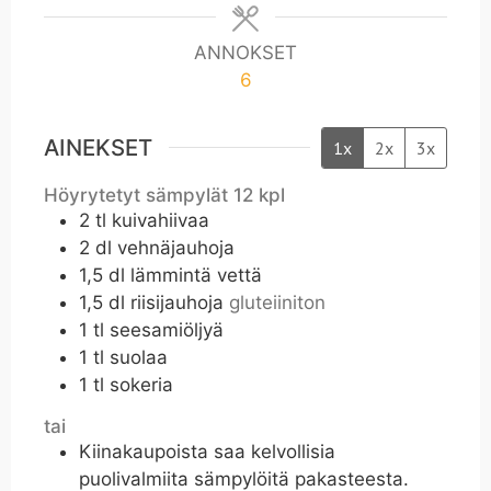
ANNOKSET
6
AINEKSET
1x
2x
3x
Höyrytetyt sämpylät 12 kpl
2
tl
kuivahiivaa
2
dl
vehnäjauhoja
1,5
dl
lämmintä vettä
1,5
dl
riisijauhoja
gluteiiniton
1
tl
seesamiöljyä
1
tl
suolaa
1
tl
sokeria
tai
Kiinakaupoista saa kelvollisia
puolivalmiita sämpylöitä pakasteesta.