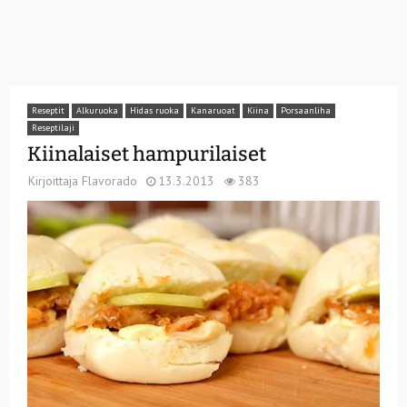
Reseptit
Alkuruoka
Hidas ruoka
Kanaruoat
Kiina
Porsaanliha
Reseptilaji
Kiinalaiset hampurilaiset
Kirjoittaja
Flavorado
13.3.2013
383