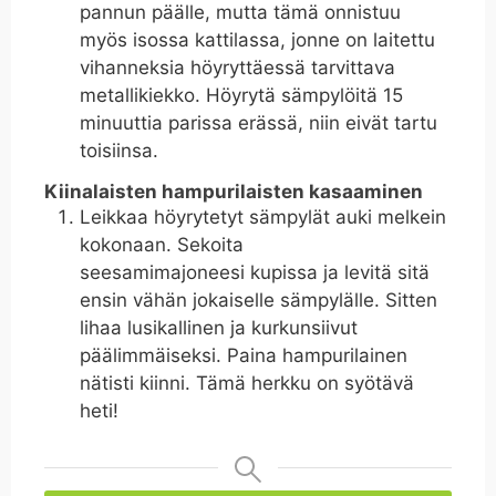
pannun päälle, mutta tämä onnistuu
myös isossa kattilassa, jonne on laitettu
vihanneksia höyryttäessä tarvittava
metallikiekko. Höyrytä sämpylöitä 15
minuuttia parissa erässä, niin eivät tartu
toisiinsa.
Kiinalaisten hampurilaisten kasaaminen
Leikkaa höyrytetyt sämpylät auki melkein
kokonaan. Sekoita
seesamimajoneesi kupissa ja levitä sitä
ensin vähän jokaiselle sämpylälle. Sitten
lihaa lusikallinen ja kurkunsiivut
päälimmäiseksi. Paina hampurilainen
nätisti kiinni. Tämä herkku on syötävä
heti!