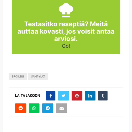
Testasitko reseptiä? Meitä
auttaa kovasti, jos voisit antaa
arviosi.
Go!
BROILERI
SÄMPYLÄT
LAITA JAKOON