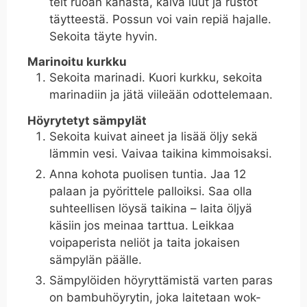
teit ruoan kanasta, kaiva luut ja rustot
täytteestä. Possun voi vain repiä hajalle.
Sekoita täyte hyvin.
Marinoitu kurkku
Sekoita marinadi. Kuori kurkku, sekoita
marinadiin ja jätä viileään odottelemaan.
Höyrytetyt sämpylät
Sekoita kuivat aineet ja lisää öljy sekä
lämmin vesi. Vaivaa taikina kimmoisaksi.
Anna kohota puolisen tuntia. Jaa 12
palaan ja pyörittele palloiksi. Saa olla
suhteellisen löysä taikina – laita öljyä
käsiin jos meinaa tarttua. Leikkaa
voipaperista neliöt ja taita jokaisen
sämpylän päälle.
Sämpylöiden höyryttämistä varten paras
on bambuhöyrytin, joka laitetaan wok-