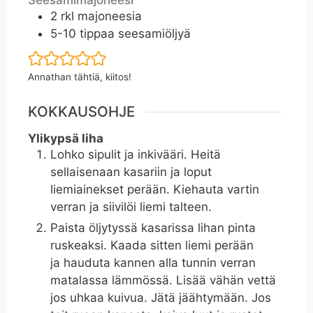
2
rkl
majoneesia
5-10
tippaa seesamiöljyä
Annathan tähtiä, kiitos!
KOKKAUSOHJE
Ylikypsä liha
Lohko sipulit ja inkivääri. Heitä
sellaisenaan kasariin ja loput
liemiainekset perään. Kiehauta vartin
verran ja siivilöi liemi talteen.
Paista öljytyssä kasarissa lihan pinta
ruskeaksi. Kaada sitten liemi perään
ja hauduta kannen alla tunnin verran
matalassa lämmössä. Lisää vähän vettä
jos uhkaa kuivua. Jätä jäähtymään. Jos