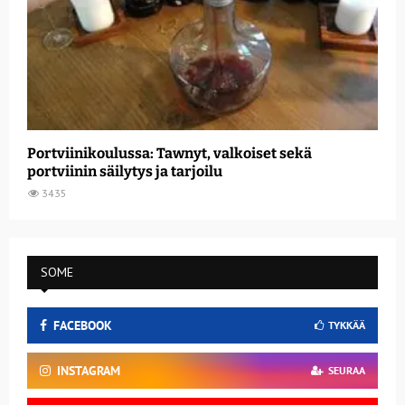
Portviinikoulussa: Tawnyt, valkoiset sekä
portviinin säilytys ja tarjoilu
3435
SOME
FACEBOOK
TYKKÄÄ
INSTAGRAM
SEURAA