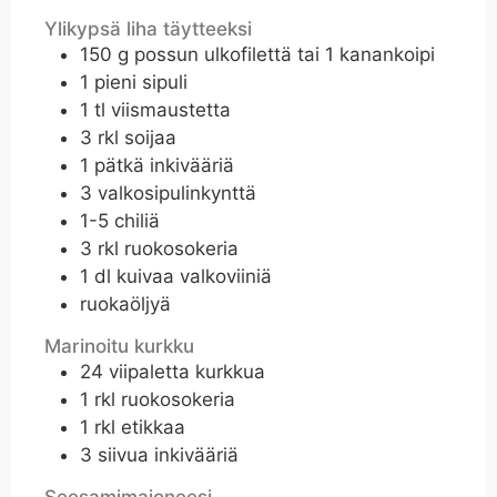
Ylikypsä liha täytteeksi
150
g
possun ulkofilettä tai 1 kanankoipi
1
pieni sipuli
1
tl
viismaustetta
3
rkl
soijaa
1
pätkä inkivääriä
3
valkosipulinkynttä
1-5
chiliä
3
rkl
ruokosokeria
1
dl
kuivaa valkoviiniä
ruokaöljyä
Marinoitu kurkku
24
viipaletta kurkkua
1
rkl
ruokosokeria
1
rkl
etikkaa
3
siivua inkivääriä
Seesamimajoneesi