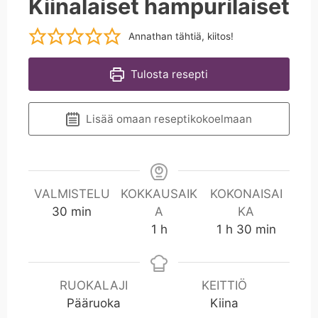
Kiinalaiset hampurilaiset
Annathan tähtiä, kiitos!
Tulosta resepti
Lisää omaan reseptikokoelmaan
VALMISTELU
KOKKAUSAIK
KOKONAISAI
m
30
min
A
KA
i
t
t
m
1
h
1
h
30
min
n
u
u
i
n
n
n
t
t
RUOKALAJI
KEITTIÖ
i
i
Pääruoka
Kiina