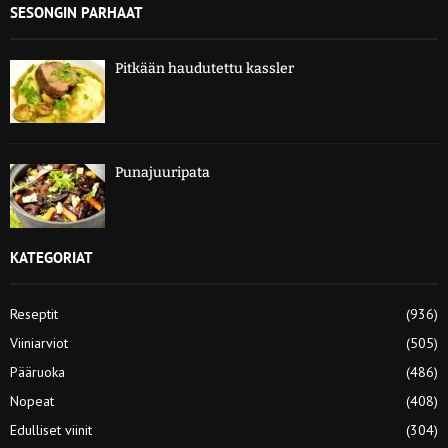
SESONGIN PARHAAT
Pitkään haudutettu kassler
Punajuuripata
KATEGORIAT
Reseptit
(936)
Viiniarviot
(505)
Pääruoka
(486)
Nopeat
(408)
Edulliset viinit
(304)