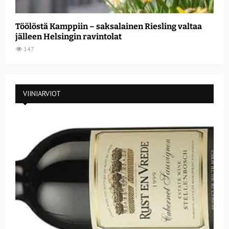
Töölöstä Kamppiin – saksalainen Riesling valtaa
jälleen Helsingin ravintolat
147
VIINIARVIOT