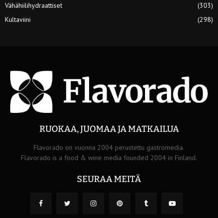
Vähähiilihydraattiset
(303)
Kultaviini
(298)
RUOKAA, JUOMAA JA MATKAILUA
Flavorado on vuonna 2004 perustettu gastromedia.
Flavorado is a food & wine media founded 2004 in Finland.
SEURAA MEITÄ