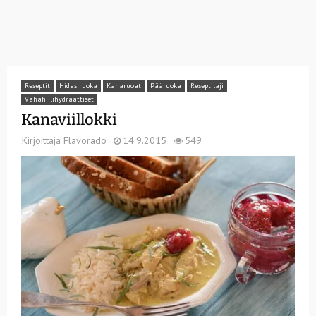
Reseptit
Hidas ruoka
Kanaruoat
Pääruoka
Reseptilaji
Vähähiilihydraattiset
Kanaviillokki
Kirjoittaja
Flavorado
14.9.2015
549