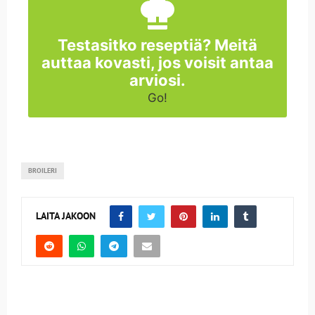
Testasitko reseptiä? Meitä
auttaa kovasti, jos voisit antaa
arviosi.
Go!
BROILERI
LAITA JAKOON