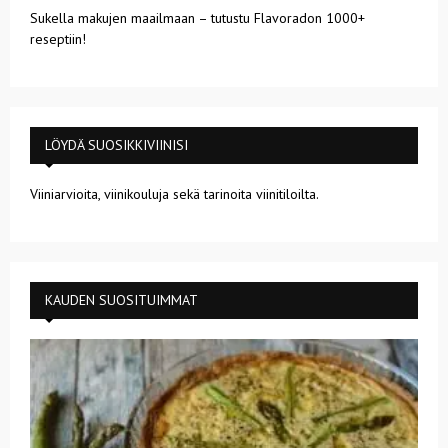
Sukella makujen maailmaan – tutustu Flavoradon 1000+
reseptiin!
LÖYDÄ SUOSIKKIVIINISI
Viiniarvioita, viinikouluja sekä tarinoita viinitiloilta.
KAUDEN SUOSITUIMMAT