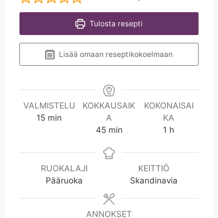
Tulosta resepti
Lisää omaan reseptikokoelmaan
VALMISTELU
KOKKAUSAIK
KOKONAISAI
m
15
min
A
KA
i
m
t
45
min
1
h
n
i
u
n
n
t
RUOKALAJI
KEITTIÖ
i
Pääruoka
Skandinavia
ANNOKSET