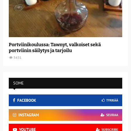
Portviinikoulussa: Tawnyt, valkoiset sekä
portviinin säilytys ja tarjoilu
3431
SOME
FACEBOOK
TYKKÄÄ
INSTAGRAM
SEURAA
YOUTUBE
SUBSCRIBE