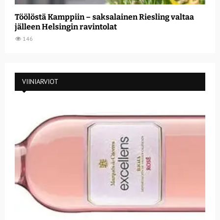
Töölöstä Kamppiin – saksalainen Riesling valtaa
jälleen Helsingin ravintolat
146
VIINIARVIOT