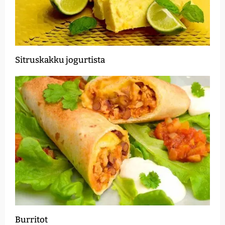
Sitruskakku jogurtista
Burritot