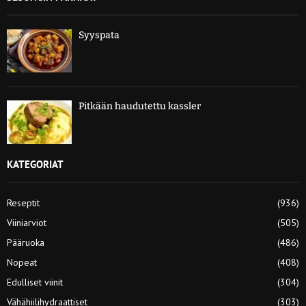
Syyspata
Pitkään haudutettu kassler
KATEGORIAT
Reseptit
(936)
Viiniarviot
(505)
Pääruoka
(486)
Nopeat
(408)
Edulliset viinit
(304)
Vähähiilihydraattiset
(303)