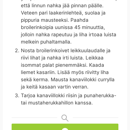
että linnun nahka jää pinnan päälle.
Veteen pari laakerinlehteä, suolaa ja
pippuria mausteeksi. Paahda
broilerinkoipia uunissa 45 minuuttia,
jolloin nahka rapeutuu ja liha irtoaa luista
melkein puhaltamalla.
Nosta broilerinkoivet leikkuulaudalle ja
riivi lihat ja nahka irti luista. Leikkaa
isommat palat pienemmäksi. Kaada
liemet kasariin. Lisää myös riivitty liha
sekä kerma. Mausta kanaviilokki currylla
ja keitä kasaan vartin verran.
Tarjoa kanaviillokki riisin ja punaherukka-
tai mustaherukkahillon kanssa.