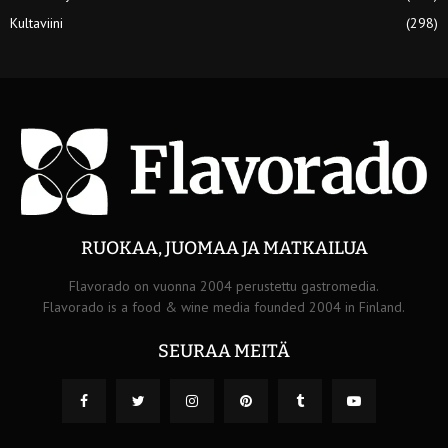
Kultaviini
(298)
RUOKAA, JUOMAA JA MATKAILUA
Flavorado on vuonna 2004 perustettu gastromedia.
Flavorado is a food & wine media founded 2004 in Finland.
SEURAA MEITÄ