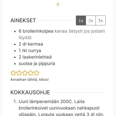
6
AINEKSET
1x
2x
3x
6
broilerinkoipea
kanaa tietysti jos jostain
löydät
2
dl
kermaa
1
rkl
currya
2
laakerinlehteä
suolaa ja pippuria
Annathan tähtiä, kiitos!
KOKKAUSOHJE
Uuni lämpenemään 200C. Laita
broilerinkoivet uunivuokaan nahkapuoli
ylöspäin. Lorauta vuokaan vettä 3 dl niin,