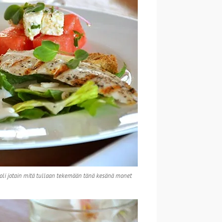
oli jotain mitä tullaan tekemään tänä kesänä monet