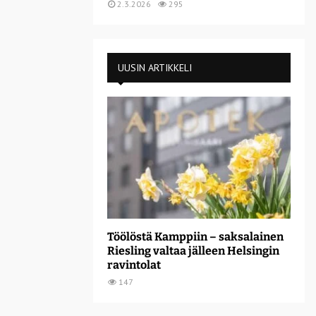
2.3.2026
295
UUSIN ARTIKKELI
Töölöstä Kamppiin – saksalainen
Riesling valtaa jälleen Helsingin
ravintolat
147