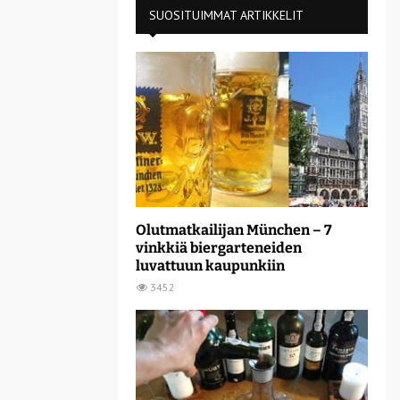
SUOSITUIMMAT ARTIKKELIT
Olutmatkailijan München – 7
vinkkiä biergarteneiden
luvattuun kaupunkiin
3452