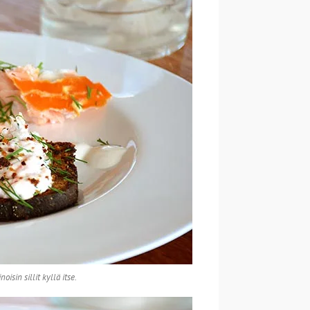
isin sillit kyllä itse.