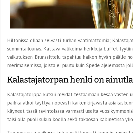
Hiltonissa ollaan selvästi turhan vaatimattomia; Kalasta
sunnuntailounas. Kattava valikoima herkkuja buffet-tyyliin
vaikutuksen. Brunssittelu tapahtuu kaiken hyvän päälle nos
merimaisemissa, joista ei puutu kuin Spede ajelemasta joll
Kalastajatorpan henki on ainutl
Kalastajatorppa kutsui meidät testaamaan kesää vasten uu
paikka alkoi täyttyä nopeasti kaikenkirjavasta asiakaskunna
käyneet tässä ravintolassa varmasti useita vuosikymmeniä. 
taisi olla puoli sukua koolla sekä takaosan kabinetissa ylio
Tämmöisessä paikassa tulee välittömästi lämmin, rauhalli