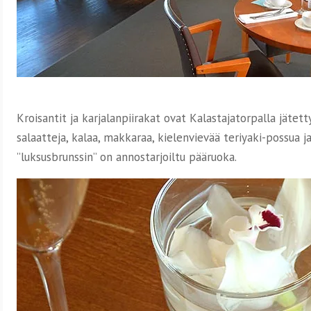
Kroisantit ja karjalanpiirakat ovat Kalastajatorpalla jätetty
salaatteja, kalaa, makkaraa, kielenvievää teriyaki-possua j
”luksusbrunssin” on annostarjoiltu pääruoka.