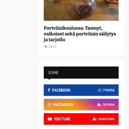
Portviinikoulussa: Tawnyt,
valkoiset sekä portviinin säilytys
ja tarjoilu
3433
SOME
FACEBOOK
TYKKÄÄ
INSTAGRAM
SEURAA
YOUTUBE
SUBSCRIBE