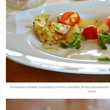
Yksinkertaisuudestaan huolimatta kuminalla maustettu fenkoli-perunasalaatti 
kerrat.