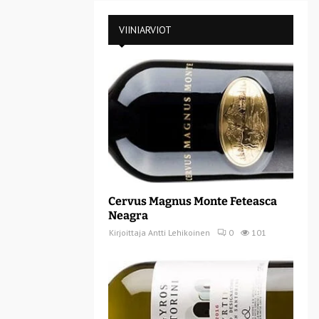
VIINIARVIOT
Cervus Magnus Monte Feteasca
Neagra
Kirjoittaja
Antti Lehikoinen
0
101