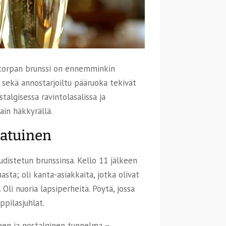
jatorpan brunssi on ennemminkin
 sekä annostarjoiltu pääruoka tekivät
talgisessa ravintolasalissa ja
ain häkkyrällä.
aatuinen
distetun brunssinsa. Kello 11 jälkeen
sta; oli kanta-asiakkaita, jotka olivat
Oli nuoria lapsiperheitä. Pöytä, jossa
ppilasjuhlat.
nen ja nostalginen tunnelma –