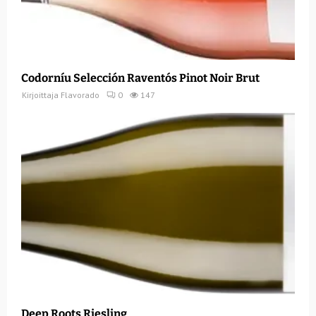
Codorníu Selección Raventós Pinot Noir Brut
Kirjoittaja
Flavorado
0
147
Deep Roots Riesling