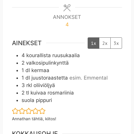
ANNOKSET
4
AINEKSET
1x
2x
3x
4
kourallista ruusukaalia
2
valkosipulinkynttä
1
dl
kermaa
1
dl
juustoraastetta
esim. Emmental
3
rkl
oliiviöljyä
2
tl
kuivaa rosmariinia
suola pippuri
Annathan tähtiä, kiitos!
KOKKAUSOHJE