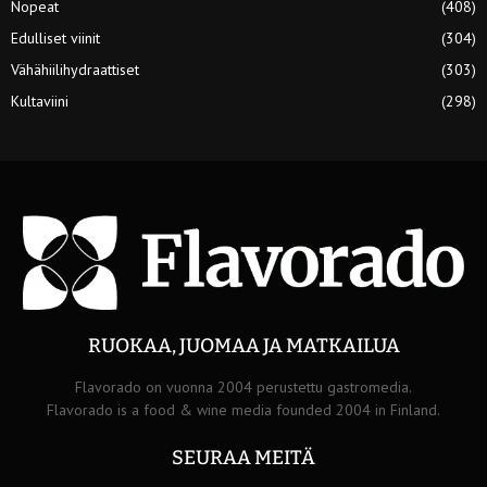
Nopeat
(408)
Edulliset viinit
(304)
Vähähiilihydraattiset
(303)
Kultaviini
(298)
RUOKAA, JUOMAA JA MATKAILUA
Flavorado on vuonna 2004 perustettu gastromedia.
Flavorado is a food & wine media founded 2004 in Finland.
SEURAA MEITÄ