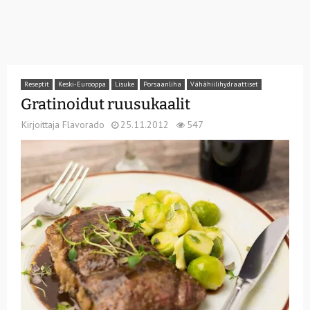
Reseptit
Keski-Eurooppa
Lisuke
Porsaanliha
Vähähiilihydraattiset
Gratinoidut ruusukaalit
Kirjoittaja
Flavorado
25.11.2012
547