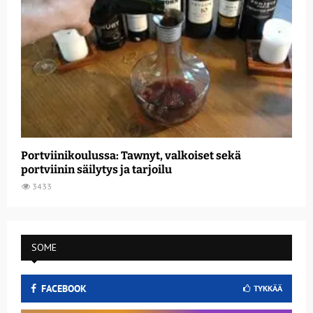
Portviinikoulussa: Tawnyt, valkoiset sekä
portviinin säilytys ja tarjoilu
3433
SOME
FACEBOOK
TYKKÄÄ