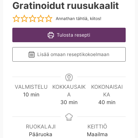
Gratinoidut ruusukaalit
Annathan tähtiä, kiitos!
Tulosta resepti
Lisää omaan reseptikokoelmaan
VALMISTELU
KOKKAUSAIK
KOKONAISAI
m
10
min
A
KA
i
m
m
30
min
40
min
n
i
i
n
n
RUOKALAJI
KEITTIÖ
Pääruoka
Maailma