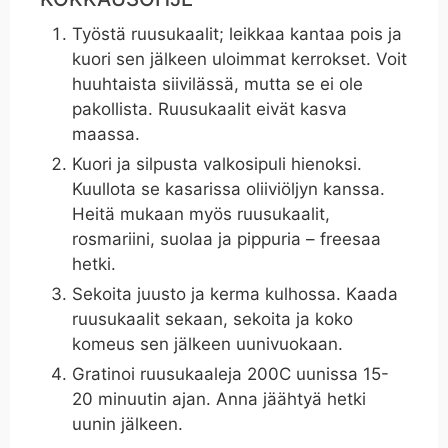
Työstä ruusukaalit; leikkaa kantaa pois ja
kuori sen jälkeen uloimmat kerrokset. Voit
huuhtaista siivilässä, mutta se ei ole
pakollista. Ruusukaalit eivät kasva
maassa.
Kuori ja silpusta valkosipuli hienoksi.
Kuullota se kasarissa oliiviöljyn kanssa.
Heitä mukaan myös ruusukaalit,
rosmariini, suolaa ja pippuria – freesaa
hetki.
Sekoita juusto ja kerma kulhossa. Kaada
ruusukaalit sekaan, sekoita ja koko
komeus sen jälkeen uunivuokaan.
Gratinoi ruusukaaleja 200C uunissa 15-
20 minuutin ajan. Anna jäähtyä hetki
uunin jälkeen.