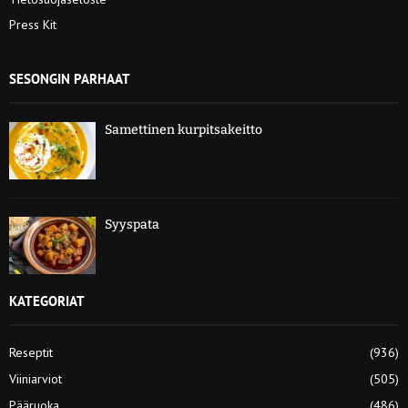
Press Kit
SESONGIN PARHAAT
Samettinen kurpitsakeitto
Syyspata
KATEGORIAT
Reseptit
(936)
Viiniarviot
(505)
Pääruoka
(486)