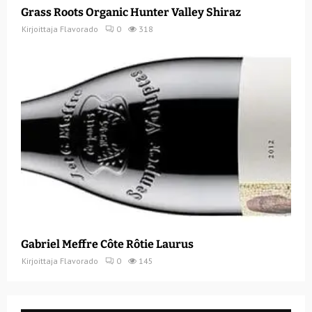
Grass Roots Organic Hunter Valley Shiraz
Kirjoittaja
Flavorado
0
318
Gabriel Meffre Côte Rôtie Laurus
Kirjoittaja
Flavorado
0
145