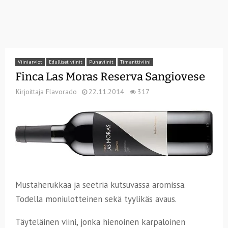
Viiniarviot
Edulliset viinit
Punaviinit
Timanttiviini
Finca Las Moras Reserva Sangiovese
Kirjoittaja
Flavorado
22.11.2014
317
Mustaherukkaa ja seetriä kutsuvassa aromissa.
Todella moniulotteinen sekä tyylikäs avaus.
Täyteläinen viini, jonka hienoinen karpaloinen