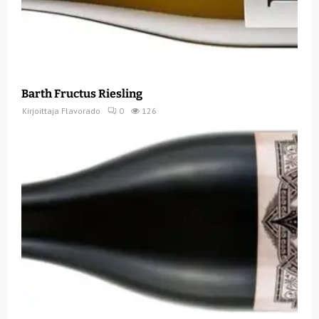
Barth Fructus Riesling
Kirjoittaja
Flavorado
0
126