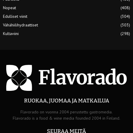
Nopeat
(408)
Edulliset viinit
(304)
Vähähiilihydraattiset
(303)
Kultaviini
(298)
RUOKAA, JUOMAA JA MATKAILUA
Flavorado on vuonna 2004 perustettu gastromedia.
Flavorado is a food & wine media founded 2004 in Finland.
SEURAA MEITÄ