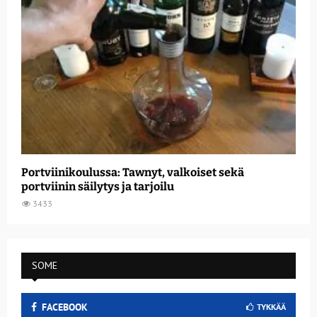
Portviinikoulussa: Tawnyt, valkoiset sekä
portviinin säilytys ja tarjoilu
3433
SOME
FACEBOOK
TYKKÄÄ