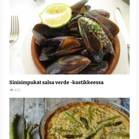
Sinisimpukat salsa verde -kastikkeessa
625