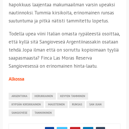
hapokkuus laajentaa makumaailman varsin upeaksi
nautinnoksi. Tummia kirsikoita, erinomainen runsas
suutuntuma ja pitkä nätisti tammitettu lopetus.
Todella upea viini Italian omasta rypäleestä osoittaa,
että kyllä sitä Sangioveseä Argentiinassakin osataan
tehdä. Jopa ilman että on sorruttu kopioimaan tyyliä
saapasmaasta? Finca Las Moras Reserva
Sangiovesessä on erinomainen hinta-laatu.
Alkossa
ARGENTIINA
HERUKKAINEN
KEVYEN TAMMINEN
KYPSÄN KIRSIKKAINEN
MAUSTEINEN
RUNSAS
SAN JUAN
SANGIOVESE
TANNIININEN