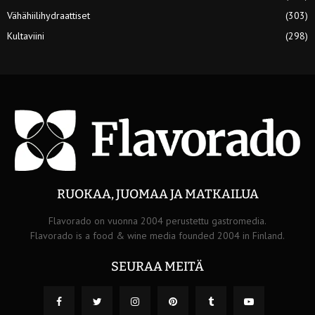
Vähähiilihydraattiset
(303)
Kultaviini
(298)
RUOKAA, JUOMAA JA MATKAILUA
Flavorado on vuonna 2004 perustettu gastromedia.
Flavorado is a food & wine media founded 2004 in Finland.
SEURAA MEITÄ