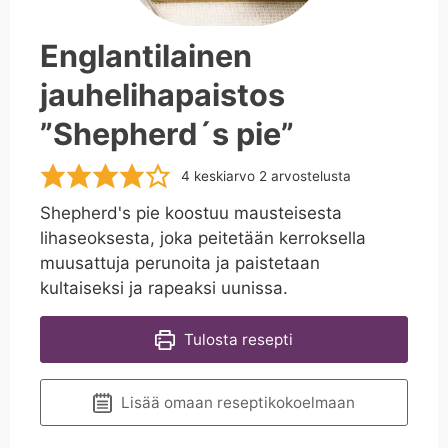
Englantilainen
jauhelihapaistos
”Shepherd´s pie”
4
keskiarvo
2
arvostelusta
Shepherd's pie koostuu mausteisesta
lihaseoksesta, joka peitetään kerroksella
muusattuja perunoita ja paistetaan
kultaiseksi ja rapeaksi uunissa.
Tulosta resepti
Lisää omaan reseptikokoelmaan