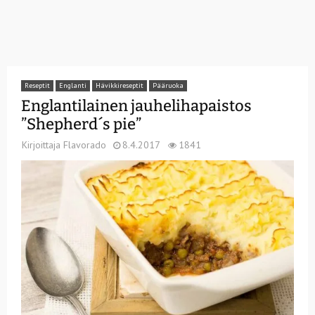
Reseptit
Englanti
Hävikkireseptit
Pääruoka
Englantilainen jauhelihapaistos
”Shepherd´s pie”
Kirjoittaja
Flavorado
8.4.2017
1841