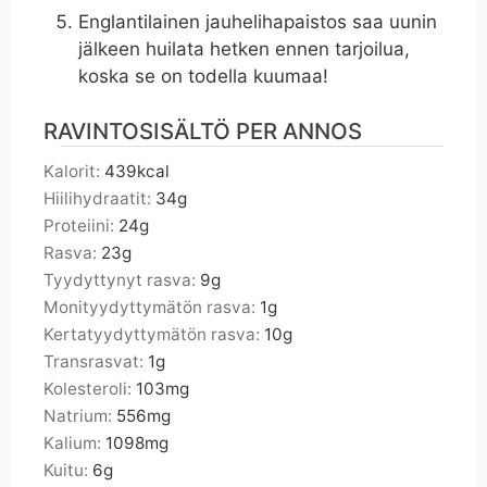
Englantilainen jauhelihapaistos saa uunin
jälkeen huilata hetken ennen tarjoilua,
koska se on todella kuumaa!
RAVINTOSISÄLTÖ PER ANNOS
Kalorit:
439
kcal
Hiilihydraatit:
34
g
Proteiini:
24
g
Rasva:
23
g
Tyydyttynyt rasva:
9
g
Monityydyttymätön rasva:
1
g
Kertatyydyttymätön rasva:
10
g
Transrasvat:
1
g
Kolesteroli:
103
mg
Natrium:
556
mg
Kalium:
1098
mg
Kuitu:
6
g