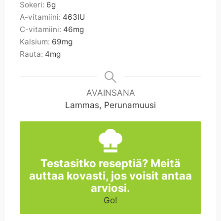
Sokeri:
6
g
A-vitamiini:
463
IU
C-vitamiini:
46
mg
Kalsium:
69
mg
Rauta:
4
mg
AVAINSANA
Lammas, Perunamuusi
Testasitko reseptiä? Meitä
auttaa kovasti, jos voisit antaa
arviosi.
Go!