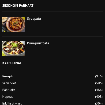
SESONGIN PARHAAT
Syyspata
Punajuuripata
KATEGORIAT
Reseptit
(936)
Viiniarviot
(505)
Pääruoka
(486)
Nopeat
(408)
Edulliset viinit
(304)