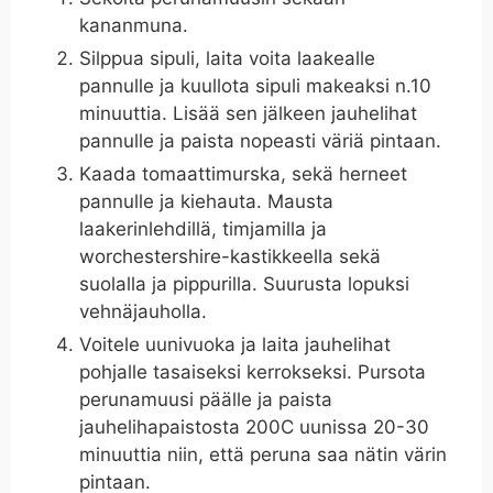
kananmuna.
Silppua sipuli, laita voita laakealle
pannulle ja kuullota sipuli makeaksi n.10
minuuttia. Lisää sen jälkeen jauhelihat
pannulle ja paista nopeasti väriä pintaan.
Kaada tomaattimurska, sekä herneet
pannulle ja kiehauta. Mausta
laakerinlehdillä, timjamilla ja
worchestershire-kastikkeella sekä
suolalla ja pippurilla. Suurusta lopuksi
vehnäjauholla.
Voitele uunivuoka ja laita jauhelihat
pohjalle tasaiseksi kerrokseksi. Pursota
perunamuusi päälle ja paista
jauhelihapaistosta 200C uunissa 20-30
minuuttia niin, että peruna saa nätin värin
pintaan.