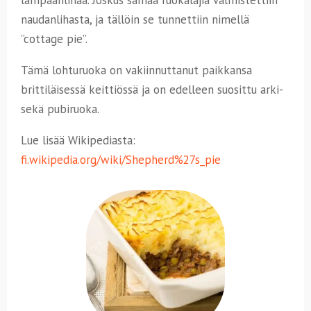
lampaanlihaa. Joskus samaa ruokalajia valmistettiin
naudanlihasta, ja tällöin se tunnettiin nimellä
”cottage pie”.
Tämä lohturuoka on vakiinnuttanut paikkansa
brittiläisessä keittiössä ja on edelleen suosittu arki-
sekä pubiruoka.
Lue lisää Wikipediasta:
fi.wikipedia.org/wiki/Shepherd%27s_pie