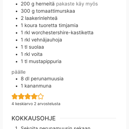
200
g
herneitä
pakaste käy myös
300
g
tomaattimurskaa
2
laakerinlehteä
1
koura tuoretta timjamia
1
rkl
worchestershire-kastiketta
1
rkl
vehnäjauhoja
1
tl
suolaa
1
rkl
voita
1
tl
mustapippuria
päälle
8
dl
perunamuusia
1
kananmuna
4
keskiarvo
2
arvostelusta
KOKKAUSOHJE
Sekoita perunamuusin sekaan