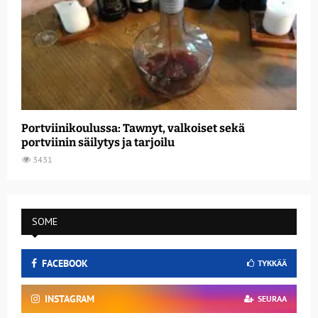
Portviinikoulussa: Tawnyt, valkoiset sekä
portviinin säilytys ja tarjoilu
3431
SOME
FACEBOOK
TYKKÄÄ
INSTAGRAM
SEURAA