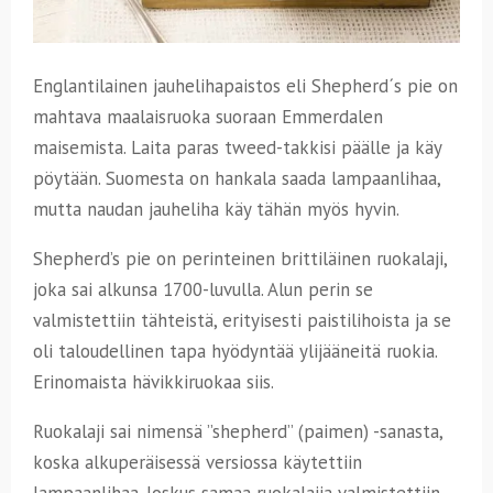
Englantilainen jauhelihapaistos eli Shepherd´s pie on
mahtava maalaisruoka suoraan Emmerdalen
maisemista. Laita paras tweed-takkisi päälle ja käy
pöytään. Suomesta on hankala saada lampaanlihaa,
mutta naudan jauheliha käy tähän myös hyvin.
Shepherd’s pie on perinteinen brittiläinen ruokalaji,
joka sai alkunsa 1700-luvulla. Alun perin se
valmistettiin tähteistä, erityisesti paistilihoista ja se
oli taloudellinen tapa hyödyntää ylijääneitä ruokia.
Erinomaista hävikkiruokaa siis.
Ruokalaji sai nimensä ”shepherd” (paimen) -sanasta,
koska alkuperäisessä versiossa käytettiin