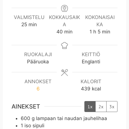
VALMISTELU
KOKKAUSAIK
KOKONAISAI
m
25
min
A
KA
i
m
t
m
40
min
1
h
5
min
n
i
u
i
n
n
n
t
RUOKALAJI
KEITTIÖ
i
Pääruoka
Englanti
ANNOKSET
KALORIT
6
439
kcal
AINEKSET
1x
2x
3x
600
g
lampaan tai naudan jauhelihaa
1
iso sipuli