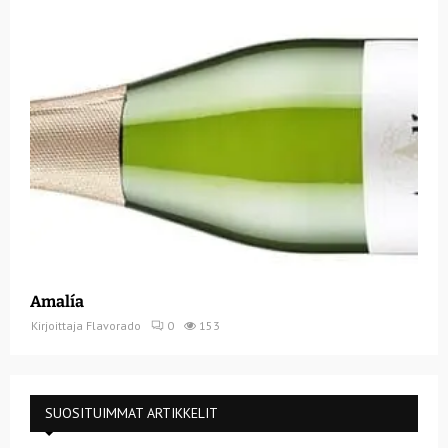
Amalía
Kirjoittaja
Flavorado
0
153
SUOSITUIMMAT ARTIKKELIT