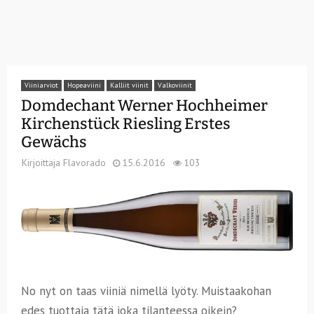
Viiniarviot
Hopeaviini
Kalliit viinit
Valkoviinit
Domdechant Werner Hochheimer
Kirchenstück Riesling Erstes
Gewächs
Kirjoittaja
Flavorado
15.6.2016
103
No nyt on taas viiniä nimellä lyöty. Muistaakohan
edes tuottaja tätä joka tilanteessa oikein?