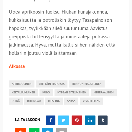
Upea aprikoosin tuoksu. Hiukan hunajakennoa,
kukkaisuutta ja petroliakin löytyy. Tasapainoisen
hapokas, tyylikkään sileä suutuntuma. Aavistus
greippista bitterisyyttä ja mineraaleja pitkässä
jälkimaussa. Hyvä, mutta kallis siihen nähden että
kellariin joutuu vielä laittamaan.
Alkossa
APRIKOOSINEN
ERITTÄIN HAPOKAS
HENNON MAUSTEINEN
KELTALUUMUINEN
KUIVA
KYPSÄN SITRUKSINEN
MINERAALINEN
PITKÄ
RHEINGAU
RIESLING
SAKSA
VIVAHTEIKAS
LAITA JAKOON