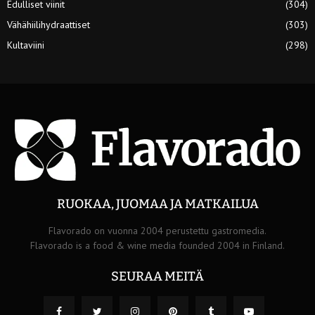
Edulliset viinit
(304)
Vähähiilihydraattiset
(303)
Kultaviini
(298)
RUOKAA, JUOMAA JA MATKAILUA
Flavorado on vuonna 2004 perustettu gastromedia.
Flavorado is a food & wine media founded 2004 in Finland.
SEURAA MEITÄ