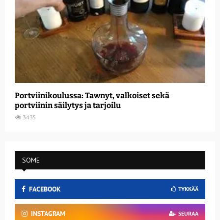
Portviinikoulussa: Tawnyt, valkoiset sekä
portviinin säilytys ja tarjoilu
3435
SOME
FACEBOOK
TYKKÄÄ
INSTAGRAM
SEURAA